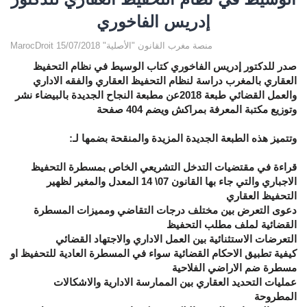
إدريس الفاخوري
MarocDroit منصة مغرب القانون "الأصلية" 15/07/2018
صدر للدكتور إدريس الفاخوري كتاب الوسيط في نظام التحفيظ
العقاري بالمغرب دراسة لنظام التحفيظ العقاري والفقه الاداري
والعمل القضائي طبعة 2018عن مطبعة النجاح الجديدة بالبيضاء نشر
وتوزيع مكتبة المعرفة بمراكش ويضم 404 صفحة
وتتميز هذه الطبعة الجديدة المزيدة والمنقحة بضمها لـ:
قراءة في مقتضيات التدخل التشريعي الخاص بمسطرة التحفيظ
الاجباري والتي جاء بها ال
قانون 07\ 14 المعدل والمغير لظهير
التحفيظ العقاري
دعوى التعرض بين مختلف درجات التقاضي ومميزات المسطرة
القضائية لملف مطلب التحفيظ
التعرضات الاستثنائية بين العمل الاداري والاجتهاد القضائي
كيفية تطبيق الاحكام القضائية سواء في المسطرة العادية للتحفيظ او
مسطرة ضم الاراضي الفلاحية
عمليات التحديد العقاري بين الممارسة الادارية والاشكالات
المطروحة