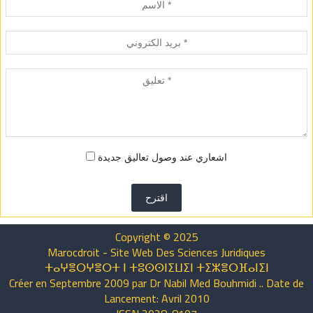
اشعاري عند وصول تعاليق جديدة
اقترح
Copyright © 2025
Marocdroit - Site Web Des Sciences Juridiques
ⵜⴰⵖⴻⵔⵖⴻⵔⵜ ⵏ ⵜⵓⵙⵙⵏⵉⵡⵉⵏ ⵜⵉⵣⴻⵔⴼⴰⵏⵉⵏ
Créer en Septembre 2009 par Dr Nabil Med Bouhmidi .. Date de
Lancement: Avril 2010