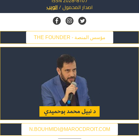
ISSN 2028-8107
اصدار
المحمول
/
الويب
THE FOUNDER - مؤسس المنصة
N.BOUHMIDI@MAROCDROIT.COM