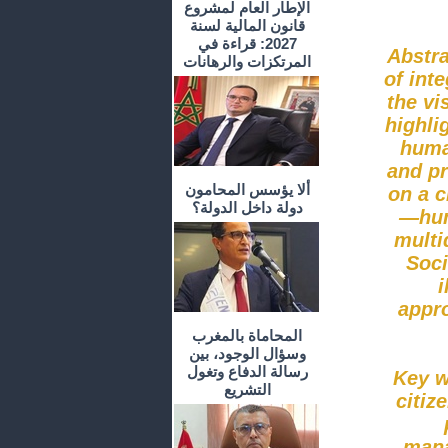
الإطار العام لمشروع
قانون المالية لسنة
2027: قراءة في
Abstra
المرتكزات والرهانات
of int
the vi
highli
huma
and pr
ألا يؤسس المحامون
on a c
دولة داخل الدولة؟
—hum
multi
Soci
i
appro
المحاماة بالمغرب
وسؤال الوجود، بين
رسالة الدفاع وتغول
Key w
التشريع
citiz
mana