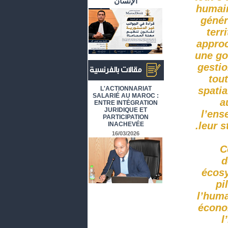
الإنسان
humain
génér
terr
approc
une go
gestio
tout
أرشيف المقالات باللغة الفرنسية
L'ACTIONNARIAT
spatia
SALARIÉ AU MAROC :
a
ENTRE INTÉGRATION
JURIDIQUE ET
l’ens
PARTICIPATION
leur s
INACHEVÉE
16/03/2026
C
d
écosy
pi
l’huma
écono
l