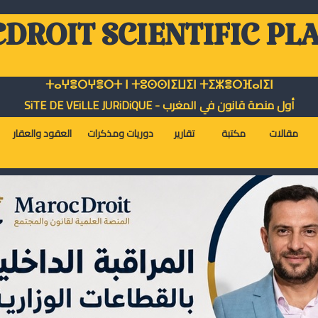
DROIT SCIENTIFIC PL
ⵜⴰⵖⴻⵔⵖⴻⵔⵜ ⵏ ⵜⵓⵙⵙⵏⵉⵡⵉⵏ ⵜⵉⵣⴻⵔⴼⴰⵏⵉⵏ
أول منصة قانون في المغرب - SiTE DE VEiLLE JURiDiQUE
مقالات
مكتبة
تقارير
دوريات ومذكرات
العقود والعقار