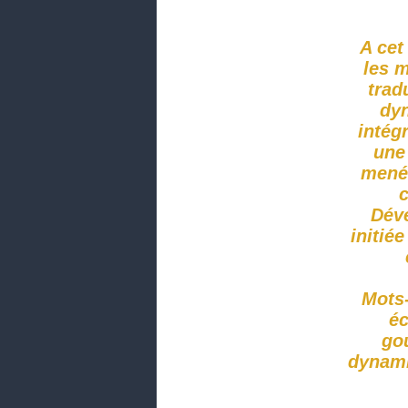
A cet
les 
trad
dyn
intégr
une
menée
c
Déve
initié
Mots-
éc
go
dynami