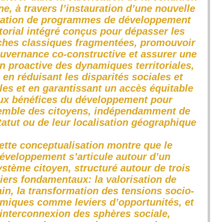
e, à travers l’instauration d’une nouvelle
ation de programmes de développement
itorial intégré conçus pour dépasser les
hes classiques fragmentées, promouvoir
uvernance co-constructive et assurer une
n proactive des dynamiques territoriales,
 en réduisant les disparités sociales et
les et en garantissant un accès équitable
ux bénéfices du développement pour
emble des citoyens, indépendamment de
tatut ou de leur localisation géographique.
ette conceptualisation montre que le
éveloppement s’articule autour d’un
stème citoyen, structuré autour de trois
liers fondamentaux: la valorisation de
in, la transformation des tensions socio-
miques comme leviers d’opportunités, et
’interconnexion des sphères sociale,