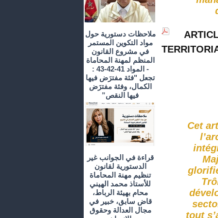
ARTI
ملاحظات دستورية حول
مواد التكوين المستمر
TERRITORIA
في مشروع القانون
المنظم لمهنة المحاماة
- المواد 41-42-43 :
تجعل "فئة مفترَض فيها
الكمال، وفئة مفترَض
فيها النقص”
Cet ar
l’a
intég
قراءة في الجوانب غير
Maj
الدستورية لقانون
glorif
تنظيم مهنة المحاماة
Trô
للأستاذ محمد الهيني
dévelo
محام بهيئة الرباط،
قاض سابق، خبير في
secto
مجال العدالة وحقوق
tout s’