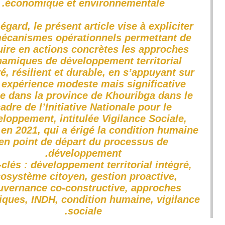
économique et environnementale.
 égard, le présent article vise à expliciter
mécanismes opérationnels permettant de
uire en actions concrètes les approches
amiques de développement territorial
é, résilient et durable, en s’appuyant sur
 expérience modeste mais significative
 dans la province de Khouribga dans le
adre de l’Initiative Nationale pour le
loppement, intitulée Vigilance Sociale,
e en 2021, qui a érigé la condition humaine
en point de départ du processus de
développement.
clés : développement territorial intégré,
osystème citoyen, gestion proactive,
uvernance co-constructive, approches
ques, INDH, condition humaine, vigilance
sociale.