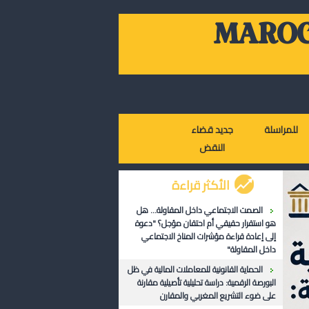
MAROC
للمراسلة
جديد قضاء
النقض
الأكثر قراءة
الصمت الاجتماعي داخل المقاولة... هل
هو استقرار حقيقي أم احتقان مؤجل؟ "دعوة
إلى إعادة قراءة مؤشرات المناخ الاجتماعي
داخل المقاولة"
الحماية القانونية للمعاملات المالية في ظل
البورصة الرقمية: دراسة تحليلية تأصيلية مقارنة
على ضوء التشريع المغربي والمقارن