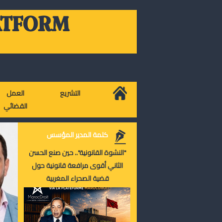
ATFORM
التشريع
العمل
القضائي
كلمة المدير المؤسس
"النشوة القانونية".. حين صنع الحسن
الثاني أقوى مرافعة قانونية حول
قضية الصحراء المغربية