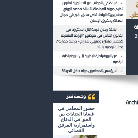
قراءة في الجوانب غير الدستورية لقانون
تنظيم مهنة المحاماة للأستاذ محمد الهيني
محام بهيئة الرباط، قاض سابق، خبير في مجال
العدالة وحقوق الإنسان
ظة
الباحثة ريحان خرطة تنال الدكتوراه في
القانون الخاص في موضوع "الإرادة المنفردة
كمصدر منشئ ومنهي للالتزام - دراسة مقارنة"،
وحازت توصية بالنشر
من البيروقراطية الإدارية إلى البيروقراطية
الرقمية
ألا يؤسس المحامون دولة داخل الدولة؟
أرشيف وجهة نظر
حضور المحامي في
قضايا الجنايات بين
الحق في الدفاع
واستمرارية المرفق
القضائي