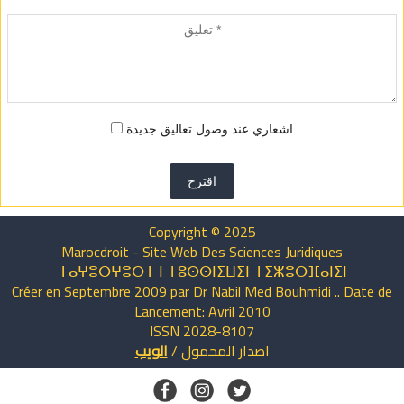
اشعاري عند وصول تعاليق جديدة
اقترح
Copyright © 2025
Marocdroit - Site Web Des Sciences Juridiques
ⵜⴰⵖⴻⵔⵖⴻⵔⵜ ⵏ ⵜⵓⵙⵙⵏⵉⵡⵉⵏ ⵜⵉⵣⴻⵔⴼⴰⵏⵉⵏ
Créer en Septembre 2009 par Dr Nabil Med Bouhmidi .. Date de
Lancement: Avril 2010
ISSN 2028-8107
اصدار
المحمول
/
الويب