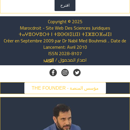
اقترح
Copyright © 2025
Marocdroit - Site Web Des Sciences Juridiques
ⵜⴰⵖⴻⵔⵖⴻⵔⵜ ⵏ ⵜⵓⵙⵙⵏⵉⵡⵉⵏ ⵜⵉⵣⴻⵔⴼⴰⵏⵉⵏ
Créer en Septembre 2009 par Dr Nabil Med Bouhmidi .. Date de
Lancement: Avril 2010
ISSN 2028-8107
اصدار
المحمول
/
الويب
THE FOUNDER - مؤسس المنصة