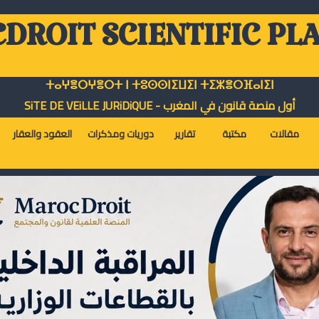
DROIT SCIENTIFIC PL
ⵜⴰⵖⴻⵔⵖⴻⵔⵜ ⵏ ⵜⵓⵙⵙⵏⵉⵡⵉⵏ ⵜⵉⵣⴻⵔⴼⴰⵏⵉⵏ
أول منصة قانون في المغرب - SiTE DE VEiLLE JURiDiQUE
مقالات
مكتبة
تقارير
دوريات ومذكرات
العقود والعقار