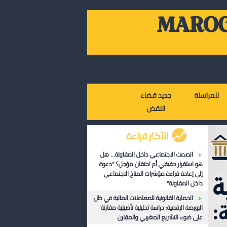
MAROC
للمراسلة
جديد قضاء
النقض
الأكثر قراءة
الصمت الاجتماعي داخل المقاولة... هل
هو استقرار حقيقي أم احتقان مؤجل؟ "دعوة
إلى إعادة قراءة مؤشرات المناخ الاجتماعي
داخل المقاولة"
الحماية القانونية للمعاملات المالية في ظل
البورصة الرقمية: دراسة تحليلية تأصيلية مقارنة
على ضوء التشريع المغربي والمقارن