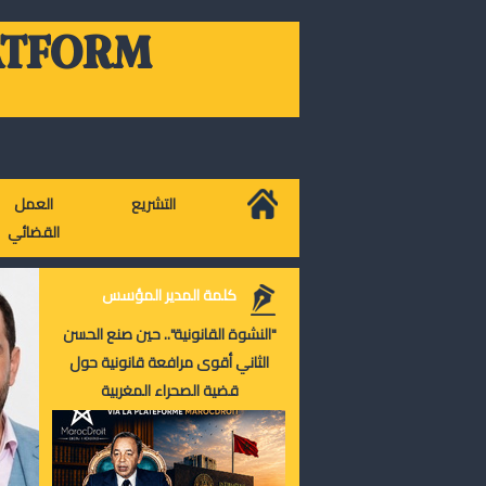
ATFORM
التشريع
العمل
القضائي
كلمة المدير المؤسس
"النشوة القانونية".. حين صنع الحسن
الثاني أقوى مرافعة قانونية حول
قضية الصحراء المغربية