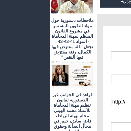
ملاحظات دستورية حول
مواد التكوين المستمر
في مشروع القانون
المنظم لمهنة المحاماة
- المواد 41-42-43 :
تجعل "فئة مفترَض فيها
الكمال، وفئة مفترَض
فيها النقص”
قراءة في الجوانب غير
الدستورية لقانون
تنظيم مهنة المحاماة
للأستاذ محمد الهيني
محام بهيئة الرباط،
قاض سابق، خبير في
مجال العدالة وحقوق