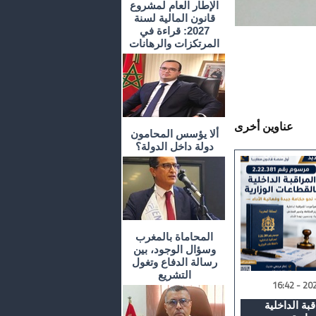
الإطار العام لمشروع
قانون المالية لسنة
2027: قراءة في
المرتكزات والرهانات
عناوين أخرى
ألا يؤسس المحامون
دولة داخل الدولة؟
المحاماة بالمغرب
وسؤال الوجود، بين
رسالة الدفاع وتغول
التشريع
بة الداخلية