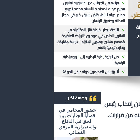
قراءة في الجوانب غير الدستورية لقانون
تنظيم مهنة المحاماة للأستاذ محمد الهيني
محام بهيئة الرباط، قاض سابق، خبير في مجال
العدالة وحقوق الإنسان
ظة
الباحثة ريحان خرطة تنال الدكتوراه في
القانون الخاص في موضوع "الإرادة المنفردة
كمصدر منشئ ومنهي للالتزام - دراسة مقارنة"،
وحازت توصية بالنشر
من البيروقراطية الإدارية إلى البيروقراطية
الرقمية
ألا يؤسس المحامون دولة داخل الدولة؟
ن إنتخاب رئيس
أرشيف وجهة نظر
حضور المحامي في
ه من قرارات.
قضايا الجنايات بين
الحق في الدفاع
واستمرارية المرفق
القضائي