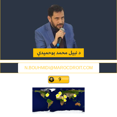
N.BOUHMIDI@MAROCDROIT.COM