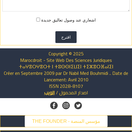
اشعاري عند وصول تعاليق جديدة
اقترح
Copyright © 2025
Marocdroit - Site Web Des Sciences Juridiques
ⵜⴰⵖⴻⵔⵖⴻⵔⵜ ⵏ ⵜⵓⵙⵙⵏⵉⵡⵉⵏ ⵜⵉⵣⴻⵔⴼⴰⵏⵉⵏ
Créer en Septembre 2009 par Dr Nabil Med Bouhmidi .. Date de
Lancement: Avril 2010
ISSN 2028-8107
اصدار
المحمول
/
الويب
THE FOUNDER - مؤسس المنصة