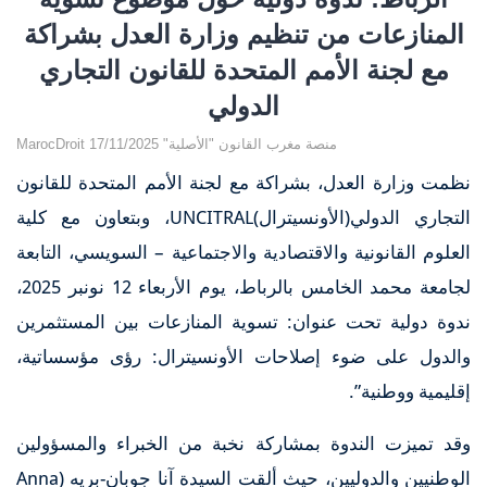
المنازعات من تنظيم وزارة العدل بشراكة
مع لجنة الأمم المتحدة للقانون التجاري
الدولي
MarocDroit منصة مغرب القانون "الأصلية" 17/11/2025
نظمت وزارة العدل، بشراكة مع لجنة الأمم المتحدة للقانون
التجاري الدولي(الأونسيترال)UNCITRAL، وبتعاون مع كلية
العلوم القانونية والاقتصادية والاجتماعية – السويسي، التابعة
لجامعة محمد الخامس بالرباط، يوم الأربعاء 12 نونبر 2025،
ندوة دولية تحت عنوان: تسوية المنازعات بين المستثمرين
والدول على ضوء إصلاحات الأونسيترال: رؤى مؤسساتية،
إقليمية ووطنية”.
وقد تميزت الندوة بمشاركة نخبة من الخبراء والمسؤولين
الوطنيين والدوليين، حيث ألقت السيدة آنا جوبان-بريه (Anna