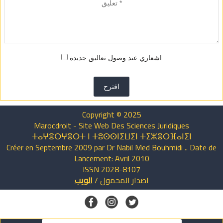
اشعاري عند وصول تعاليق جديدة
اقترح
Copyright © 2025
Marocdroit - Site Web Des Sciences Juridiques
ⵜⴰⵖⴻⵔⵖⴻⵔⵜ ⵏ ⵜⵓⵙⵙⵏⵉⵡⵉⵏ ⵜⵉⵣⴻⵔⴼⴰⵏⵉⵏ
Créer en Septembre 2009 par Dr Nabil Med Bouhmidi .. Date de
Lancement: Avril 2010
ISSN 2028-8107
اصدار
المحمول
/
الويب