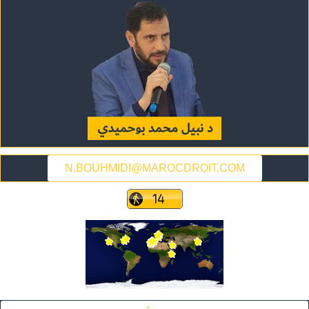
N.BOUHMIDI@MAROCDROIT.COM