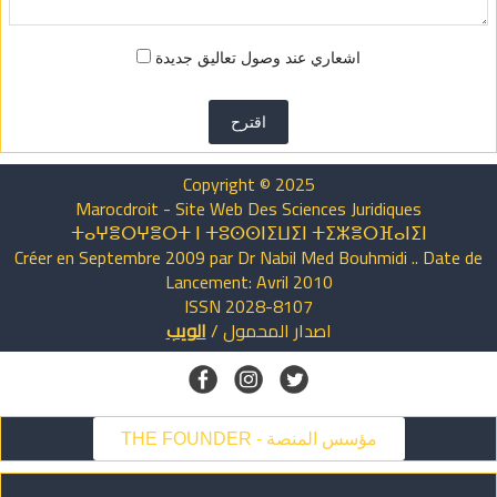
اشعاري عند وصول تعاليق جديدة
اقترح
Copyright © 2025
Marocdroit - Site Web Des Sciences Juridiques
ⵜⴰⵖⴻⵔⵖⴻⵔⵜ ⵏ ⵜⵓⵙⵙⵏⵉⵡⵉⵏ ⵜⵉⵣⴻⵔⴼⴰⵏⵉⵏ
Créer en Septembre 2009 par Dr Nabil Med Bouhmidi .. Date de
Lancement: Avril 2010
ISSN 2028-8107
الويب
/
المحمول
اصدار
THE FOUNDER - مؤسس المنصة