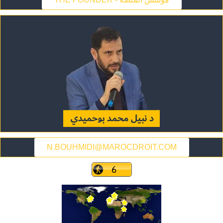
N.BOUHMIDI@MAROCDROIT.COM