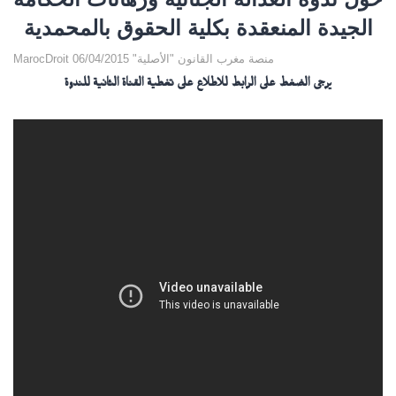
الجيدة المنعقدة بكلية الحقوق بالمحمدية
MarocDroit منصة مغرب القانون "الأصلية" 06/04/2015
يرجى الضغط على الرابط للاطلاع على تغطية القناة الثانية للندوة