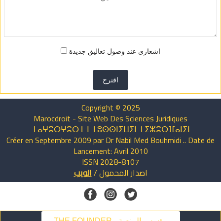
اشعاري عند وصول تعاليق جديدة
اقترح
Copyright © 2025
Marocdroit - Site Web Des Sciences Juridiques
ⵜⴰⵖⴻⵔⵖⴻⵔⵜ ⵏ ⵜⵓⵙⵙⵏⵉⵡⵉⵏ ⵜⵉⵣⴻⵔⴼⴰⵏⵉⵏ
Créer en Septembre 2009 par Dr Nabil Med Bouhmidi .. Date de
Lancement: Avril 2010
ISSN 2028-8107
اصدار
المحمول
/
الويب
THE FOUNDER - مؤسس المنصة