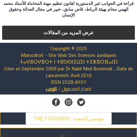
قراءة في الجوانب غير الدستورية لقانون تنظيم مهنة المحاماة للأستاذ محمد
الهيني محام بهيئة الرباط، قاض سابق، خبير في مجال العدالة وحقوق
الإنسان
عرض المزيد من المقالات
Copyright © 2025
Marocdroit - Site Web Des Sciences Juridiques
ⵜⴰⵖⴻⵔⵖⴻⵔⵜ ⵏ ⵜⵓⵙⵙⵏⵉⵡⵉⵏ ⵜⵉⵣⴻⵔⴼⴰⵏⵉⵏ
Créer en Septembre 2009 par Dr Nabil Med Bouhmidi .. Date de
Lancement: Avril 2010
ISSN 2028-8107
اصدار
المحمول
/
الويب
THE FOUNDER - مؤسس المنصة