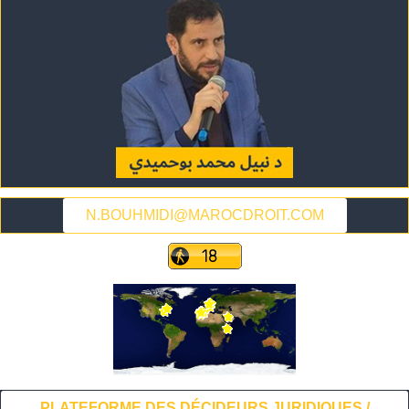
N.BOUHMIDI@MAROCDROIT.COM
PLATEFORME DES DÉCIDEURS JURIDIQUES /