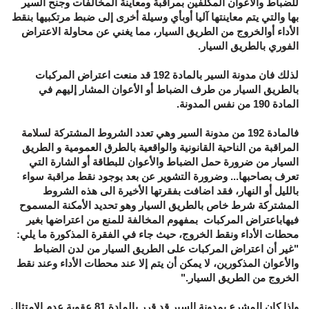
للضباط والأعوان المكلفين بمراقبة ومعاينة المخالفات وجنح السير
بها والتي يتم معاينتها آليا أوبأي وسيلة أخرى إلى ضبط مرتكبيها بنقط
الأداء أوالخروج من الطريق السيار، مما يغني عن محاولة الاعتراض
الفوري بالطريق السيار.
لذلك فان مدونة السير بالمادة 192 قد منعت اعتراض المركبات
بالطريق السيار من طرف الضباط أو الأعوان المشار إليهم في
المادة 190 من نفس المدونة.
فالمادة 192 من مدونة السير وهي تعدد الشروط المشتركة لسلامة
المراقبة من الناحية القانونية والواقعية بالطرق العمومية و الطريق
السيار من ضرورة حمل الضباط والأعوان للبطاقة أو الشارة التي
تعرف بصاحبها... وضرورة التشوير عن بعد بوجود نقط مراقبة سواء
بالليل أو النهار، فقد اضافت بفقرتها الأخيرة الى هذه الشروط
المشتركة شرط خاص بالطريق السيار وهو تحديد الأمكنة المسموح
فيهاباعتراض المركبات بمفهوم المخالفة للمنع من اعتراضها بغير
محطات الأداء ونقط الخروج، حيث جاء في الفقرة المذكورة ما يلي:
"
غير أن اعتراض المركبات على الطريق السيار من لدن الضباط
والأعوان المذكورين، لا يمكن أن يتم إلا عند محطات الأداء وعند نقط
الخروج من الطريق السيار."
وإذا كان المشرع بمدونة السير قد قرر بالمادة 81 عقوبة عدم الامتثال