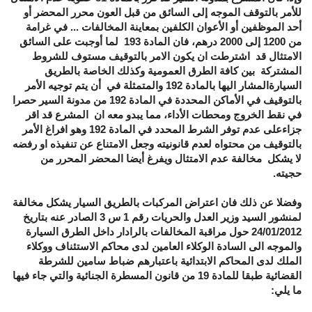
للأمر بالتوقف الموجه إلى السائق من قبل العون محرر المحضر أو
أحد الموظفين أو الأعوان الكلفين بمعاينة المخالفات ... في غرامة
من 1200 إلى 2000 درهم، فان المادة 193 لما أوجبت على السائق
الامتثال قد اشترطت ان يكون الامر بالتوقيف مستوف للشروط
المشتركة بين كافة الطرق العمومية وكذلك الخاصة بالطريق
السيارةالمشار اليها بالمادة 192 والمتمثلة في أن يتم توجيه الأمر
بالتوقيف في الأماكن المحددة في المادة 192 من مدونة السير حصرا
في نقط الخروج ومحطات الأداء، مما يبدو معه ان المشرع قد اقر
جزاءعلى عدم توفر الشرط المحدد في المادة 192 وهو افراغ الأمر
بالتوقيف من محتواه لعدم قانونيته وجعل الامتناع عن تنفيذه او رفضه
لا يشكل مخالفة عدم الامتثال ويفرغ أيضا المحضر المحرر من
حجيته.
وفضلا عن ذلك فان اعتراض المركبات بالطريق السيار يشكل مخالفة
لمنشور السيد وزير العدل والحريات رقم 1 س 3 الصادر عنه بتاريخ
24/01/2012 حول مراقبة المخالفات بالرادار داخل الطرق السيارة
والموجه الى السادة الوكلاء العامين لدى محاكم الاستئناف ووكلاء
الملك لدى المحاكم الابتدائية باعتبارهم ضباط سامين للشرطة
القضائية طبقا للمادة 19 من قانون المسطرة الجنائية والتي جاء فيها
ما يلي: