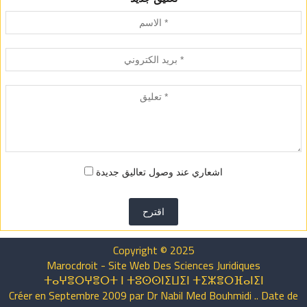
اشعاري عند وصول تعاليق جديدة
اقترح
Copyright © 2025
Marocdroit - Site Web Des Sciences Juridiques
ⵜⴰⵖⴻⵔⵖⴻⵔⵜ ⵏ ⵜⵓⵙⵙⵏⵉⵡⵉⵏ ⵜⵉⵣⴻⵔⴼⴰⵏⵉⵏ
Créer en Septembre 2009 par Dr Nabil Med Bouhmidi .. Date de