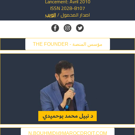
Lancement: Avril 2010
ISSN 2028-8107
اصدار
المحمول
/
الويب
THE FOUNDER - مؤسس المنصة
N.BOUHMIDI@MAROCDROIT.COM