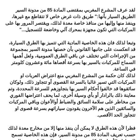
لقد عرف المشرع المغربي بمقتضى المادة 85 من مدونة السير
الطريق السيار بأنها:"
طريق ذات غرض خاص لا تتقاطع مع غيرها،
وينفذ منها وإليها من منافذ خاصة معدة لذلك، ويقتصر المرور بها على
المركبات التي تكون مجهزة بمحرك آلي وخاضعة للتسجيل..."
وتبعا لذلك فان هذه الخاصية المادية التي تتميز بها الطرق السيارة،
قد انعكست على جانبها القانوني بأن خصتها مدونة السير بمجموعة
من الإجراءات التي تختلف عن باقي الطرق العمومية، ولعل أهمها
السماح للمركبات بالسير بها بسرعة أقصاها مائة وعشرون كلومتر
في الساعة.
لذلك كان حكمة من المشرع المغربي منع اعتراض العربات او
المركبات التي تسير غالبا بالسرعة القصوى أو تتجاوز ذلك، ولوكان
سائقوها قد خالفوا أحكام السير بها بتجاوزهم للسرعة المحددة، وتم
معاينة ذلك بالرادار أو بأي وسيلة أخرى، لما يحف اعتراضها الفوري
من مخاطر على سلامة السائق والضباط أوالأعوان وباقي المركبات
والسائقين الذين هم الآخرون يقودون سياراتهم بسرعة قصوى او
تتجاوز الحد الأقصى.
فظرا لأن هذه الطرق لا يمكن أن ينفذ منها إلا من مخارج معدة لذلك
حسب تعريف المادة 85 من مدونة السير، فإن هذه الخاصية تسمح