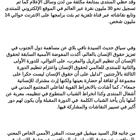
وقد حظي المنتدى بمتابعة مكثفة من لدن وسائل الإعلام كما تم
تسجيل نحو 30 مليون نقرة عبر العالم في الموقع الإلكتروني للمنتدى
وتابع نقاشاته عبر قناة تلفزية تم بثت برامجها على الانترنت حوالي 14
مليون شخص.
وفي سياق حديث السيدة نافي بلاي عن مساهمة دول الجنوب في
تعزيز حقوق الإنسان بالعالم، أكدت المفوضة الأممية السابقة لحقوق
الإنسان أن تنظيم البرازيل والمغرب، على التوالي، للدورة الأولى
والثانية للمنتدى للعالمي لحقوق الإنسان واعتزام تنظيم الدورة
الثالثة بالأرجنتين "لدليل على أن حقوق الإنسان ليست حكرا على
مجموعة أو ثقافة أو حضارة بعينها ولكنها إرث مشترك للإنسانية
جمعاء"، كما أشادت بالانخراط القوية لفاعلي المجتمع المدني في
أشغال المنتدى وكذا انخراط الشباب المتطوع في تنظيمه، معربة عن
أملها بأن يأخذ الشباب الكلمة في الدورة المقبلة وأن يكون لهم دور
أكبر في تسيير النقاشات والمشاركة فيها.
من جانبه قال السيد ميشيل فورست، المقرر الأممي الخاص المعني
بالمدافعين عن حقوق الإنسان، إن المدافعين عن حقوق الإنسان في