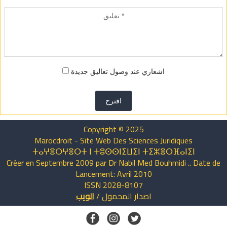
اشعاري عند وصول تعاليق جديدة
اقترح
Copyright © 2025
Marocdroit - Site Web Des Sciences Juridiques
ⵜⴰⵖⴻⵔⵖⴻⵔⵜ ⵏ ⵜⵓⵙⵙⵏⵉⵡⵉⵏ ⵜⵉⵣⴻⵔⴼⴰⵏⵉⵏ
Créer en Septembre 2009 par Dr Nabil Med Bouhmidi .. Date de
Lancement: Avril 2010
ISSN 2028-8107
اصدار
المحمول
/
الويب