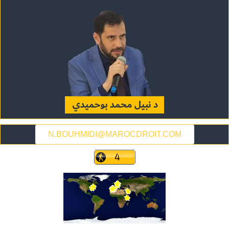
N.BOUHMIDI@MAROCDROIT.COM