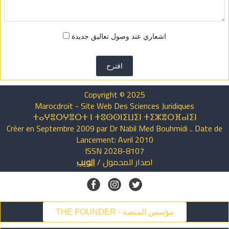
اشعاري عند وصول تعاليق جديدة
اقترح
Copyright © 2025
Marocdroit - Site Web Des Sciences Juridiques
ⵜⴰⵖⴻⵔⵖⴻⵔⵜ ⵏ ⵜⵓⵙⵙⵏⵉⵡⵉⵏ ⵜⵉⵣⴻⵔⴼⴰⵏⵉⵏ
Créer en Septembre 2009 par Dr Nabil Med Bouhmidi .. Date de
Lancement: Avril 2010
ISSN 2028-8107
الويب
/
المحمول
اصدار
THE FOUNDER - مؤسس المنصة