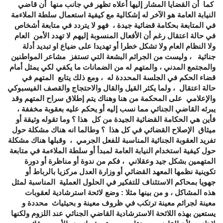
كما أن القضايا المشار إليها أعلاه تظهر في جانب منها أن قاضي
النيابة العامة هو الآخر له إشكالية مع كيفية استعمال سلطة الملاءمة
في المتابعة بحكامة قضائية جيدة ، فهو لا يتردد في متابعة أشخاص
في حالة اعتقال رغم أن الأفعال المنسوبة إليهم لا تهدد الأمن العام
ولا النظام العام ولا تشكل خطرا أو تهديدا على ضياع او تبديد أدلة
جنائية ، وليست من الجرائم البشعة التي تستفز مشاعر المواطنين
والمجتمع المدني ، والمتهم له من الضمانات ما يكفي لكي يمثل أمام
قضاء الحكم في الجلسة المحددة له ، ومع ذلك يتابع المتهم في
حالة اعتقال ، ولما يكثر القيل والقال والاحتجاج والقصف الفيسبوكي
والإعلامي على المحكمة من هنا وهناك يتم إطلاق سراح المتهم وقد
يبرئه القاضي الجنائي مما نسب إليه أو يحكم عليه بعقوبة مخففة ،
فأين هي الحكامة القضائية الجيدة من كل هذا ؟ وما تقوله وثيقة أو
ميثاق الإصلاح القضائي في كل هذا ؟ وطالما انه هناك مشكلة حول
تفريد العقوبة الجنائية المناسبة للفعل الجرمي ، وقبلها هناك مشكلة
حول كيفية استخدام النيابة العامة لمبدأ أو سلطة الملاءمة في متابعة
المتهمين بشكل جيد وعقلاني ، فكم من ندوة أو مناظرة أو دورة
تكوينية نظمها المعهد القضائي أو وزارة العدل مركزيا بالرباط أو
جهويا بمحاكم الاستئناف للتفكير في الحلول العملية المناسبة لمثل
هذه المشاكل ، و من بينها مثلا : وضع لائحة استرشادية لعقوبات
معينة لجرائم معينة ترتكب في ظروف معينة و بحيثياث محددة و
يستعين بهذه اللائحة الاسترشادية القاضي الجنائي عند اللزوم ولكنها