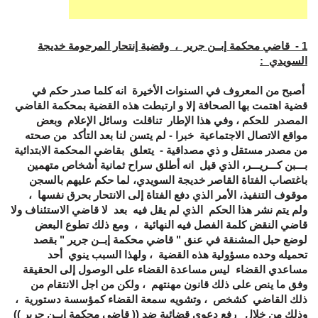
1 - قاضي محكمة إبــن جرير ، وقضية إنتحار المرحومة خديجة
السويدي :
أصبح من المعروف في السنوات الأخيرة انه كلما صدر حكم في
قضية اهتمت بها الصحافة إلا و ارتبطت هذه القضية بمحكمة القاضي
المصدر للحكم ، وفي هذا الإطار تناقلت وسائل الإعلام وبعض
مواقع الاتصال الاجتماعية خبرا - لم يتسن لنا بعد التأكد من صحته
من مصدر مستقل و ذي مصداقية - يتعلق بقاضي المحكمة الابتدائية
بـــبن كـــريـــر، الذي قيل انه أطلق سراح ثمانية أشخاص متهمين
باغتصاب الفتاة القاصر خديجة السويدي، لما حكم عليهم بالسجن
موقوف التنفيذ، الأمر الذي دفع الفتاة إلى الانتحار بحرق نفسها ،
ولم يتم نشر هذا الحكم الذي لم يقل فيه بعد لا قاضي الاستئناف ولا
قاضي النقض كلمة الفصل فيه النهائية ، ومع ذلك تطوع البعض
لوضع حبل المشنقة في عنق " قاضي محكمة إبــن جرير " بقصد
تحميله وحده مسؤولية هذه القضية ، ولهذا السبب ينوي أحد
مساعدي القضاء ليس مساعدة القضاء على الوصول إلى الحقيقة
وفق ما ينص على ذلك قانون مهنتهم ، ولكن من اجل الانتقام من
ذلك القاضي كشخص ، وتشويه سمعة القضاء كمؤسسة دستورية ،
وذلك من خلال رفع دعوى قضائية ضد (( قاضي محكمة إبــن جرير ))