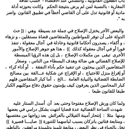
باب الطعون القانونية ، والتشكي عند الاقتضاء - حسب ثقافة
المغاربة - بالنسبة لمن لم يرض بنتيجة الحكم وكانت بحوزته أدلة
مادية أو قانونية تدل على أن القاضي أخطأ في تطبيق القانون واضر
به ".
والبعض الآخر يختزل الإصلاح في جملة جد بسيطة وهي : (( حث
الدولة على أن توفر للمواطنين وللمتقاضين قضاة مستقلين ، و نزهاء
، و أكفاء ، يصدرون أحكاما قانونية وعادلة في آجال معقولة ، تنفذ
فورا أو في آجال معقولة كذلك )) ، هذا هو جوهر الإصلاح والأمور
الأخرى تبقى من مكملات الإصلاح ، بل إن هذه الرؤيا المبسطة
للإصلاح القضائي هي ضالة وهدف البسطاء من الناس ، وصغار
المتقاضين الذين يبحثون عن تنفيذ حكم بأداء النفقة ، أو أداء كراء ،
أو إفراغ منزل للاحتياج ، او الإفراج عن شكاية عـــالقة بين مصالح
الضابطة القضائية والنيابة العامة ...الخ ، أما كبار المتقاضين فلهم
كبار المحامين الذين يعرفون كيف يؤمنون حقوق دفاع موكليهم الكبار
طبقا للقانون طبعا .
ولما كان ورش الإصلاح مفتوحا وحتى بعد أن أسدل الستار عليه
شهدت الساحة القضائية عدة قضايا انتهت بشكل درامي في بعضها
ومنها مثلا : إنتحار أمينة الفيلالي بالعرائش بعد زواجها من مغتصبها
، ومتابعة فتاتين بانزكان بسبب لباسهما للتنورة (( صايــــا قصيرة ))
تخل بالحياء في نظر البعض ، متابعة تلميذ وتلميذة مراهقين بالناظور