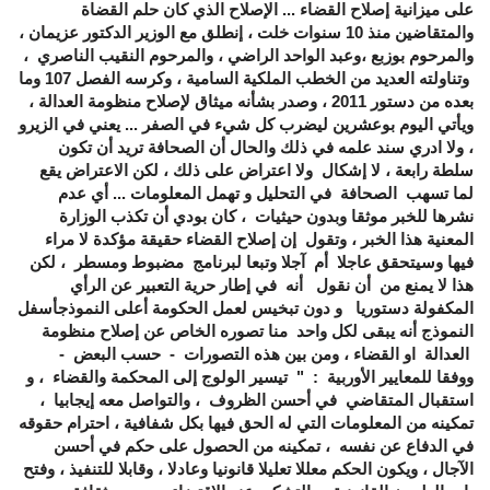
على ميزانية إصلاح القضاء ... الإصلاح الذي كان حلم القضاة
والمتقاضين منذ 10 سنوات خلت ، إنطلق مع الوزير الدكتور عزيمان ،
والمرحوم بوزبع ،وعبد الواحد الراضي ، والمرحوم النقيب الناصري ،
وتناولته العديد من الخطب الملكية السامية ، وكرسه الفصل 107 وما
بعده من دستور 2011 ، وصدر بشأنه ميثاق لإصلاح منظومة العدالة ،
ويأتي اليوم بوعشرين ليضرب كل شيء في الصفر ... يعني في الزيرو
، ولا ادري سند علمه في ذلك والحال أن الصحافة تريد أن تكون
سلطة رابعة ، لا إشكال ولا اعتراض على ذلك ، لكن الاعتراض يقع
لما تسهب الصحافة في التحليل و تهمل المعلومات ... أي عدم
نشرها للخبر موثقا وبدون حيثيات ، كان بودي أن تكذب الوزارة
المعنية هذا الخبر ، وتقول إن إصلاح القضاء حقيقة مؤكدة لا مراء
فيها وسيتحقق عاجلا أم آجلا وتبعا لبرنامج مضبوط ومسطر ، لكن
هذا لا يمنع من أن نقول أنه في إطار حرية التعبير عن الرأي
المكفولة دستوريا و دون تبخيس لعمل الحكومة أعلى النموذجأسفل
النموذج أنه يبقى لكل واحد منا تصوره الخاص عن إصلاح منظومة
العدالة او القضاء ، ومن بين هذه التصورات - حسب البعض -
ووفقا للمعايير الأوربية
: " تيسير الولوج إلى المحكمة والقضاء ، و
استقبال المتقاضي في أحسن الظروف ، والتواصل معه إيجابيا ،
تمكينه من المعلومات التي له الحق فيها بكل شفافية ، احترام حقوقه
في الدفاع عن نفسه ، تمكينه من الحصول على حكم في أحسن
الآجال ، ويكون الحكم معللا تعليلا قانونيا وعادلا ، وقابلا للتنفيذ ، وفتح