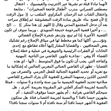
لأنهما تبادلا قبلة تم نشرها عبر الانترنيت والفيسبوك ، اعتقال
مصطفى العمراني مدرب “أطفال فاجعة الصخيرات” ، متابعة
واعتقال الشاب عبد الرحمان المكراوي الملقب ب (( مول الزفت
)) لأن فضح بناء طريق بمادة الزفت المغشوشة ثم إطلاق سراحه
بعد أن تدخل المجتمع المدني وقال (( اللهم إن هذا منكر )) ... الخ
... ، و أخيرا قضية المرحومة خديجة السويدي ، وربما سوف لن تكون
القضية الأخيرة إذا لم تينع وتزدهر شجرة الإصلاح القضائي
وتؤتـــــي أكلها كما هو مخطط لها في ميثاق الإصلاح رغم تشكيك
بعض الصحافيين ، والقضايا المشار إليها أعلاه تتقاطع مع إحدى
الخانات أو الفقرات الرئيسية والجوهرية في عملية و خطة إصلاح
القضاء ألا وهي : نجاعــة تكوين القاضي من الناحية المهنية
وكفاءته التي يجب أن تكون ما فوق المتوسط ، لأنها - اي هذه
القضايا - تظهر ان القاضي الجنائي المغربي الجالس له إشكالية ما
مع تفريد أو تحديد العقوبة الجنائية للفعل الجرمي والتصرف بين
الحدين اللذين رسمهما المشرع للعقوبة كأن يترك المشرع للقاضي
صلاحية تحديد العقوبة الحبسية ما بين سنة واحدة و 5 سنوات ، فمثلا
بالنسبة لجريمة السكر العلني غير المقرونة بجريمة أخرى ، هل
سيحكم القاضي بغرامة ، أم بشهر حبسا موقوف التنفيذ ، أم
بشهرين حبسا نافذا ؟ وبالنسبة لجريمة اغتصاب فتاة هل ستكون
العقوبة 6 أشهر حبسا نافذا أم سنة نافذة أم 5 سنوات سجنا نافذا؟