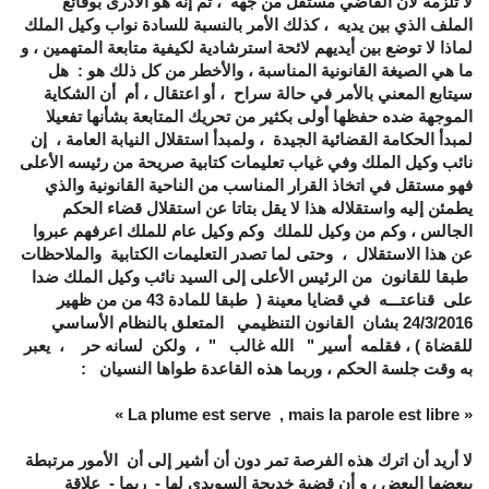
لا تلزمه لأن القاضي مستقل من جهة ، ثم إنه هو الأدرى بوقائع
الملف الذي بين يديه ، كذلك الأمر بالنسبة للسادة نواب وكيل الملك
لماذا لا توضع بين أيديهم لائحة استرشادية لكيفية متابعة المتهمين ، و
ما هي الصيغة القانونية المناسبة ، والأخطر من كل ذلك هو : هل
سيتابع المعني بالأمر في حالة سراح ، أو اعتقال ، أم أن الشكاية
الموجهة ضده حفظها أولى بكثير من تحريك المتابعة بشأنها تفعيلا
لمبدأ الحكامة القضائية الجيدة ، ولمبدأ استقلال النيابة العامة ، إن
نائب وكيل الملك وفي غياب تعليمات كتابية صريحة من رئيسه الأعلى
فهو مستقل في اتخاذ القرار المناسب من الناحية القانونية والذي
يطمئن إليه واستقلاله هذا لا يقل بتاتا عن استقلال قضاء الحكم
الجالس ، وكم من وكيل للملك وكم وكيل عام للملك اعرفهم عبروا
عن هذا الاستقلال ، وحتى لما تصدر التعليمات الكتابية والملاحظات
طبقا للقانون من الرئيس الأعلى إلى السيد نائب وكيل الملك ضدا
على قناعتـــه في قضايا معينة ( طبقا للمادة 43 من
من ظهير
24/3/2016 بشان القانون التنظيمي المتعلق بالنظام الأساسي
للقضاة )
، فقلمه أسير " الله غالب " ، ولكن لسانه حر ، يعبر
به وقت جلسة الحكم ، وربما هذه القاعدة طواها النسيان :
« La plume est serve , mais la parole est libre »
لا أريد أن اترك هذه الفرصة تمر دون أن أشير إلى أن الأمور مرتبطة
ببعضها البعض ، و أن قضية خديجة السويدي لها - ربما - علاقة