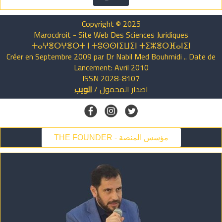
Copyright © 2025
Marocdroit - Site Web Des Sciences Juridiques
ⵜⴰⵖⴻⵔⵖⴻⵔⵜ ⵏ ⵜⵓⵙⵙⵏⵉⵡⵉⵏ ⵜⵉⵣⴻⵔⴼⴰⵏⵉⵏ
Créer en Septembre 2009 par Dr Nabil Med Bouhmidi .. Date de
Lancement: Avril 2010
ISSN 2028-8107
اصدار
المحمول
/
الويب
THE FOUNDER - مؤسس المنصة