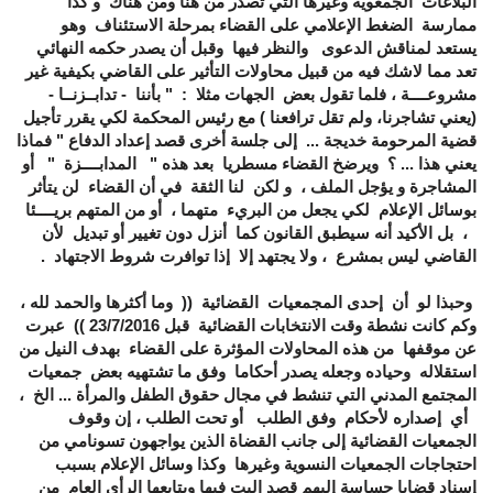
البلاغات الجمعوية وغيرها التي تصدر من هنا ومن هناك و كذا
ممارسة الضغط الإعلامي على القضاء بمرحلة الاستئناف وهو
يستعد لمناقش الدعوى والنظر فيها وقبل أن يصدر حكمه النهائي
تعد مما لاشك فيه من قبيل محاولات التأثير على القاضي بكيفية غير
مشروعــــة ، فلما تقول بعض الجهات مثلا : " بأننا - تدابــزنــا -
(يعني تشاجرنا، ولم تقل ترافعنا ) مع رئيس المحكمة لكي يقرر تأجيل
قضية المرحومة خديجة ... إلى جلسة أخرى قصد إعداد الدفاع " فماذا
يعني هذا ... ؟ ويرضخ القضاء مسطريا بعد هذه " المدابــــزة " أو
المشاجرة و يؤجل الملف ، و لكن لنا الثقة في أن القضاء لن يتأثر
بوسائل الإعلام لكي يجعل من البريء متهما ، أو من المتهم بريــــئا
، بل الأكيد أنه سيطبق القانون كما أنزل دون تغيير أو تبديل لأن
القاضي ليس بمشرع ، ولا يجتهد إلا إذا توافرت شروط الاجتهاد .
وحبذا لو أن إحدى المجمعيات القضائية (( وما أكثرها والحمد لله ،
وكم كانت نشطة وقت الانتخابات القضائية قبل 23/7/2016 )) عبرت
عن موقفها من هذه المحاولات المؤثرة على القضاء بهدف النيل من
استقلاله وحياده وجعله يصدر أحكاما وفق ما تشتهيه بعض جمعيات
المجتمع المدني التي تنشط في مجال حقوق الطفل والمرأة ... الخ ،
أي إصداره لأحكام وفق الطلب أو تحت الطلب ، إن وقوف
الجمعيات القضائية إلى جانب القضاة الذين يواجهون تسونامي من
احتجاجات الجمعيات النسوية وغيرها وكذا وسائل الإعلام بسبب
إسناد قضايا حساسة إليهم قصد البت فيها ويتابعها الرأي العام من