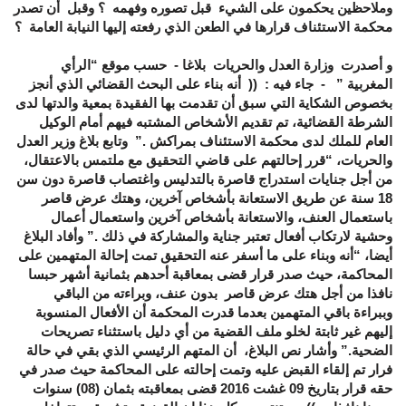
وملاحظين يحكمون على الشيء قبل تصوره وفهمه ؟ وقبل أن تصدر
محكمة الاستئناف قرارها في الطعن الذي رفعته إليها النيابة العامة ؟
و أصدرت وزارة العدل والحريات بلاغا - حسب موقع “الرأي
المغربية ” - جاء فيه : (( أنه بناء على البحث القضائي الذي أنجز
بخصوص الشكاية التي سبق أن تقدمت بها الفقيدة بمعية والدتها لدى
الشرطة القضائية، تم تقديم الأشخاص المشتبه فيهم أمام الوكيل
العام للملك لدى محكمة الاستئناف بمراكش
”.
وتابع بلاغ وزير العدل
والحريات، “قرر إحالتهم على قاضي التحقيق مع ملتمس بالاعتقال،
من أجل جنايات استدراج قاصرة بالتدليس واغتصاب قاصرة دون سن
18 سنة عن طريق الاستعانة بأشخاص آخرين، وهتك عرض قاصر
باستعمال العنف، والاستعانة بأشخاص آخرين واستعمال أعمال
وحشية لارتكاب أفعال تعتبر جناية والمشاركة في ذلك
”.
وأفاد البلاغ
أيضا، “أنه وبناء على ما أسفر عنه التحقيق تمت إحالة المتهمين على
المحاكمة، حيث صدر قرار قضى بمعاقبة أحدهم بثمانية أشهر حبسا
نافذا من أجل هتك عرض قاصر بدون عنف، وبراءته من الباقي
وببراءة باقي المتهمين بعدما قدرت المحكمة أن الأفعال المنسوبة
إليهم غير ثابتة لخلو ملف القضية من أي دليل باستثناء تصريحات
الضحية
”.
وأشار نص البلاغ، أن المتهم الرئيسي الذي بقي في حالة
فرار تم إلقاء القبض عليه وتمت إحالته على المحاكمة حيث صدر في
حقه قرار بتاريخ 09 غشت 2016 قضى بمعاقبته بثمان (08) سنوات