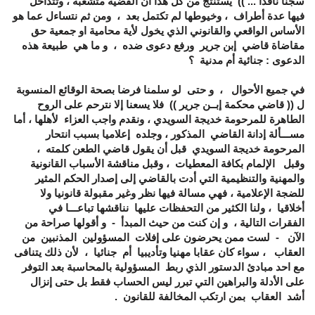
سجنا نافذا ... )) يستنتج من كل هذا ان القضية متشعبة ، وتتداخل
فيها عدة أطراف ، وخيوطها لم تكتمل بعد ، ومن ثم نتساءل عما هو
الأساس الواقعي والقانوني الذي يخول لأية محامية او جمعية حق
مقاضاة قاضي إبن جرير ورفع دعوى ضده ، و ما هي طبيعة هذه
الدعوى : جنائية أم مدنية ؟
في جميع الأحوال ، و حتى لو سلمنا فرضا بصحة الوقائع المنسوبة
ل (( قاضي محكمة إبــن جرير )) فلا يسعنا إلا نترحم على الروح
الطاهرة للمرحومة خديجة السويدي ، ونقدم واجب العزاء لأهلها ، أما
مســـألة إدانة القاضي المذكور ، وجلده إعلاميا بسبب انتحار
المرحومة خديجة السويدي قبل أن يقول قاضي الطعن كلمته ،
وقبل الإلمام بكافة المعطيات ، وقبل مناقشة الأسباب القانونية
والمهنية والتنظيمية التي أدت بالقاضي إلى إصدار الحكم المثير
للضجة الإعلامية ، فهي مسالة فيها نظر وغير مقبولة قانونيا ولا
أخلاقيا ، ولنا الكثير من التحفظات عليها نناقشها تباعـــا في
الفقرات التالية ، و إن كنت من حيث المبدأ - و أقولها صراحة من
الآن - لست ممن يحرضون على إفلات المسؤولين المذنبين من
العقاب ، سواء كان عقابا مهنيا وتأديبيا أم جنائيا ، لأن ذلك يتنافى
مع احد مبادئ الدستور الذي ربط المسؤولية بالمحاسبة بعد التوفر
على الأدلة والبراهين التي تبرر ليس الحساب فقط بل حتى إنزال
أشد العقاب بمن ارتكب المخالفة للقانون .