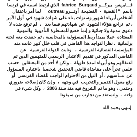
فـــابريس بيركـــو
fabrice Burgaud
الذي ارتبط اسمه في فرنسا
باسم " القضية - الفضيحة أوتـــرو
outreau
" لما أمر باعتقال
أشخاص أبرياء لشهور وسنوات بناء على شهادة شهود في أول الأمر
، ثم تراجع هؤلاء الشهود عن شهادتهم فيما بعد ، لم ترفع ضده لا
دعوى مدنية ولا جنائية و إنما خضع للمسطرة التأديبية والمهنية
المعتادة عملا بمبدأ ربط المسؤولية بالمحاسبة ، ثم حققت معه لجنة
برلمانية ، نظرا لتواجد هذا القاضي في قلب خلل كبير عانت منه
المؤسسة القضائية الفرنسية ، ونابت الدولة الفرنسية
عن
القاضي المذكور
في تقديم الاعتذار الرسمي للمتهمين الذين تم
اعتقالهم وهو أبرياء لمدة طويلة ، ولكن لا أحد من المعتقلين حسب
علمي تجرأ على مقاضاة قاضي التحقيق شخصيا باعتباره المسؤول
عن مــآسيهم ، أو النيل من الاحترام الواجب للقضاء الفرنسي أو
رفع معول التدمير والتخريب في وجهه ، و إن كان إصلاحه ضروري
وحتمي ، وهو ما تم الشروع فيه منذ سنة 2006 ، وكل شيء في
وقته ، ولنستفد من تجارب من سبقونا .
إنتهى بحمد الله