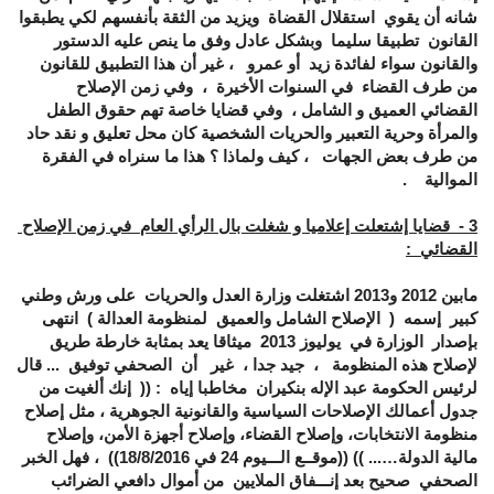
شانه أن يقوي استقلال القضاة ويزيد من الثقة بأنفسهم لكي يطبقوا
القانون تطبيقا سليما وبشكل عادل وفق ما ينص عليه الدستور
والقانون سواء لفائدة زيد أو عمرو ، غير أن هذا التطبيق للقانون
من طرف القضاء في السنوات الأخيرة ، وفي زمن الإصلاح
القضائي العميق و الشامل ، وفي قضايا خاصة تهم حقوق الطفل
والمرأة وحرية التعبير والحريات الشخصية كان محل تعليق و نقد حاد
من طرف بعض الجهات ، كيف ولماذا ؟ هذا ما سنراه في الفقرة
الموالية .
3 - قضايا إشتعلت إعلاميا و شغلت بال الرأي العام في زمن الإصلاح
القضائي :
مابين 2012 و2013 اشتغلت وزارة العدل والحريات على ورش وطني
كبير إسمه ( الإصلاح الشامل والعميق لمنظومة العدالة ) انتهى
بإصدار الوزارة في يوليوز 2013 ميثاقا يعد بمثابة خارطة طريق
لإصلاح هذه المنظومة ، جيد جدا ، غير أن ا
لصحفي توفيق ... قال
لرئيس الحكومة عبد الإله بنكيران مخاطبا إياه : ((
إنك ألغيت من
جدول أعمالك الإصلاحات السياسية والقانونية الجوهرية ، مثل إصلاح
منظومة الانتخابات، وإصلاح القضاء، وإصلاح أجهزة الأمن، وإصلاح
مالية الدولة…... )) ((موقــع الـــيوم 24 في 18/8/2016)) ، فهل الخبر
الصحفي صحيح بعد إنـــفاق الملايين من أموال دافعي الضرائب