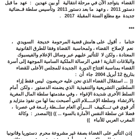
القضاء يتواجد الآن في مرحلة انتقالية أو بين عهدين : عهد ما قبل
دستور 2011 ، وعهد ما بعد دستور 2011 وتأسيس سلطة قــضائية
جديدة مع مطلع السنة المقبلة 2017 .
***
ختاما ، أقول على هامش قضية المرحومة خديجة السويدي ،
نعم لإصلاح القضاء ، ولمحاسبة القضاة وفقا للطرق القانونية
المعتادة ، ولكن لا للتأثير عليهم عبر وسائل الإعلام والفيسبوك
والبلاغات النارية ! ففي الرسالة الملكية السامية الموجهة إلى أسرة
القضاء بمناسبة افتتاح الدورة الجديدة للمجلس الأعلى للقضاء
بتاريخ 12 أبريل 2004 جاء أن :
(( ... استقلال القضاء الذي نحن عليه حريصون ليس فقط إزاء
السلطتين التشريعية والتنفيذية الذي يضمنه الدستور ، ولكن أمام
السلط الأخرى شديدة الإغواء ، وفي مقدمتها سلطة المال المغرية
بالارتشاء وسلطة الإعـــــلام التي أصبحت بما لها من نفوذ متزايد و
أثر قوي في تــــكييف الــــرأي العام سلـــطة رابــعة في عصرنا ،
فضلا عن سلطة النفس الأمارة بالسوء ... )) ((المصدر : وكالة
المغرب العربي للأنباء ))
إذن التأثير على القضاة بصفة غير مشروعة محرم دستوريا وقانونيا