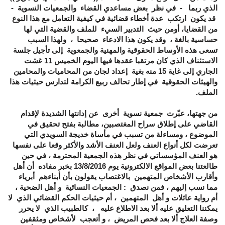
الذي ربما - في نظر بعض مساعدي القضاء والجمعيات النسوية -
قد يكون ارتكب عدة أخطاء قضائية في كيفية التعامل مع هذا النوع
من القضايا، أومن حيث التدبير السيء للملف والقضية التي لها
حساسية بالغة ، وقد يكون هذا الادعاء صحيحا ، ولهذا السبب
تسعى هذه الأوساط الحقوقية والمهنية والجمعوية إلى تأجيل جلسة
الاستئناف الذي كان مرتقبا عقدها فيها اليوم الخميس 11 غشت
الجاري إلى غاية 15 منه بغية إعداد لجان من المحاميات والمحامين
والهيئات الحقوقية في إطار تحالف ربيع الكرامة لتدارس حيثيات هذا
الملف
.
من جهتها، عبّرت جمعية نسوية أخرى عن إدانتها الشديدة لإقدام
القاضي على إطلاق سراح المغتصبين، مطالبة بفتح تحقيق في
الموضوع ، ومساءلة من تسبب في مأساة خديجة السويدي التي
تعرضت لكل أنواع العنف ولعل العنف الأشد والأكثر وقعا على نفسها
هو العنف المؤسساتي في نظر هذه الجمعية المحترمة ، في حين
طالعتنا بعض المواقع الالكترونية يوم 13/8/2016 بخبر مفاده أن أهل
وأقارب الأشخاص المتهمين بالاغتصاب يقولون بأن أبناءهم أبرياء
مما نسب إليهم ، فمن نصدق : الجمعيات النسائية و أهل الضحية ،
أم رواية عائلات و أهل المتهمين ، أم حيثيات الحكم القضائي الذي لا
يمكننا التعليق عليه ألا بعد الاطلاع عليه ، كالطبيب الذي لا يحرر
وصفة العلاج ألا بعد فحص المريض ، و أتعجب لأشخاص ومثقفين