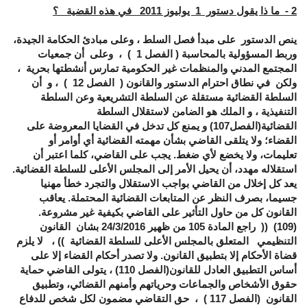
2 - ما ذا يقول دستور 1 يوليوز 2011 في هذه القضية ؟
ينص الدستور على مبدأ فصل السلط ، وعلى مبادئ الحكامة الجيدة،
وربط المسؤولية بالمحاسبة ( الفصل 1 ) ، وعلى أن جمعيات
المجتمع المدني والمنظمات غير الحكومية تمارس أنشطتها بحرية ،
ولكن في نطاق احترام الدستور والقانون ( الفصل 12 ) ، و أن
السلطة القضائية مستقلة عن السلطة التشريعية وعن السلطة
التنفيذية ، و الملك هو الضامن لاستقلال السلطة
القضائية(الفصل107) و يمنع كل تدخل في القضايا المعروضة على
القضاء؛ ولا يتلقى القاضي بشأن مهمته القضائية أي أوامر أو
تعليمات، ولا يخضع لأي ضغط. يجب على القاضي، كلما اعتبر أن
استقلاله مهدد، أن يحيل الأمر إلى المجلس الأعلى للسلطة القضائية.
يعد كل إخلال من القاضي بواجب الاستقلال والتجرد خطأ مهنيا
جسيما، بصرف النظر عن المتابعات القضائية المحتملة. يعاقب
القانون كل من حاول التأثير على القاضي بكيفية غير مشروعة.
(109) (( راجع المادة 105 من ظهير 24/3/2016 بشان القانون
التنظيمي المتعلق بالمجلس الأعلى للسلطة القضائية )) ، لا يلزم
قضاة الأحكام إلا بتطبيق القانون. ولا تصدر أحكام القضاء إلا على
أساس التطبيق العادل للقانون(الفصل 110) ، يتولى القاضي حماية
حقوق الأشخاص والجماعات وحرياتهم وأمنهم القضائي، وتطبيق
القانون (الفصل 117 ) ، حق التقاضي مضمون لكل شخص للدفاع