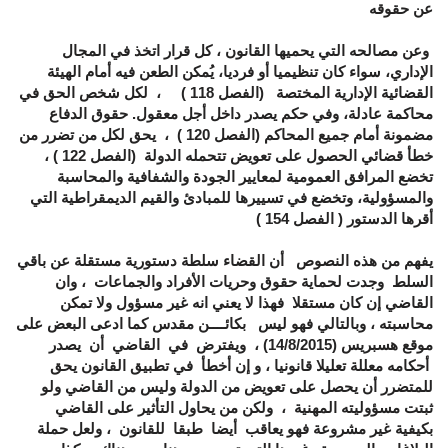
عن حقوقه
وعن مصالحه التي يحميها القانون ، كل قرار اتخذ في المجال
الإداري، سواء كان تنظيميا أو فرديا، يُمكن الطعن فيه أمام الهيئة
القضائية الإدارية المختصة (الفصل 118 ) ، لكل شخص الحق في
محاكمة عادلة، وفي حكم يصدر داخل أجل معقول. حقوق الدفاع
مضمونة أمام جميع المحاكم (الفصل 120 ) ، يحق لكل من تضرر من
خطأ قضائي الحصول على تعويض تتحمله الدولة (الفصل 122 ) ،
تخضع المرافق العمومية لمعايير الجودة والشفافية والمحاسبة
والمسؤولية، وتخضع في تسييرها للمبادئ والقيم الديمقراطية التي
أقرها الدستور ( الفصل 154 )
يفهم من هذه النصوص أن القضاء سلطة دستورية مستقلة عن باقي
السلط وجدت لحماية حقوق وحريات الأفراد والجماعات ، وان
القاضي إن كان مستقلا فهذا لا يعني انه غير مسؤول ولا تمكن
محاسبته ، وبالتالي فهو ليس بكائــــن مقدس كما ادعى البعض على
موقع هسبريس (14/8/2015) ، ويفترض في القاضي أن يصدر
أحكامه معللة تعليلا قانونيا ، و إن أخطأ في تطبيق القانون يحق
للمتضرر أن يحصل على تعويض من الدولة وليس من القاضي ولو
ثبتت مسؤوليته المهنية
،
ولكن من يحاول التأثير على القاضي
بكيفية غير مشروعة فهو يعاقب أيضا طبقا للقانون ، ولعل حملة