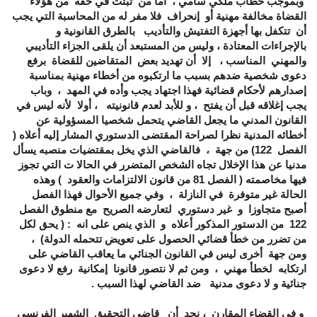
وبموجب خطاب ملكي سامي ، أما من ثبتت في حقه من هؤلاء
القضاة مخالفة مهنية أو إنحراف فلا مفر له من المحاسبة التي يجب
أن تتكفل بها أجهزة التفتيش والتأديب بالطرق القانونية و
بالإجراءات المعتادة ، وليس من المستبعد أن يلقى الجزاء التأديبي
والمهني المناسب ، إلا أن تهديد بعض المتقاضين للقضاة برفع
دعوى شخصية ضدهم بسبب ما ارتكبوه من أخطاء مهنية بمناسبة
إصدارهم لأحكام قضائية فهذا اجتهاد يجب وأده في المهد ، وباب
يجب إغلاقه قبل أن يفتح ، و للأبد لعدم قانونيته ، أولا لأنه ليس في
القانون المدني ما يجعل القاضي يتحمل شخصيا المسؤولية عن
أخطائه المدنية نظرا لصراحة المقتضى الدستوري المشار إليه أعلاه (
الفصل 122) من جهة ، فاﻟﻘﺎﺿﻲ اﻟﺬي ﻳﺨﻞ ﺑﻤﻘﺘﻀﻴﺎت ﻣﻨﺼﺒﻪ ﻳﺴﺄل
ﻣﺪﻧﻴﺎ ﻋﻦ هذا اﻹﺧﻼل ﺗﺠﺎﻩ اﻟﺸﺨﺺ اﻟﻤﺘﻀﺮر ﻓﻲ اﻟﺤﺎﻻ ت اﻟﺘﻲ ﺗﺠﻮز
ﻓﻴﻬﺎ ﻣﺨﺎﺻﻤﺘﻪ ( الفصل 81 من قانون الالتزامات والعقود ) وهذه
الحالة غير متوفرة في النازلة ، وفي جميع الأحوال فهذا الفصل
أصبح متجاوزا و غير دستوري لتعارضه الصريح مع منطوق الفصل
122 من الدستور المذكور أعلاه و الذي ينص على انه : (
يحق لكل
من تضرر من خطأ قضائي الحصول على تعويض تتحمله الدولة) ،
ومن جهة أخرى ليس في القانون الجنائي ما يعاقب القاضي على
ارتكابه لخطأ مهني ، ومن ثم لا نتصور قانونا إمكانية رفع لا دعوى
جنائية و لا دعوى مدنية ضد القاضي لهذا السبب .
و في القضاء المقارن ، نجد أن قاضي التحقيق الشهير الفرنسي