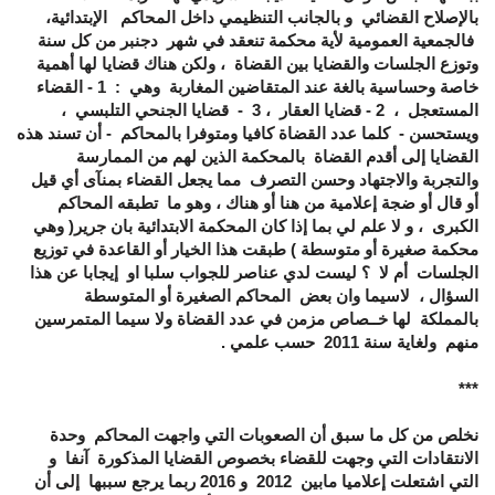
بالإصلاح القضائي و بالجانب التنظيمي داخل المحاكم الإبتدائية،
فالجمعية العمومية لأية محكمة تنعقد في شهر دجنبر من كل سنة
وتوزع الجلسات والقضايا بين القضاة ، ولكن هناك قضايا لها أهمية
خاصة وحساسية بالغة عند المتقاضين المغاربة وهي : 1 - القضاء
المستعجل ، 2 - قضايا العقار ، 3 - قضايا الجنحي التلبسي ،
ويستحسن - كلما عدد القضاة كافيا ومتوفرا بالمحاكم - أن تسند هذه
القضايا إلى أقدم القضاة بالمحكمة الذين لهم من الممارسة
والتجربة والاجتهاد وحسن التصرف مما يجعل القضاء بمنآى أي قيل
أو قال أو ضجة إعلامية من هنا أو هناك ، وهو ما تطبقه المحاكم
الكبرى ، و لا علم لي بما إذا كان المحكمة الابتدائية بان جرير( وهي
محكمة صغيرة أو متوسطة ) طبقت هذا الخيار أو القاعدة في توزيع
الجلسات أم لا ؟ ليست لدي عناصر للجواب سلبا او إيجابا عن هذا
السؤال ، لاسيما وان بعض المحاكم الصغيرة أو المتوسطة
بالمملكة لها خــصاص مزمن في عدد القضاة ولا سيما المتمرسين
منهم ولغاية سنة 2011 حسب علمي .
***
نخلص من كل ما سبق أن الصعوبات التي واجهت المحاكم وحدة
الانتقادات التي وجهت للقضاء بخصوص القضايا المذكورة آنفا و
التي اشتعلت إعلاميا مابين 2012 و 2016 ربما يرجع سببها إلى أن