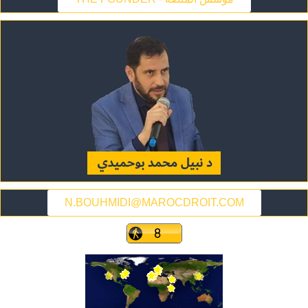
N.BOUHMIDI@MAROCDROIT.COM