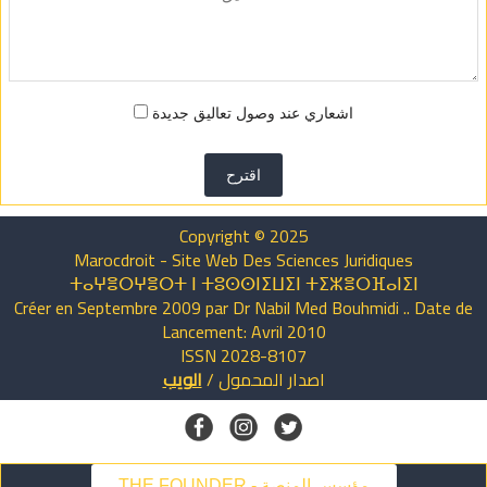
اشعاري عند وصول تعاليق جديدة
اقترح
Copyright © 2025
Marocdroit - Site Web Des Sciences Juridiques
ⵜⴰⵖⴻⵔⵖⴻⵔⵜ ⵏ ⵜⵓⵙⵙⵏⵉⵡⵉⵏ ⵜⵉⵣⴻⵔⴼⴰⵏⵉⵏ
Créer en Septembre 2009 par Dr Nabil Med Bouhmidi .. Date de
Lancement: Avril 2010
ISSN 2028-8107
اصدار
المحمول
/
الويب
THE FOUNDER - مؤسس المنصة