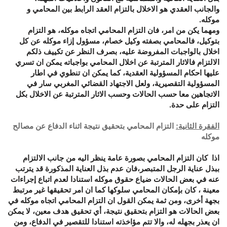
والجانب العقدي هو الاخلال بالتزام العقد الرابط بين المحامي و
موكله.
ومهما يكن من امر، فان التزام المحامي اتجاه موكله، هو التزام
بتوكيل، فالمحامي بصفته وكيل خصام، مسؤول إزاء موكله عن كل
اخلال بالواجبات المفروضة عليه، بصرف النظر عن تكييف ذلكم
الالتزام فالاثار المترتبة عن اخلال المحامي بواجباته يمكن ان تسري
عليها احكام المسؤولية العقدية، كما يمكن ان تنطوي في اطار
المسؤولية التقصيرية، ولعل الاجتهاد القضائي المغربي سار في
الاتجاهين معا حسب الحالات وحسب الاثار المترتبة عن الاخلال بكل
التزام على حدة.
الفقرة الثانية:
التزام المحامي بتحقيق نتيجة اثناء الدفاع عن مصالح
موكله
اذا كان التزام المحامي بصورة عامة ينظر اليه من جانب الالتزام
ببذل عناية الرجل المتبصر،فان عدم بذل العناية المذكورة قد يترتب
عنه في بعض الحالات ضياع حقوق موكله استنادا لعدم اتباع إجراءات
معينة ، كان بإمكان المحامي سلوكها كما ان امر تحقيقها غير مرتبط
بجهة أخرى، ومن ثمة يمكن القول ان التزام المحامي اتجاه موكله في
بعض الحالات هو التزام بتحقيق نتيجة، أي تحقيق هدف معين، لا يمكن
ان يعذر بجهله له، والا تتم مؤاخذته استنادا للتقصير في الدفاع، ومن