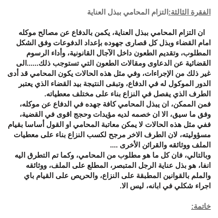
الفقرة الثالثة:
التزام المحامي ببذل العناية
ان التزام المحامي ببذل العناية، يكمن بالدفاع عن مصالح موكله
امام القضاء وبذل كل قصارى جهوده بإعداد الدفوعات وفق الشكل
المطلوب، وتقديم الطعون داخل الآجال القانونية، وأداء الرسوم
القضائية عن الدعاوى ومقالات الطعون التي تستوجب ذلك......الى
غير ذلك من الإجراءات، وفي مثل هذه الحالات يكون المحامي قد أدى
الدور الموكول له في الدفاع، وتبقى النتيجة بيد القضاء الذي يعتبر
الطرف الذي يفصل في النزاع بناء على مختلف معطياته.
فمن الممكن، ان يبذل المحامي كافة جهده في الدفاع عن موكله،
وفق ما سيق، الا ان خصمه لديه مؤيدات وحجج اقوى في القضية،
ففي مثل هذه الحالات لا يمكن معاتبة المحامي او القول أساسا بقيام
مسؤوليته، لان الطرف الاخر مرجح لكسب النزاع بناء على معطيات
الملف ووثائقه والقرائن الأخرى ....
وبالتالي، فان كل ما هو مطلوب من المحامي، وكما تم التطرق اليه
انفا، هو بذل عناية الرجل المتبصر، المطلع على الملف، ووثائقه
والملم بالقوانين المطبقة على النزاع، والحريص على القيام باي
اجراء شكلي في ابانه، ليس الا.
خاتمة: