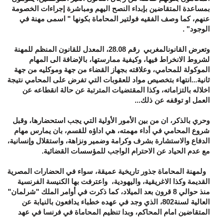
بمساعدة المتقاضين بإبداء النصح اليهم ومباشرة إجراءات الخصومة
عنهم، كما وصف الفقيه فولتير المحاماة بكونها " اسمى مهنة في
الوجود" .
وتعرض القانونالمغربي رقم 28.08، المعدل للقانون المنظم للمهنة
لشروط الانخراط فيها، وكيفية ممارستها، بالإضافة الى المهام
الموكولة للمحامي، وعلاقته بجهاز القضاء من جهة وموكليه من جهة
ثانية...انتهاء بتخصيص مواد للعقوبات التي تفرض على المحامي نتيجة
اخلاله بالتزاماته، وكذا المقتضيات المترتبة عن حالة انقطاعه عن
العمل او توقفه عن ذلك...
وحري بالذكر، ان من بين الأمور الأولية التي يجب استحضارها، وقبل
شروع المحامي في أداء مهمته، هي اداؤه للقسم، بان يمارس مهام
الدفاع والاستشارة بشرف وكرامة وضمير ونزاهة، واستقلال وإنسانية،
مع عدم الحياد عن الاحترام الواجب للمؤسسات القضائية.
ولمهنة المحاماة جذور تاريخية عميقة، سواء في الحضارات المصرية
القديمة وكذا الاغريقية، واليهودية، واعترفت بها الكنيسة الفرنسية
منذ حوالي 8 قرون بعد الميلاد، كما ذكرت في أوامر الملك "شرلمان"
العالية لسنة802، الذي وجد في عهده خطباء يدافعون بالنيابة عن
المتقاضين امام المحاكم، وبدا تنظيم المحاماة في فرنسا في عهد