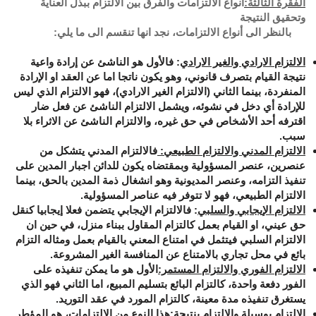
الفقرة الثالثة:
أنواع الالتزامات والفرق بين الالتزام ببذل العناية
وتحقيق النتيجة
بالنظر الى أنواع الالتزامات، نجد انها تنقسم الى ما يلي:
الالتزام الارادي والغير الارادي
: فالأول هو الناشئ عن إرادة واعية
نتيجة القيام بتصرف قانوني، وهو يكون ناتجا اما عن العقد او الإرادة
المنفردة، بينما الثاني (الالتزام الغير الارادي)، فهو الالتزام الذي ليس
للإرادة أي دخل في نشوئه، ويشمل الالتزام الناشئ عن فعل ضار
اقترفه أحد الأشخاص في حق غيره، والالتزام الناشئ عن الاثراء بلا
سبب.
الالتزام المدني والالتزام الطبيعي:
فالالتزام المدني يتشكل من
عنصرين، عنصر المسؤولية وبمقتضاه يكون للدائن اجبار المدين على
تنفيذ التزامه، وعنصر المديونية وهو انشغال ذمة المدين بالحق، بينما
الالتزام الطبيعي، فهو لا تتوفر فيه عناصر المسؤولية
.
الالتزام الإيجابي والسلبي
:
فالالتزام الإيجابي يتضمن فعلا إيجابيا كنقل
حق عيني، او القيام بعمل كالتزام المقاول ببناء منزل، في حين ان
الالتزام السلبي فيتثمل في امتناع المعني بالقيام بعمل ومثاله التزام
بائع في محل تجاري بالامتناع عن المنافسة الغير المشروعة.
الالتزام الفوري والالتزام المستمر:
الأول هو ما يمكن تنفيذه على
الفور دفعة واحدة، كالتزام البائع بتسليم المبيع، اما الثاني فهو الذي
يستغرق تنفيذه مدة معينة، كالتزام المورد في عقد التوريد.
الالتزام بوسيلة والالتزام بنتيجة:
هذا النوع من الالتزامات، هو المؤطر