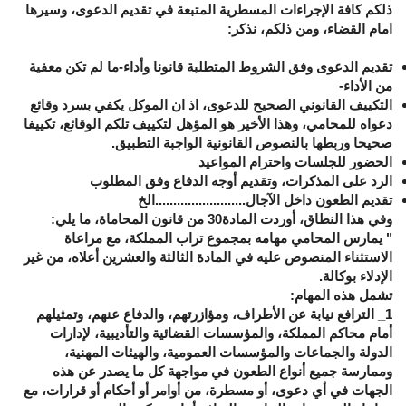
ذلكم كافة الإجراءات المسطرية المتبعة في تقديم الدعوى، وسيرها
امام القضاء، ومن ذلكم، نذكر:
تقديم الدعوى وفق الشروط المتطلبة قانونا وأداء-ما لم تكن معفية
من الأداء-
التكييف القانوني الصحيح للدعوى، اذ ان الموكل يكفي بسرد وقائع
دعواه للمحامي، وهذا الأخير هو المؤهل لتكييف تلكم الوقائع، تكييفا
صحيحا وربطها بالنصوص القانونية الواجبة التطبيق.
الحضور للجلسات واحترام المواعيد
الرد على المذكرات، وتقديم أوجه الدفاع وفق المطلوب
تقديم الطعون داخل الآجال.........................الخ
وفي هذا النطاق، أوردت المادة30 من قانون المحاماة، ما يلي:
" يمارس المحامي مهامه بمجموع تراب المملكة، مع مراعاة
الاستثناء المنصوص عليه في المادة الثالثة والعشرين أعلاه، من غير
الإدلاء بوكالة.
تشمل هذه المهام:
1_ الترافع نيابة عن الأطراف، ومؤازرتهم، والدفاع عنهم، وتمثيلهم
أمام محاكم المملكة، والمؤسسات القضائية والتأديبية، لإدارات
الدولة والجماعات والمؤسسات العمومية، والهيئات المهنية،
وممارسة جميع أنواع الطعون في مواجهة كل ما يصدر عن هذه
الجهات في أي دعوى، أو مسطرة، من أوامر أو أحكام أو قرارات، مع