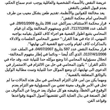
عريضة النقض بالأسماء الشخصية والعائلية يوجب عدم سماع الحكم،
بعدم قبول الطعن بالنقض
يعد مخالفة للقوانين والأنظمة، تقديم طعن بشكل معيب من طرف
المحامي امام محكمة النقض".
قرار محكمة الاستئناف بمراكش عدد 206 بتاريخ 28/01/2009، في
الملف عدد 7117/12/08، الذي وبمفهوم المخالفة يؤكد ان قيام
المحامي بتتبع اطوار القضية هو اجراء كاف للقول بقيامه بواجبه
المهني، اذ جاء في هذا القرار:" حضور المحامي الجلسات والادلاء
بالمذكرات كاف لقيام واجب تتبع القضية الى نهايتها".
قرار محكمة النقض عدد 597 بتاريخ 04/07/2007، في الملف عدد
3137/4/1/2006، الذي أكد أيضا – ودائما في إطار مفهوم المخالفة-
انحلال مسؤولية المحامي اذا وضع موكله حدا للنيابة عنه، وقد جاء في
ذلكم القرار: " يكون المحامي في حل من الالتزام في الاستمرار في
الدعوى الى نهايتها، ان وضع الموكل حدا للنيابة وتمت مطالبة الوكيل
بالوثائق المتعلقة بالقضية".
ومهما يكن من امر، فان التزام المحامي في مثل هذه الحالات-ما لم
تحل في الامر ظروف معينة تعفي من المسؤولية-هو التزام بعدم
الوقوع في الخطأ، ونقيضه هو كل سلوك يعد خروجا عن المألوف من
اهل الصنعة في بذل العناية التي تقتضيها أصول المهنة وقواعدها
وقواعد الفن.