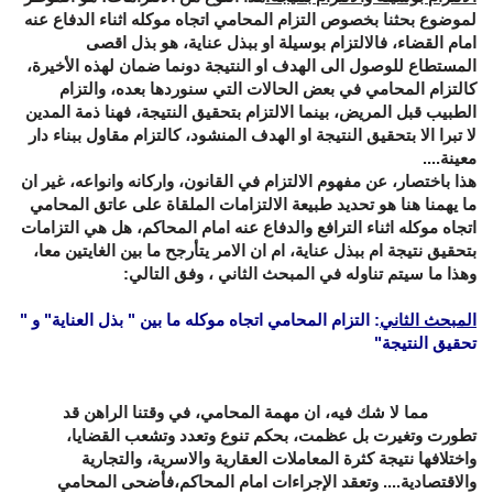
لموضوع بحثنا بخصوص التزام المحامي اتجاه موكله اثناء الدفاع عنه
امام القضاء، فالالتزام بوسيلة او ببذل عناية، هو بذل اقصى
المستطاع للوصول الى الهدف او النتيجة دونما ضمان لهذه الأخيرة،
كالتزام المحامي في بعض الحالات التي سنوردها بعده، والتزام
الطبيب قبل المريض، بينما الالتزام بتحقيق النتيجة، فهنا ذمة المدين
لا تبرا الا بتحقيق النتيجة او الهدف المنشود، كالتزام مقاول ببناء دار
معينة....
هذا باختصار، عن مفهوم الالتزام في القانون، واركانه وانواعه، غير ان
ما يهمنا هنا هو تحديد طبيعة الالتزامات الملقاة على عاتق المحامي
اتجاه موكله اثناء الترافع والدفاع عنه امام المحاكم، هل هي التزامات
بتحقيق نتيجة ام ببذل عناية، ام ان الامر يتأرجح ما بين الغايتين معا،
وهذا ما سيتم تناوله في المبحث الثاني ، وفق التالي:
المبحث الثاني
: التزام المحامي اتجاه موكله ما بين " بذل العناية" و "
تحقيق النتيجة"
مما لا شك فيه، ان مهمة المحامي، في وقتنا الراهن قد
تطورت وتغيرت بل عظمت، بحكم تنوع وتعدد وتشعب القضايا،
واختلافها نتيجة كثرة المعاملات العقارية والاسرية، والتجارية
والاقتصادية.... وتعقد الإجراءات امام المحاكم،فأضحى المحامي