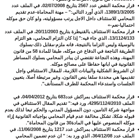
قرار محكمة النقض عدد 2567 بتاريخ 02/07/2008، في الملف عدد
1389/1/3/2005، الذي أورد التالي:" – مهنة المحاماة-عدم تقديم
المحامي للاستئناف داخل الاجل يرتب مسؤوليته، ولو كان حق موكله
احتماليا-نعم-»
قرار محكمة الاستئناف بالقنيطرة بتاريخ 20/11/2003، في الملف عدد
13/1124/133، الذي جاء فيه:"
إذا كان التزام المحامي، هو التزام
بالوسيلة وليس التزاما بالنتيجة، فانه ملزم-مقابل ذلك-بسلوك
الطريقة الناجعة في الدفاع عن موكله، طبقا للمادة 58 من قانون
المهنة، وهذه النجاعة تقتضي ان يبادر المحامي بسلوك المساطر
القانونية في ابانها حفاظا على مصالح موكله.
ان الشروط الشكلية والبيانات اللازمة، للمقال الاستئنافي واجل
تقديمها هي محددة سلفا بنص القانون، وغير مرتبطة أصلا، بتعيين
الجلسات واستدعاء المحكمة للطرف المستأنف
".
قرار محكمة الاستئناف بمراكش عدد683 بتاريخ 04/04/2012، في
الملف 4295/1124/2010، ورد فيه:" تقديم المقال الاستئنافي في
مواجهة شركة التامين، دون المسؤول المدني، والحكم تبعا لذلك بعدم
قبوله شكلا، تشكل مخالفة عدم قيام المحامي بواجباته القانونية إزاء
موكله المنصوص عليها في المادة30 من قانون المحاماة".
قرار محكمة الاستئناف بمراكش عدد 1217 بتاريخ 11/06/2008، في
الملف عدد 364/12/08، الذي ورد به: " ان عدم تضمين المحامي