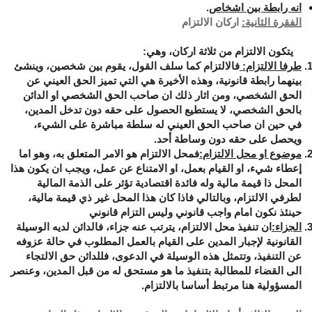
انه رابطة بين اشخاص
.
الفقرة الثانية:
اركان الالتزام
يتكون الالتزام من ثلاثة اركان، وهي:
طرفا الالتزام:
فالالتزام كما سلف القول، يقوم بين شخصين، وينشئ
بينهما رابطة قانونية، وهذه الأخيرة هي التي تميز الحق العيني عن
الحق الشخصي، ومن اثار ذلك ان صاحب الحق الشخصي او الدائن
بالحق الشخصي، لا يستطيع الحصول على حقه دون تدخل المدين،
في حين ان صاحب الحق العيني له سلطة مباشرة على الشيء،
ويحصل على حقه دون وساطة أحد.
موضوع او محل الالتزام:
فمحل الالتزام هو الامر المتعلق به، وهو اما
إعطاء شيء، او القيام بعمل، او الامتناع عن عمل، ويجب ان يكون هذا
المحل ذا قيمة مالية وله فائدة اقتصادية تؤثر على الذمة المالية
لطرفي الالتزام، وبالتالي فاذا كان هذا المحل غير ذي قيمة مالية،
حينئذ نكون امام واجب قانوني وليس التزام قانوني
الجزاء:
ان تنفيذ محل الالتزام، يترتب عنه جزاء، فالدائن لديه الوسيلة
القانونية لإجبار المدين على القيام بالعمل المطلوب في حالة عزوفه
عن التنفيذ، وتتمثل هذه الوسيلة في الدعوى، فللدائن حق الالتجاء
الى القضاء للمطالبة بتنفيذ ما هو مستحق له من قبل المدين، وعنصر
المسؤولية هنا مرتبط أساسا بالالتزام.