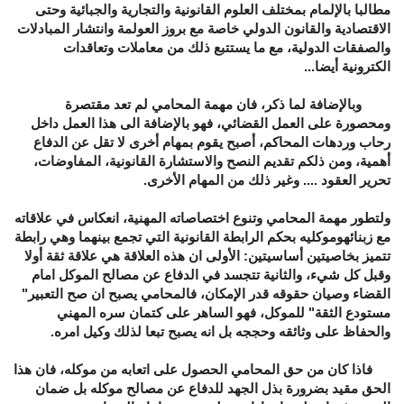
مطالبا بالإلمام بمختلف العلوم القانونية والتجارية والجبائية وحتى
الاقتصادية والقانون الدولي خاصة مع بروز العولمة وانتشار المبادلات
والصفقات الدولية، مع ما يستتبع ذلك من معاملات وتعاقدات
الكترونية أيضا...
وبالإضافة لما ذكر، فان مهمة المحامي لم تعد مقتصرة
ومحصورة على العمل القضائي، فهو بالإضافة الى هذا العمل داخل
رحاب وردهات المحاكم، أصبح يقوم بمهام أخرى لا تقل عن الدفاع
أهمية، ومن ذلكم تقديم النصح والاستشارة القانونية، المفاوضات،
تحرير العقود .... وغير ذلك من المهام الأخرى.
ولتطور مهمة المحامي وتنوع اختصاصاته المهنية، انعكاس في علاقاته
مع زبنائهوموكليه بحكم الرابطة القانونية التي تجمع بينهما وهي رابطة
تتميز بخاصيتين أساسيتين: الأولى ان هذه العلاقة هي علاقة ثقة أولا
وقبل كل شيء، والثانية تتجسد في الدفاع عن مصالح الموكل امام
القضاء وصيان حقوقه قدر الإمكان، فالمحامي يصبح ان صح التعبير"
مستودع الثقة" للموكل، فهو الساهر على كتمان سره المهني
والحفاظ على وثائقه وحججه بل انه يصبح تبعا لذلك وكيل امره.
فاذا كان من حق المحامي الحصول على اتعابه من موكله، فان هذا
الحق مقيد بضرورة بذل الجهد للدفاع عن مصالح موكله بل ضمان