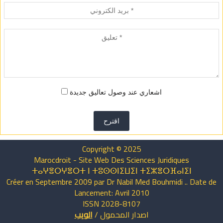
اشعاري عند وصول تعاليق جديدة
اقترح
Copyright © 2025
Marocdroit - Site Web Des Sciences Juridiques
ⵜⴰⵖⴻⵔⵖⴻⵔⵜ ⵏ ⵜⵓⵙⵙⵏⵉⵡⵉⵏ ⵜⵉⵣⴻⵔⴼⴰⵏⵉⵏ
Créer en Septembre 2009 par Dr Nabil Med Bouhmidi .. Date de
Lancement: Avril 2010
ISSN 2028-8107
اصدار
المحمول
/
الويب