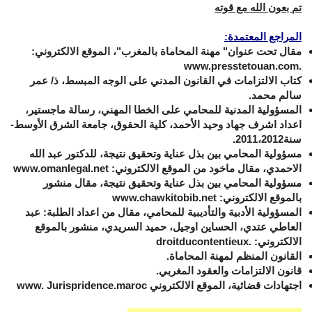
تم بعون الله مع قوته
المراجع المعتمدة:
مقال تحت عنوان" مهنة المحاماة بالمغرب"، الموقع الالكتروني:
www.presstetouan.com.
كتاب الالتزامات في القانون المدني على الوجه المبسط، ذ/ عمر
سالم محمد.
المسؤولية المدنية للمحامي على الخطا المهني، رسالة ماجستير،
اعداد اشرف جهاد وحيد الأحمد، كلية الحقوق، جامعة الشرق الأوسط-
سنة2011،2012.
مسؤولية المحامي بين بذل عناية وتحقيق نتيجة، للدكتور عبد الله
الاحمدي، مقال ماخود من الموقع الالكتروني:
www.omanlegal.net
مسؤولية المحامي بين بذل عناية وتحقيق نتيجة، مقال منشور
بالموقع الالكتروني:
www.chawkitobib.net
المسؤولية الأدبية والتأديبية للمحامي، مقال من اعداد الطلبة: عبد
العاطي عتدي، الحساين اوجيل، حميد السريدي، منشور بالموقع
الالكتروني:
droitducontentieux.
القانون المنظم لمهنة المحاماة.
قانون الالتزامات والعقود المغربي.
اجتهادات قضائية، الموقع الالكتروني
www. Jurispridence.maroc