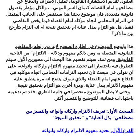
العقود، تقديم الاستشارة القانونية، تمثيل الأطراف والدفاع عن
مصالحهم امام القضاء، كتمان السر المهني...، والكل مؤطر بفصول
قانونية متعددة، فان موضوع بحثنا هذا سيقتصر على الجانب المتمثل
في التزام المحامي اتجاه موكله امام القضاء فيما يخص التقاضي
فقط، هل هو التزام ببذل عناية ام بتحقيق نتيجة ام انه التزام يتأرجح
بين ما ذكر؟
هذا
ولوضع الموضوع في اطاره الصحيح لابد من ربطه بالمفاهيم
القانونية المتصلة به ومن ذلكم مفهوم ودلالة " الالتزام" من الناحية
القانونية،
ومن ثمة، سيتم تقسيم هذا البحث الى محورين الأول سيتم
التطرق فيه باختصار الى تحديد مفهوم الالتزام واركانه وانواعه، على
ان نتولى في مبحث ثان تحديد التزامات المحامي اتجاه موكليه في
الدفاع عنهم امام القضاء والذي سوف يتضح انه مرة ينطبق عليه
مفهوم الالتزام ببذل عناية، ومرة أخرى هو التزام بتحقيق نتيجة.
وحتى لا يظل الموضوع منحصرا في جانبه النظري، فقد تم تدعيمه
باجتهادات قضائية، للتوضيح والتفسير أكثر.
المبحث الأول
: تعريف الالتزام واركانه وانواعه والتمييز بين
مصطلحي" بذل العناية" و " تحقيق النتيجة"
الفرع الأول:
تحديد مفهوم الالتزام واركانه وانواعه