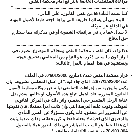
مراعاة المقتضيات الخاصة بالترافع أمام محكمة النقض
................................................................................................."
كما نصت المادة58 من نفس القانون، على التالي:
" للمحامي أن يسلك الطريقة التي يراها ناجعة طبقا لأصول المهنة
في الدفاع عن موكله.
لا يسأل عما يرد في مرافعاته الشفوية أو في مذكراته مما يستلزم
حق الدفاع.
. ............................................................................................"
هذا وقد، كان لقضاء محكمة النقض ومحاكم الموضوع، نصيب في
ابراز كون ما سلف ذكره، هو التزام من المحامي بتحقيق نتيجة،
ونستشهد في هذا المقام بالقراراتالتالية:
قرار محكمة النقض عدد87 بتاريخ 04/01/2006، في الملف
عدد2877/1/3/2004، الذي جاء فيه:"
ان عمل المحامي مشروط، بان
يكون ما يجريه من إجراءات التقاضي نيابة عن موكله مطابقا لأصول
القانون المقررة، فاذا اهمل اتباع هذه الأصول، او خالفها بعدم بذل
عناية الرجل المتبصر حي الضمير، واثر ذلك في المركز القانوني
لموكله، وفوت عليه الفرصة التي وان كانت امرا محتملا، فان تفويتها
عن المضرور امر محقق، فانه يكون مسؤولا عن الضرر المادي
والمعنوي الذي احدثه لا بفعله فقط ولكن بخطئه، وذلك عندما يثبت
ان هذا الخطأ هو السبب المباشر في ذلك الضرر عملا بالفصول
78،903،904 من قانون الالتزامات والعقود
".