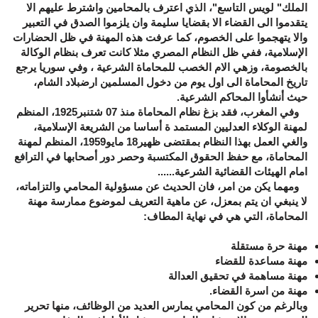
الملك" لويس التاسع"، الذي اعترف بالمحامين واشترط عليهم الا
يتقدموا الى القضاء الا بقضايا سليمة وان يلزموا الصدق في التعبير
والا يتهجموا على الخصوم، كما عرفت هذه المهنة في ظل الحضارات
الإسلامية، ففي ظل النظام المصري مثلا كانت تعرف بنظام الوكالة
بالخصومة، وزهي الام الخصب للمحاماة الشرعية ، وفي سوريا يرجع
تاريخ المحاماة الى اول يوم من دخول المسلمين ارضبلاد الشام،
حيث أنشأوا المحاكم الشرعية.
وفي المغرب، فقد بزغ نظام المحاماة منذ 07 شتنبر1925، المنظم
لمهنة الوكلاء العدليين المستمد ة أساسا من الشريعة الإسلامية،
والغي العمل بهذا النظام بمقتضى ظهير18 مايو1959، المنظم لمهنة
المحاماة، مع حفظ الحقوق المكتسبة وحصر دور أصحابها في الترافع
امام الهيئات القضائية الشرعية......
ومهما يكن من امر، فان الحديث عن مسؤولية المحامي والتزاماته،
لا ينبغي ان يتم بمعزل، عن ماهية التعريف لموضوع ممارسة مهنة
المحاماة، التي هي في نهاية المطاف:
مهنة حرة مستقلة
مهنة مساعدة للقضاء
مهنة مساهمة في تحقيق العدالة
مهنة من اسرة القضاء.
وبالرغم من كون المحامي يمارس العديد من الوظائف، منها تحرير