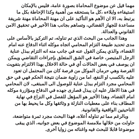
مهما قيل عن موضوع المحاماة بصورة عامة، فليس بالإمكان
استيفاءه وايلاءه ،كل ما يستحقه من أهمية وكذا الإحاطة بكل ما
يرتبط به، الا ان الأهم هو التأكيد على ان مهنة المحاماة مهنة شريفة
مساعدة للجهاز القضائي، وتساهم بجانب هذا الأخير في تحقيق الامن
القانوني والعدالة.
وهذا الجانب من البحث الذي تم تناوله، تم التركيز بالأساس على
مدى تحديد طبيعة التزام المحامي اتجاه موكله اثناء الدفاع عنه امام
القضاء، والذي يمكن القول عنه في جانب منه انه التزام ببذل عناية
الرجل المتبصر، خاصة في الشق المتعلق بإجراءات التقاضي ويمكن
ان يوصف في بعض الحالات أي في حالة الاخلال بهذا الالتزام بتفويت
الفرصة وهي حرمان الموكل من فرصة كان من المحتمل ان تعود
عليه بالكسب او النفع، اما من زاوية ضمان نتيجة الحكم فهي في حق
المحامي مجرد التزام ببذل عناية للوصول الى المبتغى، لان المحامي
في هذا الاطار عليه ان يبذل قصارى جهده في الدفاع ومؤازرة موكله
امام القضاء، وهذا الأخير هو المؤهل للفصل في النزاع في نهاية
المطاف بناء على معطيات النازلة و وثائقها وكل ما يحيط بها من
الناحيتين الواقعية والقانونية.
وبالرغم مما تم تناوله أعلاه، فهذا البحث مجرد ثمرة متواضعة،
حاولت من خلالها ملامسة الموضوع في بعض جوانبه، الذي يبقى
موضوعا قابلا للبحث فيه واغنائه من زوايا أخرى.