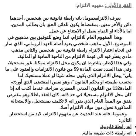
الفقرة الأولى:
مفهوم الالتزام:
يعرف الالتزامعموما، بانه رابطة قانونية بين شخصين، أحدهما
دائن والأخر مدين، بمقتضاها يكون للدائن الحق بان يطالب المدين،
اما بالأداء او القيام بعمل او الامتناع عن عمل.
وهذا المفهوم العام للالتزام، انما وضع للتوفيق بين مذهبين في
الموضوع، الأول مذهب شخصي يعود أصله للعهد الروماني، الذي سار
في اتجاه اعتبار الالتزام رابطة قانونية بين شخصين والثاني مذهب
مادي ينظر فيه الى قيمة الالتزام من الناحية المادية او المالية.
وفي هذا الإطار، يشترط ان يكون محل الالتزام ممكنا، غير مستحيلا،
وفي هذا الصدد نصت المادة 59 من قانون الالتزامات والعقود على ما
يلي" يبطل الالتزام الذي يكون محله شيئا او عملا مستحيلا، اما
بحسب طبيعته او بحكم القانون"، وهو نفس المقتضى الذي أوردته
المادة132 من القانون المدني المصري صراحة، عندما اكدت انه إذا
كان محل الالتزام مستحيلا في حد ذاته، كان العقد باطلا وهو مفترض
يتفق مع المبدأ العام الذي يقرر انه لا تكليف بمستحيل، والاستحالة
المذكورة تحول دون ميلاد الالتزام أصلا.
وعموما، فانه عند الحديث عن مفهوم الالتزام، لابد من استحضار
التالي:
انه رابطة قانونية
.
انه رابطة ذات طبيعة مالية
.