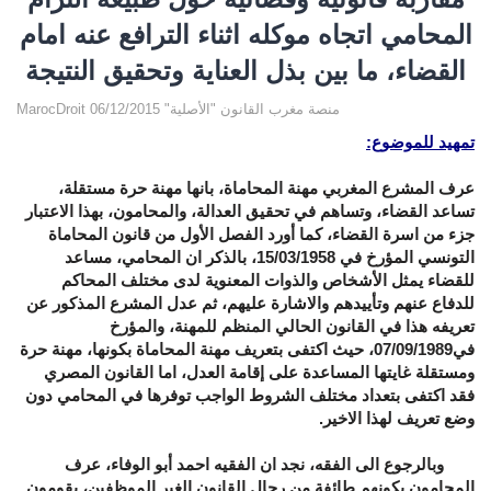
المحامي اتجاه موكله اثناء الترافع عنه امام
القضاء، ما بين بذل العناية وتحقيق النتيجة
MarocDroit منصة مغرب القانون "الأصلية" 06/12/2015
تمهيد للموضوع:
عرف المشرع المغربي مهنة المحاماة، بانها مهنة حرة مستقلة،
تساعد القضاء، وتساهم في تحقيق العدالة، والمحامون، بهذا الاعتبار
جزء من اسرة القضاء، كما أورد الفصل الأول من قانون المحاماة
التونسي المؤرخ في 15/03/1958، بالذكر ان المحامي، مساعد
للقضاء يمثل الأشخاص والذوات المعنوية لدى مختلف المحاكم
للدفاع عنهم وتأييدهم والاشارة عليهم، ثم عدل المشرع المذكور عن
تعريفه هذا في القانون الحالي المنظم للمهنة، والمؤرخ
في07/09/1989، حيث اكتفى بتعريف مهنة المحاماة بكونها، مهنة حرة
ومستقلة غايتها المساعدة على إقامة العدل، اما القانون المصري
فقد اكتفى بتعداد مختلف الشروط الواجب توفرها في المحامي دون
وضع تعريف لهذا الاخير.
وبالرجوع الى الفقه، نجد ان الفقيه احمد أبو الوفاء، عرف
المحامون بكونهم طائفة من رجال القانون الغير الموظفين، يقومون