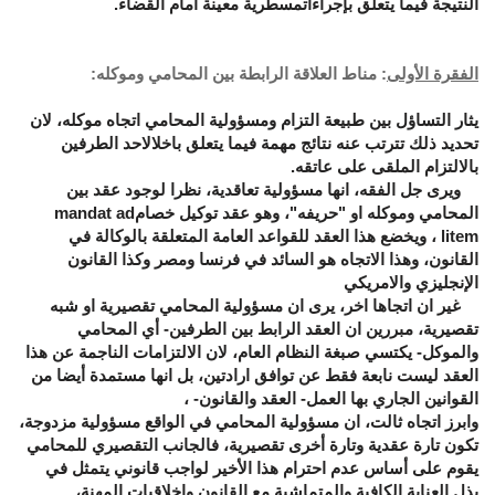
النتيجة فيما يتعلق بإجراءاتمسطرية معينة امام القضاء.
الفقرة الأولى
: مناط العلاقة الرابطة بين المحامي وموكله:
يثار التساؤل بين طبيعة التزام ومسؤولية المحامي اتجاه موكله، لان
تحديد ذلك تترتب عنه نتائج مهمة فيما يتعلق باخلالاحد الطرفين
بالالتزام الملقى على عاتقه.
ويرى جل الفقه، انها مسؤولية تعاقدية، نظرا لوجود عقد بين
المحامي وموكله او "حريفه"، وهو عقد توكيل خصام
mandat ad
litem
، ويخضع هذا العقد للقواعد العامة المتعلقة بالوكالة في
القانون، وهذا الاتجاه هو السائد في فرنسا ومصر وكذا القانون
الإنجليزي والامريكي
غير ان اتجاها اخر، يرى ان مسؤولية المحامي تقصيرية او شبه
تقصيرية، مبررين ان العقد الرابط بين الطرفين- أي المحامي
والموكل- يكتسي صبغة النظام العام، لان الالتزامات الناجمة عن هذا
العقد ليست نابعة فقط عن توافق ارادتين، بل انها مستمدة أيضا من
القوانين الجاري بها العمل- العقد والقانون- ،
وابرز اتجاه ثالت، ان مسؤولية المحامي في الواقع مسؤولية مزدوجة،
تكون تارة عقدية وتارة أخرى تقصيرية، فالجانب التقصيري للمحامي
يقوم على أساس عدم احترام هذا الأخير لواجب قانوني يتمثل في
بذل العناية الكافية والمتماشية مع القانون واخلاقيات المهنة،