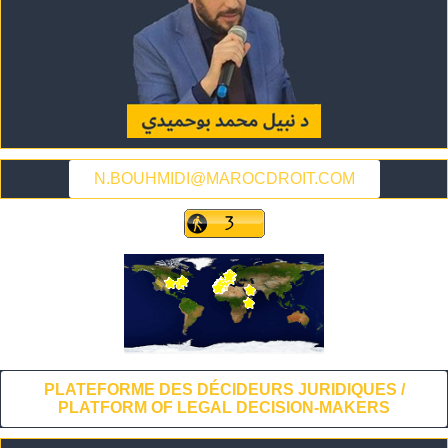
N.BOUHMIDI@MAROCDROIT.COM
PLATEFORME DES DÉCIDEURS JURIDIQUES /
PLATFORM OF LEGAL DECISION-MAKERS