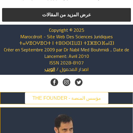
عرض المزيد من المقالات
Copyright © 2025
Marocdroit - Site Web Des Sciences Juridiques
ⵜⴰⵖⴻⵔⵖⴻⵔⵜ ⵏ ⵜⵓⵙⵙⵏⵉⵡⵉⵏ ⵜⵉⵣⴻⵔⴼⴰⵏⵉⵏ
Créer en Septembre 2009 par Dr Nabil Med Bouhmidi .. Date de
Lancement: Avril 2010
ISSN 2028-8107
اصدار
المحمول
/
الويب
THE FOUNDER - مؤسس المنصة