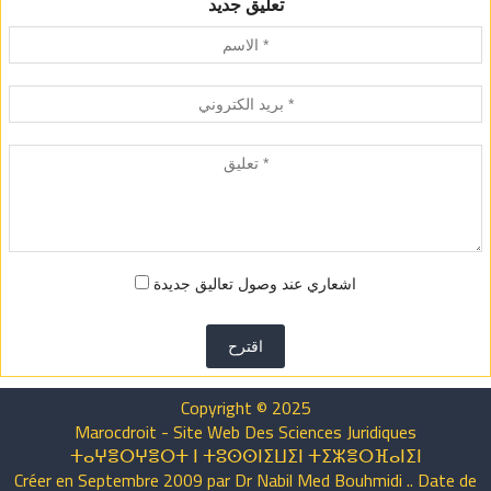
تعليق جديد
اشعاري عند وصول تعاليق جديدة
اقترح
Copyright © 2025
Marocdroit - Site Web Des Sciences Juridiques
ⵜⴰⵖⴻⵔⵖⴻⵔⵜ ⵏ ⵜⵓⵙⵙⵏⵉⵡⵉⵏ ⵜⵉⵣⴻⵔⴼⴰⵏⵉⵏ
Créer en Septembre 2009 par Dr Nabil Med Bouhmidi .. Date de