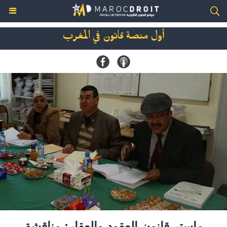
أول منصة قانون في المغرب
ماستر قانون العقود والعقار: مناقشة