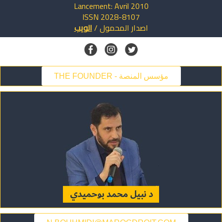
Lancement: Avril 2010
ISSN 2028-8107
اصدار
المحمول
/
الويب
THE FOUNDER - مؤسس المنصة