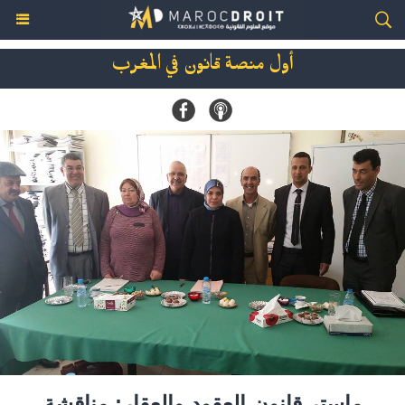
أول منصة قانون في المغرب
ماستر قانون العقود والعقار: مناقشة