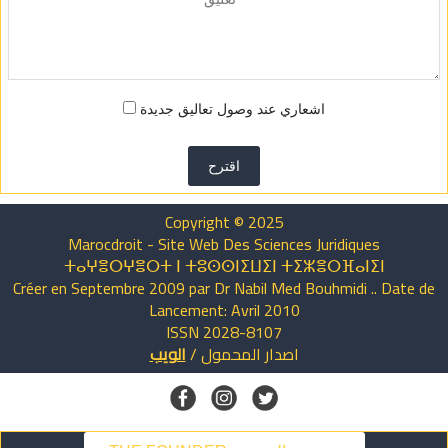
اشعاري عند وصول تعاليق جديدة
اقترح
Copyright © 2025
Marocdroit - Site Web Des Sciences Juridiques
ⵜⴰⵖⴻⵔⵖⴻⵔⵜ ⵏ ⵜⵓⵙⵙⵏⵉⵡⵉⵏ ⵜⵉⵣⴻⵔⴼⴰⵏⵉⵏ
Créer en Septembre 2009 par Dr Nabil Med Bouhmidi .. Date de
Lancement: Avril 2010
ISSN 2028-8107
اصدار
المحمول
/
الويب