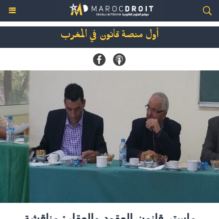
أول منصة قانون في المغرب
ماستر قانون العقود والعقار: مناقشة