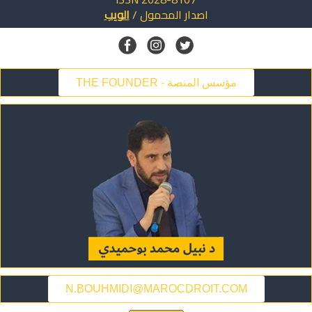
اصدار
المحمول
/
الويب
THE FOUNDER - مؤسس المنصة
N.BOUHMIDI@MAROCDROIT.COM