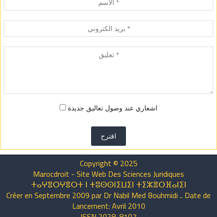
اشعاري عند وصول تعاليق جديدة
اقترح
Copyright © 2025
Marocdroit - Site Web Des Sciences Juridiques
ⵜⴰⵖⴻⵔⵖⴻⵔⵜ ⵏ ⵜⵓⵙⵙⵏⵉⵡⵉⵏ ⵜⵉⵣⴻⵔⴼⴰⵏⵉⵏ
Créer en Septembre 2009 par Dr Nabil Med Bouhmidi .. Date de
Lancement: Avril 2010
ISSN 2028-8107