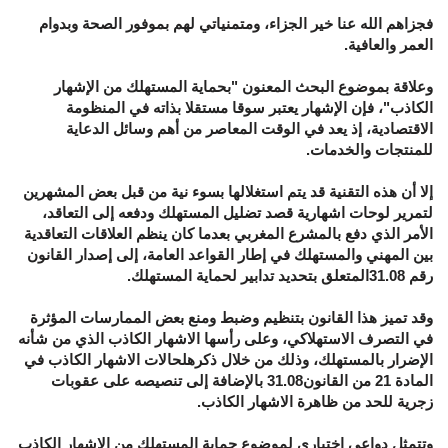
فجزاهم الله عنا خير الجزاء، ومتمنياتي لهم بموفور الصحة وبدوام
العمر والعافية.
وعلاقة بموضوع البحث المعنون "بحماية المستهلك من الإشهار
الكاذب"، فإن الإشهار يعتبر سوقا مستقلا بذاته في المنظومة
الاقتصادية، إذ يعد في الوقت المعاصر من أهم وسائل الدعاية
للمنتجات والخدمات.
إلا أن هذه التقنية قد يتم استغلالها بسوء نية من قبل بعض المشهرين
لتمرير لوحات اشهارية قصد تضليل المستهلك ودفعه إلى التعاقد،
الأمر الذي دفع بالمشرع المغربي بعدما كان ينظم العلاقات التعاقدية
بين المهني والمستهلك في إطار القواعد العامة، إلى إصدار القانون
رقم 31.08المتعلق بتحديد تدابير لحماية المستهلك.
وقد تميز هذا القانون بتنظيم وضبط ومنع بعض الممارسات المؤثرة
في التصرف الاستهلاكي، وعلى رأسها الاشهار الكاذب الذي من شأنه
الإضرار بالمستهلك، وذلك من خلال ذكرهلحالات الاشهار الكاذب في
المادة 21 من القانون31.08 بالإضافة إلى تنصيصه على عقوبات
زجرية للحد من ظاهرة الاشهار الكاذب.
وتتمثل دواعي اختياري لموضوع حماية المستهلك من الاشهار الكاذب