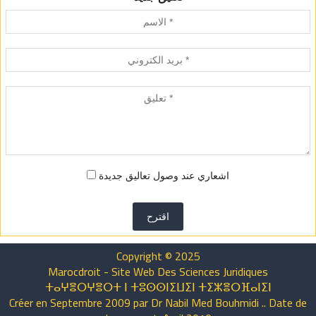
اشعاري عند وصول تعاليق جديدة
اقترح
Copyright © 2025
Marocdroit - Site Web Des Sciences Juridiques
ⵜⴰⵖⴻⵔⵖⴻⵔⵜ ⵏ ⵜⵓⵙⵙⵏⵉⵡⵉⵏ ⵜⵉⵣⴻⵔⴼⴰⵏⵉⵏ
Créer en Septembre 2009 par Dr Nabil Med Bouhmidi .. Date de