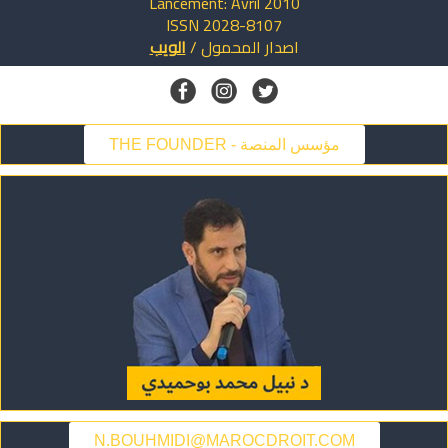
Lancement: Avril 2010
ISSN 2028-8107
اصدار
المحمول
/
الويب
THE FOUNDER - مؤسس المنصة
N.BOUHMIDI@MAROCDROIT.COM