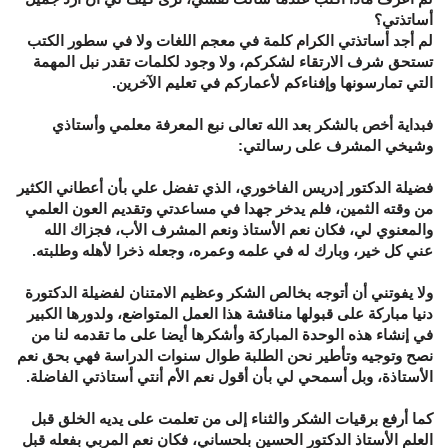
أساتذتي؟
لم أجد أساتذتي الكرام كلمة في معجم اللغات ولا في سطور الكتب
تستحق شرف الارتقاء لشكركم، ولا وجود لكلمات تقدر نبل المهمة
التي تمارسونها وإفناءكم لأعماركم في تعليم الآخرين.
فبداية أخص بالشكر بعد الله تعالى نبع المعرفة معلمي وأستاذي
وشيخي المشرف على رسالتي:
فضيلة الدكتور إدريس الفاخوري، الذي تفضل علي بأن أعطاني الكثير
من وقته الثمين، فلم يدخر جهدا في مساعدتي وتقديم العون العلمي
والمعنوي لي، فكان نعم الأستاذ ونعم المشرف الأب، فجزاك الله
عني كل خير، وبارك له في علمه وعمره، وجعله ذخرا لأهله وطلبته.
ولا يفوتني أن أتوجه بخالص الشكر وعظيم الامتنان لفضيلة الدكتورة
دنيا مباركة على قبولها مناقشة هذا العمل المتواضع، ولدورها الكبير
في إنشاء هذه الوحدة المباركة وأشكرها أيضا على ما تقدمه لنا من
نصح وتوجيه وتأطير نحن الطلبة طوال سنوات الدراسة فهي بحق نعم
الأستاذة، وبل أسمحي لي بأن أقول نعم الأم أنتي أستاذتي الفاضلة.
كما أرفع برقيات الشكر والثناء إلى من تعلمت على يديه الخلق قبل
العلم الأستاذ الدكتور الحسين بلحساني، فكان نعم المربي بفعله قبل