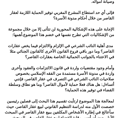
وصيانة أمواله.
فإلى أي حد استطاع المشرع المغربي توفير الحماية اللازمة لعقار
القاصر من خلال أحكام مدونة الأسرة؟
الإجابة على هذه الإشكالية المحورية لن تتأتى إلا من خلال مجموعة
من الإشكاليات التي تطرح نفسها في خضم هذا الموضوع.أهمها:
مدى أهلية النائب الشرعي في الإلزام والالتزام فيما يخص عقارات
القاصر؟ وما دور باقي فروع القانون الأخرى كالقانون الجنائي مثلا
في الاعتناء بالجوانب الحمائية الخاصة بعقارات القاصر؟
وأمام وجود مقتضيات واردة في قانون الالتزامات والعقود وأخرى
واردة في مدونة الأسرة مستمدة من الفقه الإسلامي بخصوص
صلاحيات النائب الشرعي في التصرف في عقار القاصر، فإنني
أتساءل: هل هناك فعلا حماية لأموال القاصر؟ وما هو نطاق وسلطة
القضاء في توفير هذه الحماية؟
لمعالجة هذا الموضوع ارتأيت تقسيم هذا البحث إلى فصلين رئيسين
خصصت الأول منه لدراسة التنظيم القانوني لبيع عقار القاصر، حيث
سأعالج في إطاره الأشخاص المكلفين ببيع عقار القاصر في المبحث
الأول، دون أن أنسى رقابة القضاء لبيع عقار القاصر في المبحث