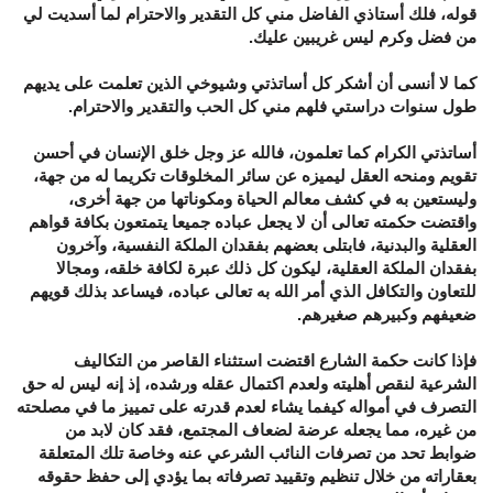
قوله، فلك أستاذي الفاضل مني كل التقدير والاحترام لما أسديت لي
من فضل وكرم ليس غريبين عليك.
كما لا أنسى أن أشكر كل أساتذتي وشيوخي الذين تعلمت على يديهم
طول سنوات دراستي فلهم مني كل الحب والتقدير والاحترام.
أساتذتي الكرام كما تعلمون، فالله عز وجل خلق الإنسان في أحسن
تقويم ومنحه العقل ليميزه عن سائر المخلوقات تكريما له من جهة،
وليستعين به في كشف معالم الحياة ومكوناتها من جهة أخرى،
واقتضت حكمته تعالى أن لا يجعل عباده جميعا يتمتعون بكافة قواهم
العقلية والبدنية، فابتلى بعضهم بفقدان الملكة النفسية، وآخرون
بفقدان الملكة العقلية، ليكون كل ذلك عبرة لكافة خلقه، ومجالا
للتعاون والتكافل الذي أمر الله به تعالى عباده، فيساعد بذلك قويهم
ضعيفهم وكبيرهم صغيرهم.
فإذا كانت حكمة الشارع اقتضت استثناء القاصر من التكاليف
الشرعية لنقص أهليته ولعدم اكتمال عقله ورشده، إذ إنه ليس له حق
التصرف في أمواله كيفما يشاء لعدم قدرته على تمييز ما في مصلحته
من غيره، مما يجعله عرضة لضعاف المجتمع، فقد كان لابد من
ضوابط تحد من تصرفات النائب الشرعي عنه وخاصة تلك المتعلقة
بعقاراته من خلال تنظيم وتقييد تصرفاته بما يؤدي إلى حفظ حقوقه