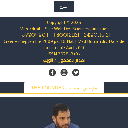
اقترح
Copyright © 2025
Marocdroit - Site Web Des Sciences Juridiques
ⵜⴰⵖⴻⵔⵖⴻⵔⵜ ⵏ ⵜⵓⵙⵙⵏⵉⵡⵉⵏ ⵜⵉⵣⴻⵔⴼⴰⵏⵉⵏ
Créer en Septembre 2009 par Dr Nabil Med Bouhmidi .. Date de
Lancement: Avril 2010
ISSN 2028-8107
اصدار
المحمول
/
الويب
THE FOUNDER - مؤسس المنصة