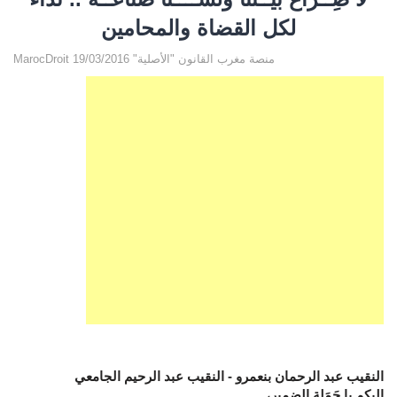
لكل القضاة والمحامين
MarocDroit منصة مغرب القانون "الأصلية" 19/03/2016
النقيب عبد الرحمان بنعمرو - النقيب عبد الرحيم الجامعي
إليكم يا حَمَلة الضمير،