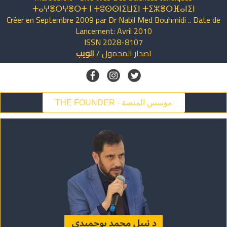
ⵜⴰⵖⴻⵔⵖⴻⵔⵜ ⵏ ⵜⵓⵙⵙⵏⵉⵡⵉⵏ ⵜⵉⵣⴻⵔⴼⴰⵏⵉⵏ
Créer en Septembre 2009 par Dr Nabil Med Bouhmidi .. Date de
Lancement: Avril 2010
ISSN 2028-8107
اصدار
المحمول
/
الويب
THE FOUNDER - مؤسس المنصة