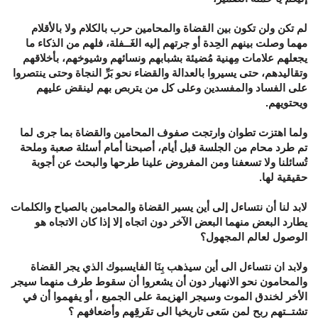
لم تكن ولن تكون بين القضاة والمحامين حرب بالكلام ولا بالأقلام
مهما وصلت بينهم الحِدة أو جرتهم إليه الغَــفلة، فلهم من الذكاء ما
يجعلهم علامات مِهنية مُضيئة بشبابهم ونسائهم وشيوخهم، بأخلاقهم
وتقاليدهم، حتى يسيروا بالعدالة والقضاء نحو بَرِّ النجاة وحتى ينتصروا
على الفساد والمفسدين وعلى كل من يتربص بهم لينقض عليهم
ويحتويهم.
ولما اهتزت تطوان وارتجت صفوف المحامين والقضاة بما جرى لما
تم طرد محام من الجلسة قبل أيام، أصبحنا أمام أسئلة صعبة وملحة
تُسائلنا ولا تسعفنا ومن المفروض علينا طرحها والبحث عن أجوبة
حقيقية لها.
لابد لنا أن نتساءل إلى أين يسير القضاة والمحامين بالصياح والكلمات
يطارد البعض منهما البعض الآخر دون اتجاه إلا إذا كان الاتجاه هو
الوصول لعالم المجهول؟
ولابد ان نتساءل الى أين سيذهب بِنَا الفايسبوك الذي يجر القضاة
والمحامون نحو الانهيار دون أن يشعروا أن سقوط طرف منهما سيجر
الأخر لخندق الموت وسيجر الهزيمة على الجميع ، أو يفهموا أن في
تشتــتهم رِبح لمن سَعى تاريخيا الى تفَرقِهم وأضعافهم ؟