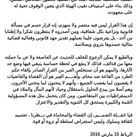
وذلك بناء على استيناف نقيب الهيئة الذي يتعين الوقوف تحية له
على مجهوده.
إن هذا القرار ليس فيه منتصر ولا منهزم، إنه قرار حسم في مسألة
قانونية ونزاعية بكل شفافية، ومن أصدروه لا ينتظرون شكرا ولا إطنابا
من أحد ، بل يفرضون علينا بعملهم تقدير جهد قانوني وفعالية قضائية
مثالية جسدوها بتروي وبسلاسة.
وبالطبع لا يمكن الرجوع للخلف للحديث عن العاصفة ولا عن ما حملته
معها من قذائف، فذلك لا ينفع في لحظة حساسة ينبغي فيها وضع حد
لأثارها، والمهم هو أن نستخلص العبر من القرار الصادر بإلغاء حكم
الطرد من القاعة ضد محام، وأهـــــم العِبر هو أن القضاة والقاضيات
لا يغضبون لما يغضب الجميع ، وأنهم لا ينحنون لما ينحني الآخرون،
وهم أصلا من يبدع الحلول باستقلال وحياد لأنهم المآل والملاذ في
الديمقراطيات بين المتقاضين، ومن كان يتحمل مثل هذه المسؤولية
الجَمة والكبيرة يستحق كل التنويه والتقدير والاعتزاز.
فيا حَمَـــلة الضمـــير، إن القضاء والمحاماة في نـــظرنا ، تجسيد
لثقافة وسلوك وليس استعراض لسلطة أو نزوة أو قوة.
الرباط 15 مارس 2016