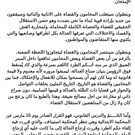
الإمتحان.
وبتطوان سيتغلب المحامون والقضاة على الانانية والذاتية وسيقفون
من جديد بإرادة قوية لبناء ما نحن بصدده وهو حصن الاستقلال
الحقيقي للقضاء والحصانة الكاملة للمحاماة، ولمحاربة الغش
والفساد والاختلالات التي تعرفها العدالة بكل اطرافها وصانعيها والتي
يكتوي منها المتقاضون والمواطنون.
وبتطوان سينتصر المحامون والقضاة ليتجاوزوا اللحظة الصعبة،
بالرغم من أن بعض القضاة وبعض المحامين تدافعوا داخل الممر
الضيق الذي مر منه حُـــكم الطرد كاللغم بسرعة والذي كاد يُسقط
فوق الرؤوس بنيان صناع العدالة، ليمنعوا مروره لأنه معدوم ولا قيمة
قانونية له وما كان لهم أن يسمحوا بمكان للانفعال والإحتكاك، فما بين
المحامين والقضاة هو التاريخ، التاريخ المليئ بحلقات التواصل
والحوار في قضايا ذات الصِّلة بالعدالة و قيمها السامية، دون صراع
ذاتي او مقارعة من اجل مصالح ضيقة، وهذا بالطبع ما كان يزعج من
كان ولا زال من المناهضين لاستقلال القضاء.
وأما الخَــــنمُ والدرس القانوني، فهو القرار الصادر يوم 15 مارس عن
المحكمة الابتدائية وهي تنظر كمحكمة استيناف، والذي قررت فيه
إلغاء حكم الطرد وقررت إرجاع الحالة إلى ما كانت عليه أي إرجاع
الملف للمحكمة لمتابعة البث في القضية بحضور المحامي المعني،