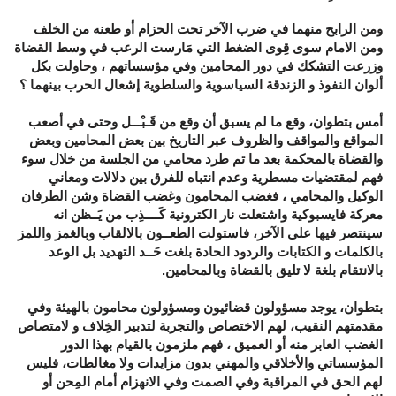
ومن الرابح منهما في ضرب الآخر تحت الحزام أو طعنه من الخلف
ومن الامام سوى قِوى الضغط التي مَارست الرعب في وسط القضاة
وزرعت التشكك في دور المحامين وفي مؤسساتهم ، وحاولت بكل
ألوان النفوذ و الزندقة السياسوية والسلطوية إشعال الحرب بينهما ؟
أمس بتطوان، وقع ما لم يسبق أن وقع من قَـبْـــل وحتى في أصعب
المواقع والمواقف والظروف عبر التاريخ بين بعض المحامين وبعض
والقضاة بالمحكمة بعد ما تم طرد محامي من الجلسة من خلال سوء
فهم لمقتضيات مسطرية وعدم انتباه للفرق بين دلالات ومعاني
الوكيل والمحامي ، فغضب المحامون وغضب القضاة وشن الطرفان
معركة فايسبوكية واشتعلت نار الكترونية كَــــذِب من يَــظن انه
سينتصر فيها على الآخر، فاستولت الطعــون بالالقاب وبالغمز واللمز
بالكلمات و الكتابات والردود الحادة بلغت حَــد التهديد بل الوعد
بالانتقام بلغة لا تليق بالقضاة وبالمحامين.
بتطوان، يوجد مسؤولون قضائيون ومسؤولون محامون بالهيئة وفي
مقدمتهم النقيب، لهم الاختصاص والتجربة لتدبير الخِلاف و لامتصاص
الغضب العابر منه أو العميق ، فهم ملزمون بالقيام بهذا الدور
المؤسساتي والأخلاقي والمهني بدون مزايدات ولا مغالطات، فليس
لهم الحق في المراقبة وفي الصمت وفي الانهزام أمام المِحن أو