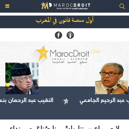
أول منصة قانون في المغرب
لا صِــراع بيــننا ولسْــــنا صُناعَــه .. نداء