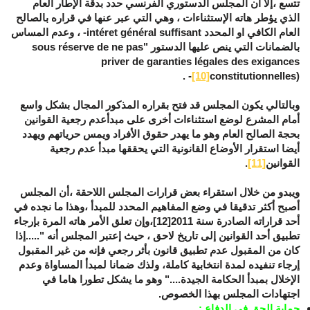
تتسع ،إلا أن المجلس الدستوري الفرنسي حدد بدقة الإطار العام
الذي يؤطر هاته الإستثناءات ، وهي التي عبر عنها في قراره بالصالح
العام الكافي او المحدد
intéret général suffisant
- ، وعدم المساس
بالضمانات التي ينص عليها الدستور "
sous réserve de ne pas
priver de garanties légales des exigances
- .
[10]
constitutionnelles)
وبالتالي يكون المجلس قد فتح بقراره المذكور المجال بشكل واسع
أمام المشرع لوضع استثناءات أخرى على مبدأعدم رجعية القوانين
بحجة الصالح العام وهو ما يهدر حقوق الأفراد ويمس حرياتهم ويهدد
أيضا استقرار الأوضاع القانونية التي يحققها مبدأ عدم رجعية
القوانين
[11]
.
ويبدو من خلال استقراء بعض قرارات المجلس اللاحقة ،أن المجلس
أصبح أكثر تدقيقا في وضع المفاهيم المحدد للمبدأ ،وهذا ما نجده في
أحد قراراته الصادرة سنة 2011
[12]
،وإن تعلق الأمر هاته المرة بإرجاء
تطبيق أحد القوانين إلى تاريخ لاحق ، حيث إعتبر المجلس أنه ".....إذا
كان من المقبول عدم تطبيق قانون بأثر رجعي فإنه من غير المقبول
إرجاء تنفيده لمدة انتخابية كاملة، ولذك ضمانا لمبدأ المساواة وعدم
الإخلال بمبدأ الحكامة الجيدة...." وهو ما يشكل تطورا هاما في
اجتهادات المجلس بهذا الخصوص.
حماية الحق في الدفاع
: