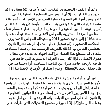
رغم أن القضاء الدستوري المغربي عمر لأزيد من 52 سنة ، وراكم
العديد من القرارات ، إلا أن النبش في المنظومة الحقوقية التي
خلفها يعتبر أمرا بالغ الصعوبة ، نظرا للعديد من الإعتبارات ، أهما قلة
وشح القرارات التي خلفها في هذا الجانب ، وأيضا لأن هذا القضاء لم
يكن يستوعب الدور الحقوقي الذي عليه القيام به ، فطيلة مسار عمله
، بدءا من الغرفة الدستورية بالمجلس الأعلى سنة 1962(بدأت عملها
سنة 1964 ) إلى حدود دستور 2011 واستبداله للمجلس الدستوري
بالمحكمة الدستورية (لم تستهل عملها بعد ، إذ لم يتم نشر القانون
التنظيمي الخاص بها 66.13 بالجريدة الرسمية بعد أن تمت المصادقة
عليه ) ، لم يستطع هذا القضاء مراكمة اجتهادات عديدة في مجال
حقوق الإنسان ، فإذا كان إنشاء الغرفة الدستورية التي جاءت في
ظرفية تاريخية خاصة سواء من الناحية السياسية أو الإجتماعية في
ظل حداثة العهد بالإستقلال وعدم استقرار الأوضاع الإجتماعية
[1]
.
غير أن ما أراده المشرع خلال هاته المرحلة التي تميزت بفتوة
الأجهزة السياسية الكبرى بالبلاد هو محاولة ضبط التوازنات السياسية
، خاصة داخل البرلمان يعيش حالة "مراهقة" كما وصفه بعض الفقه
[2]
، وهذا الأمر يبرز اكثر من خلال إسناد مراقبة القوانين التنظيمية
والقانون الداخلي لمجلس النواب لهاته الغرفة وذلك من اجل ضبط
وعقلنة البرلمان
[3]
، إلا انه ورغم مجموع التعديلات التي طرأت على