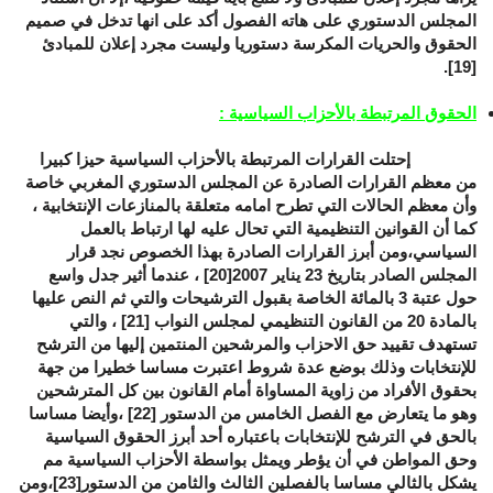
المجلس الدستوري على هاته الفصول أكد على انها تدخل في صميم
الحقوق والحريات المكرسة دستوريا وليست مجرد إعلان للمبادئ
.
[19]
الحقوق المرتبطة بالأحزاب السياسية :
إحتلت القرارات المرتبطة بالأحزاب السياسية حيزا كبيرا
من معظم القرارات الصادرة عن المجلس الدستوري المغربي خاصة
وأن معظم الحالات التي تطرح امامه متعلقة بالمنازعات الإنتخابية ،
كما أن القوانين التنظيمية التي تحال عليه لها ارتباط بالعمل
السياسي،ومن أبرز القرارات الصادرة بهذا الخصوص نجد قرار
المجلس الصادر بتاريخ 23 يناير 2007
[20]
، عندما أثير جدل واسع
حول عتبة 3 بالمائة الخاصة بقبول الترشيحات والتي ثم النص عليها
بالمادة 20 من القانون التنظيمي لمجلس النواب
[21]
، والتي
تستهدف تقييد حق الاحزاب والمرشحين المنتمين إليها من الترشح
للإنتخابات وذلك بوضع عدة شروط اعتبرت مساسا خطيرا من جهة
بحقوق الأفراد من زاوية المساواة أمام القانون بين كل المترشحين
وهو ما يتعارض مع الفصل الخامس من الدستور
[22]
،وأيضا مساسا
بالحق في الترشح للإنتخابات باعتباره أحد أبرز الحقوق السياسية
وحق المواطن في أن يؤطر ويمثل بواسطة الأحزاب السياسية مم
يشكل بالثالي مساسا بالفصلين الثالث والثامن من الدستور
[23]
،ومن