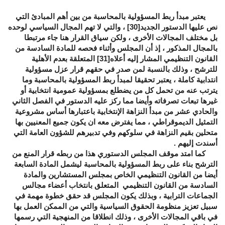
يعتبر مبدأ ربط المسؤولية بالمحاسبة من بين أهم المبادئ التي
نص عليها الدستور الجديد
[30]
، والتي لا تهم المجال السياسي لوحده
بل مختلف المجالات الأخرى ، ولكن سياق القرار هنا جاء مرتبطا
بالمجال المذكور ، إذ أن المجلس وأثناء فحصه للمادة السادسة من
القانون التنظيمي المشار إليه أعلاه
[31]
المتعلقة بعدم الأهلية
للترشح ، وذلك بالنسبة لمن صدر في حقهم قرار عزل مسؤولية
انتدابية كاملة ، يعتبر تحقيقا لمبدأ ربط المسؤولية بالمحاسبة وما
يترتب عنه من تحمل كل من يضطلع بمسؤولية عمومية انتخابية أو
غيرها تبعات تصرفاته وأيضا مما ركز عليه الدستور في الفصل الثاني
والحادي عشر من مبدأ النزاهة الإنتخابية باعتبارها أساس مشروعية
التمثيل الديموقراطي ، مما يفترض معه ان يكون جميع المعنيين بها
متحلين بقيم النزاهة في سلوكهم وفي تدبيرهم للشؤون العامة التي
أسندت إليهم .
كما امتد موقف المجلس الدستوري هذا من ربطه قرار المنع من
الترشح بناء على ربط المسؤولية بالمحاسبة ليشمل المادة السابعة
أيضا من القانون التنظيمي الخاص بمجلس المستشارين والمادة
السادسة من القانون التنظيمي المتعلق بانتخاب أعضاء مجالس
الجماعات الترابية ، وبذلك يكون المجلس قد حقق خطوة مهمة في
سبيل تعزيز منظومة الحقوق السياسية والتي من الممكن العمل بها
في باقي المجالات الأخرى ، وذلك انطلاقا من المنهجية التي رسمها