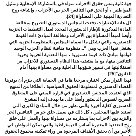
جهة ثانية يمس حقوق الاحزاب سواء في بالمشاركة الإنتخابية وتمثيل
المواطنين ، أو الحق في التنافس الحر بين الأحزاب ، وإشاعة روح
التعددية المبنية على المساواة
[24]
.
كل هاته الإعتبارات دفعت المجلس الدستوري للتصريح بمخالفة
المادة المذكورة للإطار الدستوري المحدد لعمل التنظيمات الحزبية
وأيضا لمبدأ المساواة بين الأحزاب ومخالفة المبادئ ذات القيمة
الدستورية والتي تشكل ما اسماه المجلس بالمنظومة الحزبية التي
يشتغل فيها الحزب وهي "...منظومة منافية لنظام الحزب الوحيد
قوامها مبادئ ذات قيمة دستورية ، منها التعددية الحزبية وحرية
التنافس بينها، مع ما يقتضيه هذا النظام الدستوري للاحزاب من
استقلاليتها في تسيير شؤونها الداخلية ومن مساواة بينها أمام
القانون"
[25]
.
فهذا القرار يمكن اعتباره مرجعا هاما في الحماية التي يلزم أن يوفرها
القضاء الدستوري لمنظومة الحقوق السياسية ، انطلاقا من المنهج
الذي اعتمده المجلس الدستوري في قراره المبني على المنطوق
الصريح لنصوص الدستور وأيضا على ما يهدف إليه المشرع
الدستوري كغاية أخيرة والتي تظهر من خلال المبادئ الكبرى التي
استند عليها المجلس ، كل ذلك في سبيل خلق جو من التنافس الحر
والنزيه بين الاحزاب بما يستلزمه من مساواة بينها والعمل على خلق
روح التعددية المعتبرة أساس الديمقراطية والتي تمكن المواطن في
الأخير من أن يحقق الأهداف المرجوة من وراء تمكينه مجموع الحقوق