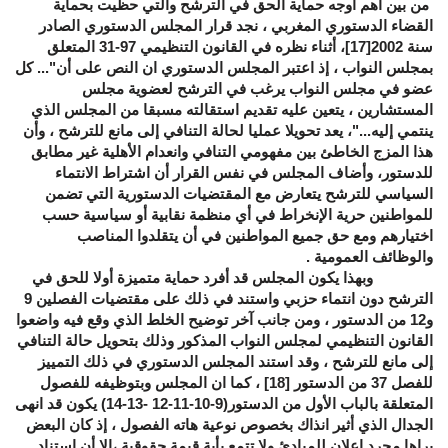
من بين أهم اوجه حماية الحق في الترشح والتي حظيت بحماية
القضاء الدستوري المغربي ، نجد قرار المجلس الدستوري الصادر
سنة 2002
[17]
، أثناء نظره في القانون التنظيمي 97-31 المتعلق
بمجلس النواب ، إذ اعتبر المجلس الدستوري ان النص على أن"... كل
عضو في مجلس النواب يرغب في الترشح لعضوية مجلس
المستشارين ، يتعين عليه تقديم استقالته مسبقا من المجلس الذي
ينتمي إليه..."، يعد تحويلا عمليا لحالة التنافي إلى مانع للترشح ، وأن
هذا المزج الخاطئ بين مفهومي التنافي وانعدام الأهلية غير مطابق
للدستور، وأضاف المجلس في نفس القرار أن اشتراط الانتماء
السياسي للترشح يتعارض مع المقتضيات الدستورية التي تضمن
للمواطنين حرية الإنخراط في أي منظمة نقابية أو سياسية حسب
اختيارهم ومع حق جميع المواطنين في أن يتقلدوا المناصب
والوظائف العمومية .
وبهذا يكون المجلس قد أفرد حماية متميزة أولا للحق في
الترشح دون انتماء حزبي واستند في ذلك على مقتضيات الفصلين 9
و12 من الدستور ، ومن جانب آخر توضيح الخلط الذي وقع فيه واضعوا
القانون التنظيمي لمجلس النواب المذكور وذلك بتحويل حالة التنافي
إلى مانع للترشح ، وقد استند المجلس الدستوري في ذلك التمييز
للفصل 37 من الدستور
[18]
، كما ان المجلس وبتوظيفه للفصول
المتعلقة بالباب الأول من الدستور(9-10-11-12 -13-14) يكون قد انهى
الجدال الذي أثير انذاك بخصوص نوعية هاته الفصول ، إذ كان البعض
يراها مجرد إعلان للمبادئ ولا تتمع بأية قيمة حقوقية ،إلا أن استناد