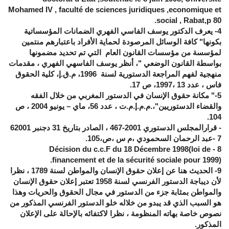
Mohamed IV , faculté de sciences juridiques ,economique et
social , Rabat,p 80.
4
- يعرف الدكتور يوسف الفاسي الفهري الضمانات المؤسساتية
بكونها" كافة الوسائل المرصودة لحماية الأفراد باعتبارهم منتمين
لمؤسسة من مؤسسات القانون العام التي تم تحديد مضمونها
بواسطة القانون الوضعي "، أنظر يوسف الفاسهي الفهري ، مقدمات
منهجية لفهم المراجعة الدستورية لسنة 1996، م.ق.إ، كلية الحقوق
فاس ، عدد 13 ،1997، ص 17.
5
-" مكانة حقوق الإنسان في الدستور المغربي من خلال الفقه
والقضاء الدستوريين"،.م.م.إ.م.ت ، عدد 56، ماي – يونيو 2004 ، ص
104.
- قرارالمجلس الدستوري 2001-467 ، الصادر بتاريخ 31 دجنبر 2001
6
7
-عبد الرحمان السحمودي ،م س ،ص،105.
Décision du c.c.F du 18 Décembre 1998(loi de
-
8
financement et de la sécurité sociale pour 1999).
9
- الحديث هنا عن إعلان حقوق الإنسان والمواطن لسنة 1789 ، نظرا
لأن ديباجة الدستور الفرنسي لسنة 1958 تعتبر إعلان حقوق الإنسان
والمواطن بمثابة جزء من الدستور في مجال الحقوق والحريات وهذا
هو السبب الذي قد يبدو من خلاله خلو الدستور الفرنسي المذكور من
نصوص خاصة بهاته المنظومة ، نظرا لاكتفائه بالإحالة على الإعلان
المذكور.