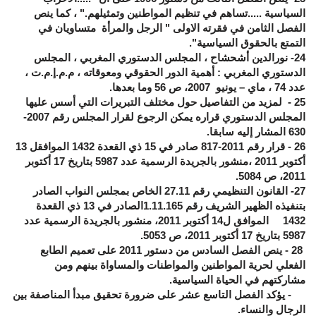
السياسية .....تساهم في تنظيم المواطنين وتمثيلهم." ، كما ينص
الفصل الثامن في فقرته الاولى " الرجل والمرأة متساويان في
التمتع بالحقوق السياسية".
24
- نورالدين أشحشاح ، المجلس الدستوري المغربي ، المجلس
الدستوري المغربي : أهمية الدور الحقوقي ومعوقاته ، م.م.إ.م.ت ،
عدد 74 ، ماي – يونيو 2007، ص 56 وما بعدها.
25
- لمزيد من التفاصيل حول مختلف التبريرات التي أسس عليها
المجلس الدستوري قراره يمكن الرجوع لقرار المجلس رقم 2007-
630 المشار إليه سابقا.
26
- قرار رقم 2011-817 صادر في 15 ذي القعدة 1432 الموافقل 13
أكتوبر 2011 ،منشور بالجريدة الرسمية عدد 5987 بتاريخ 17 أكتوبر
2011، ص 5084.
27
- القانون التنظيمي رقم 27.11 الخاص بمجلس النواب الصادر
بتنفيذه الظهير الشريف رقم 1.11.165الصادر في 13 ذي القعدة
1432 الموافق ل14 أكتوبر 2011، منشور بالجريدة الرسمية عدد
5987 بتاريخ 17 أكتوبر 2011، ص 5053.
28
- ينص الفصل السادس من دستور 2011 على تعميم الطابع
الفعلي لحرية المواطنين والمواطنات والمساواة بينهم ومن
مشاركتهم في الحياة السياسية.
- يؤكد الفصل التاسع عشر على ضرورة تحقيق مبدأ المناصفة بين
الرجال والنساء.