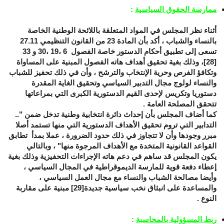
ممارسة الحقوق السياسية
:
أثناء نظر المجلس في المواد المتعلقة باللائحة الوطنية الخاصة
بالنساء والشباب ، أكد بأن المادة 23 من القانون التنظيمي 27.11
تسعى إلى تطبيق أحكام الدستور خاصة الفصول 6 ،19 ،30 و 33
[28]
، وذلك بغية تحقيق أهداف هاته الفصول المبنية على المساواة
وتكافؤ الفرص وحرية الإنتخاب والترشح ، وأن في ذلك تحفيز للشباب
والنساء لولوج مجال التدبير السياسي وتحقيق الغاية المقدرة
دستوريا وتكريس لإحدى القيم الدستورية الكبرى التي بمراعاتها
تتحقق المصلحة العامة .
كما أضاف المجلس بأن إحداث دائرة انتخابية وطنية تدخل ضمن "..
التدابير التي تروم تحقيق الأهداف الدستورية التي منها تستمد أصلا
مبرر وجودها وأن لا تتجاوز في ذلك حدود الضرورة ، عملا بمدأ تطابق
القواعد القانونية المتخدة مع الأهداف المرجوة منها" ، وبالتالي
يكون المجلس قد ساهم في دعم هاته الإجراءات التحفيزية وذلك بغية
إعطاء دفعة قوية للمارسة الديموقراطية في المجال السياسي ،
وأيضا مصالحة الشباب والنساء مع مجال العمل السياسي ،
والمساعدة على انبثاق نخب سياسية جديدة
[29]
مبنية على مقاربة
النوع .
ربط المسؤولية بالمحاسبة
: