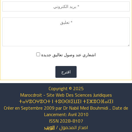
اشعاري عند وصول تعاليق جديدة
اقترح
Copyright © 2025
Marocdroit - Site Web Des Sciences Juridiques
ⵜⴰⵖⴻⵔⵖⴻⵔⵜ ⵏ ⵜⵓⵙⵙⵏⵉⵡⵉⵏ ⵜⵉⵣⴻⵔⴼⴰⵏⵉⵏ
Créer en Septembre 2009 par Dr Nabil Med Bouhmidi .. Date de
Lancement: Avril 2010
ISSN 2028-8107
اصدار
المحمول
/
الويب