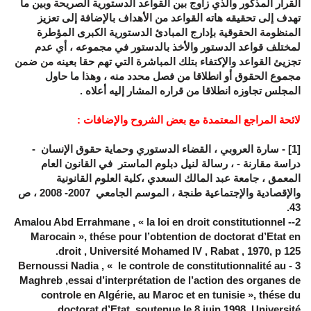
القرار المذكور والذي زاوج بين القواعد الدستورية الصريحة وبين ما
تهدف إلى تحقيقه هاته القواعد من الأهداف بالإضافة إلى تعزيز
المنظومة الحقوقية بإدارج المبادئ الدستورية الكبرى المؤطرة
لمختلف قواعد الدستور والأخذ بالدستور في مجموعه ، أي عدم
تجزيئ القواعد والإكتفاء بتلك المباشرة التي تهم حقا بعينه من ضمن
مجموع الحقوق أو انطلاقا من فصل محدد منه ، وهذا ما حاول
المجلس تجاوزه انطلاقا من قراره المشار إليه أعلاه .
لائحة المراجع المعتمدة مع بعض الشروح والإضافات :
[1]
- سارة العروبي ، القضاء الدستوري وحماية حقوق الإنسان -
دراسة مقارنة - ، رسالة لنيل دبلوم الماستر في القانون العام
المعمق ، جامعة عبد المالك السعدي ،كلية العلوم القانونية
والإقصادية والإجتماعية طنجة ، الموسم الجامعي 2007- 2008 ، ص
43.
- Amalou Abd Errahmane , « la loi en droit constitutionnel
-
2
Marocain », thése pour l’obtention de doctorat d’Etat en
droit , Université Mohamed IV , Rabat , 1970, p 125.
3 - Bernoussi Nadia , « le controle de constitutionnalité au
Maghreb ,essai d’interprétation de l’action des organes de
controle en Algérie, au Maroc et en tunisie », thése du
doctorat d’Etat ,soutenue le 8 juin 1998, Université