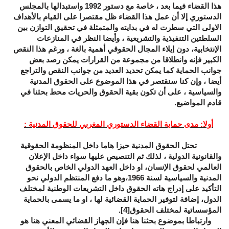
هذا القضاء فيما بعد ، خاصة مع دستور 1992 واستبدالها بالمجلس
الدستوري إلا أن عمل هذا القضاء ظل مقتصرا على القيام بالأهداف
الاولى التي سطرت له في بدايته والمتمثلة في تحقيق التوازن بين
السلطتين التنفيذية والتشريعية ، وأيضا النظر في المنازعات
الإنتخابية، دون إيلاء المجال الحقوقي أهمية بالغة ، ورغم هذا النقص
الكبير فإنه وانطلاقا من مجموعة من القرارات يمكن رصد بعض
جوانب الحماية كما يمكن تحديد العديد من جوانب النقص والتراجع
أيضا ، وإن كنا سنقتصر في هذا الموضوع على الحقوق المدنية
والسياسية ، على أن تكون بقية الحقوق والحريات محط بحثنا في
قادم المواضيع.
أولا: مدى حماية القضاء الدستوري المغربي للحقوق المدنية :
تحتل الحقوق المدنية حيزا هاما داخل المنظومة الحقوقية
والقانونية الدولية ، لذلك ثم التنصيص عليها سواء داخل الإعلان
العالمي لحقوق الإنسان، او داخل العهد الدولي الخاص بالحقوق
المدنية والسياسية لسنة 1966،وهو ما دفع المنتظم الدولي نحو
التأكيد على إدراج هاته الحقوق داخل التشريعات الوطنية لمختلف
الدول، إضافة لتوفير الحماية القضائية لها ، او ما يسمى بالحماية
المؤسساتية لمختلف الحقوق
[4]
.
وارتباطا بموضوع بحثنا هنا فإن الجهاز القضائي المعني هنا هو