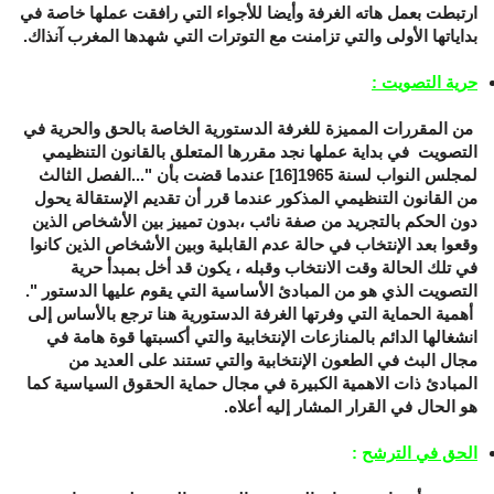
ارتبطت بعمل هاته الغرفة وأيضا للأجواء التي رافقت عملها خاصة في
بداياتها الأولى والتي تزامنت مع التوترات التي شهدها المغرب آنذاك.
حرية التصويت :
من المقررات المميزة للغرفة الدستورية الخاصة بالحق والحرية في
التصويت في بداية عملها نجد مقررها المتعلق بالقانون التنظيمي
لمجلس النواب لسنة 1965
[16]
عندما قضت بأن "...الفصل الثالث
من القانون التنظيمي المذكور عندما قرر أن تقديم الإستقالة يحول
دون الحكم بالتجريد من صفة نائب ،بدون تمييز بين الأشخاص الذين
وقعوا بعد الإنتخاب في حالة عدم القابلية وبين الأشخاص الذين كانوا
في تلك الحالة وقت الانتخاب وقبله ، يكون قد أخل بمبدأ حرية
التصويت الذي هو من المبادئ الأساسية التي يقوم عليها الدستور ".
أهمية الحماية التي وفرتها الغرفة الدستورية هنا ترجع بالأساس إلى
انشغالها الدائم بالمنازعات الإنتخابية والتي أكسبتها قوة هامة في
مجال البث في الطعون الإنتخابية والتي تستند على العديد من
المبادئ ذات الاهمية الكبيرة في مجال حماية الحقوق السياسية كما
هو الحال في القرار المشار إليه أعلاه.
الحق في الترشح
: