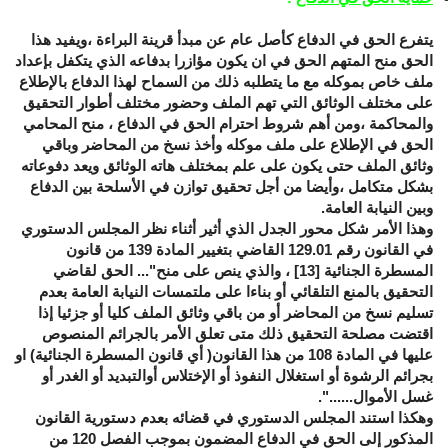
يتفرع الحق في الدفاع كأصل عام عن مبدأ قرينة البراءة ،ويفيد هذا
الحق منح المتهم الحق في ان يكون مؤازرا بدفاعه الذي يتكفل بإعداد
ملف خاص بموكله مع ما يتطلبه ذلك من السماح لهذا الدفاع بالإطلاع
على مختلف الوثائق التي تهم الملف وحضور مختلف أطوار التحقيق
والمحاكمة ،ومن أهم شروط احترام الحق في الدفاع ، منح المحامي
الحق في الإطلاع على ملف موكله وأخذ نسخ من المحاضر وباقي
وثائق الملف حتى يكون على علم بمختلف هاته الوثائق ويعد دفوعاته
بشكل متكامل ،وأيضا من أجل تحقيق توازن في الأسلحة بين الدفاع
وبين النيابة العامة.
وهذا الأمر شكل محور الجدل الذي أثير أثناء نظر المجلس الدستوري
في القانون رقم 129.01 القاضي بتغيير المادة 139 من قانون
المسطرة الجنائية
[13]
، والذي ينص على منح"... الحق لقاضي
التحقيق بالمنع التلقائي أو بناءا على ملتمسات النيابة العامة بعدم
تسليم نسخ من المحاضر أو من باقي وثائق الملف كليا أو جزئيا إذا
اقتضت مصلحة التحقيق ذلك متى تعلق الأمر بالجرائم المنصوص
عليها في المادة 108 من هذا القانون( أي قانون المسطرة الجنائية) او
بجرائم الرشوة أو استغلال النفوذ أو الإختلاس أوالتبديد أو الغدر أو
غسل الأموال......".
وهكذا استند المجلس الدستوري في قضائه بعدم دستورية القانون
المذكور إلى الحق في الدفاع المضمون بموجب الفصل 120 من