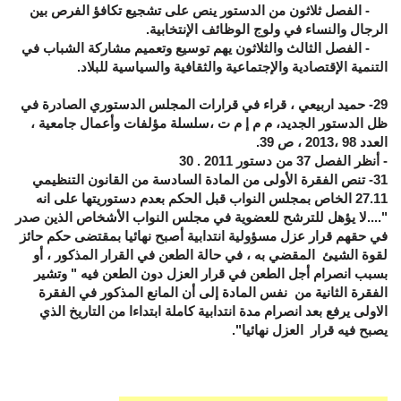
- الفصل ثلاثون من الدستور ينص على تشجيع تكافؤ الفرص بين
الرجال والنساء في ولوج الوظائف الإنتخابية.
- الفصل الثالث والثلاثون يهم توسيع وتعميم مشاركة الشباب في
التنمية الإقتصادية والإجتماعية والثقافية والسياسية للبلاد.
29
- حميد اربيعي ، قراء في قرارات المجلس الدستوري الصادرة في
ظل الدستور الجديد، م م إ م ت ،سلسلة مؤلفات وأعمال جامعية ،
العدد 98 ،2013 ، ص 39.
- أنظر الفصل 37 من دستور 2011 .
30
31
- تنص الفقرة الأولى من المادة السادسة من القانون التنظيمي
27.11 الخاص بمجلس النواب قبل الحكم بعدم دستوريتها على انه
"....لا يؤهل للترشح للعضوية في مجلس النواب الأشخاص الذين صدر
في حقهم قرار عزل مسؤولية انتدابية أصبح نهائيا بمقتضى حكم حائز
لقوة الشيئ المقضي به ، في حالة الطعن في القرار المذكور ، أو
بسبب انصرام أجل الطعن في قرار العزل دون الطعن فيه " وتشير
الفقرة الثانية من نفس المادة إلى أن المانع المذكور في الفقرة
الاولى يرفع بعد انصرام مدة انتدابية كاملة ابتداءا من التاريخ الذي
يصبح فيه قرار العزل نهائيا".