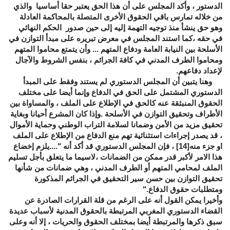
الدستور ، وأكد المجلس على أن هذا الحق يعتبر حقا أساسيا والذي
من خلاله تمارس باقي الحقوق الأخرى المتصلة بالمحاكمة العادلة
وهو حق ينشأ منذ توجيه التهمة إليه إلى حين صدور الحكم النهائي
في حقه ،كما استند المجلس في معرض تبريره على مبدأ التوازن في
الأسلحة بين النيابة العامة ودفاع المتهم ... وأن يتمتع محاموا المتهم
ومحاموا الطرف المدني في كافة الجرائم ، بنفس الشروط والآجال
لإعداد دفاعهم.
وهنا يتبين أن المجلس الدستوري لم يستند وفقط على المبدأ
الدستوري المشتمل على الحق في الدفاع وإنما أيضا على مختلف
الحقوق المنبثقة عنه كالحق في الإطلاع على الملف ، والمساواة بين
الأطراف وتحقيق التوازن في الأسلحة .وإذا كان المشرع أحيانا وبغاية
تحقيق مزيد من الأمن وضمانا لسلامة التراب الوطني وحماية الأموال
، قد يصدر إجراءات استثنائية تهم منع الدفاع من الإطلاع على الملف
او جزء منه
[14]
، فإن المجلس الدستوري قد أكد أنه "....يلزم إخضاع
هذا الامر لأكبر قدر ممكن من الضمانات ،لاسيما ما يتعلق بأجل تسليم
الملف لمحامي المتهم أو الطرف المدني ، وهي ضمانات من شأنها
تحقيق التوازن بين حسن سير التحقيق في الجرائم المذكورة
ومتطلبات حقوق الدفاع."
وأخيرا يمكن القول أنه على الرغم من قلة القرارات الصادرة عن
القضاء الدستوري المغربي المرتبطة بالحقوق المدنية لأسباب عديدة
سبق ذكرها والمرتبطة أيضا بمختلف الحقوق والحريات ، إلا أنه وعلى