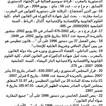
الدستورية بالمغرب : قراءة سوسيو قضائية في الإجتهاد الدستوري
االسابق ، م م إ م ت ، عدد 56 ، ماي - يونيو 2004 ، ص 122.
16
- نور الدين أشحشاح ، الرقابة على دستورية القوانين في المغرب -
دراسة مقارنة - ، بحث لنيل شهادة الدكتوراه في القانون العام ،كلية
العلوم القانونية والإقتصادية والإجتماعية أكدال ، الرباط ، السنة
الجامعية 2000/2001، ص 485.
17
- قرار م.ج.د.م ، رقم 2002-475 الصادر في 25 يونيو 2002، منشور
بالجريدة الرسمية عدد 5017 ،بتاريخ فاتح يوليوز 2002، ص 1949.
18
- ينص الفصل 37 من دستور 1996 على أن ".....قانون تنظيمي هو
من يبين أحوال التنافي وشروط القابلية للإنتخاب".
19
- يحيى الداعلي ، القضاء الدستوري ودوره في بناء دولة القانون
بالمغرب ، بحث لنيل شهادة الدكتوراه في القانون العام ، كلية العلوم
القانونية والاقتصادية والاجتماعية الدار البيضاء ، السنة الجامعية
2006- 2007 ، ص 275.
20
- قرار المجلس الدستوري رقم 2007-630 ، الصادر بتاريخ 23 يناير
2007 ،منشور بالجريدة الرسمية عدد 5498 ، بتاريخ 8 فبراير 2007.
21
-مادة معدلة للمادة 20 من القانون التنظيمي رقم 31.97 المتعلق
بمجلس النواب الصادر بتنفيذه الظهير الرشيف 185.97.01 بتاريخ 4
شتنبر 1997.
22
- ينص الفصل الخامس من دستور 1996 على أن " جميع المغاربة
سواء أمام القانون".
23
- ينص الفصل الثالث من دستور 1996 على ان ".....الأحزاب