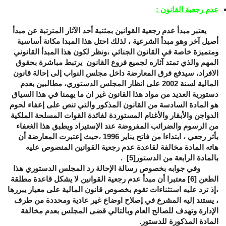
عدم رجعية القانون :
يعتبر مبدأ عدم رجعية القوانين بمثتبة أحد الآثار المترتبة عن مبدأ
أصيل آخر وهو مبدأ الشرعية ، لذلك احتل هذا المبدا مكانة أساسية
ومتميزة خاصة في القانون الجنائي ،ونظر لكون هذا المبدأ القانوني
المهم والذي تمتد آثاره لجميع فروع القانون يرتبط مباشرة بحقوق
الافراد، سيدفع فرق المعارضة داخل مجلس النواب إلى إحالة قانون
المالية لسنة 2002 على انظار المجلس الدستوري، مطالبين بعدم
دستورية العديد من مواد هذا القانون غير ان ما يهمنا في هذا السياق
هو المادة السادسة من القانون المذكور والتي تنص على إعفاء لحوم
الدواجن والأبقار والأغنام المستوردة لفائدة القوات المسلحة الملكية
من الرسوم والضرائب المفروضة عند الإستيراد ويطبق هذا الغعفاء
بأثر رجعي ، ابتداءا من فاتح يناير 1996 ،حيث إعتبرت المعارضة أن
هاته المادة مخالفة لقاعدة عدم رجعية القوانين المنصوص عليه
بالمادة الرابعة من الدستور
[5]
.
وفي جوابه بخصوص رسالة الإحالة رد المجلس الدستوري هذا
الطعن
[6]
معتبرا أن مبدأ عدم رجعية القوانين لا يشكل قاعدة مطلقة
،إذ ترد عليه استثناءات تقوم بخصوص قانون المالية على معيار يبررها
، يستند إليه المشرع في إصلاح اوضاع غير عادية ومحددة من طرف
الإدارة وتهدف للصالح العام وبالتالي قضى المجلس بعدم مخالفة
المادة المذكورة للدستور.