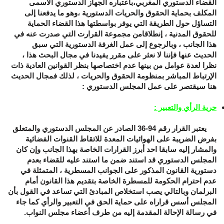
القضاء الدستوري المغربي،باعتباره الجهاز الدستوري الأسمى
المكلف بحماية الحقوق والحريات الدستورية ،وهو ما يدفعنا إلى
التساؤل حول الطريقة التي يوفر بواسطتها هذا القضاء الحماية
للحقوق المدنية ، إنطلاقامن مجموعة القرارت التي صدرت عنه في
هذا الجانب ، وبالرجوع إلى عمل الغرفة الدستورية التي سبق
الحديث عنها فإننا لا نعثر على مقرر يفيدنا في مجال البحث هذا ،
نظرا لعدة عوامل من بينها عدم اختصاصها بنظر القوانين العادية ذات
الإرتباط المباشر بمنظومة الحقوق والحريات ، لذلك فمجال الحديث
هنا سيقتصر على عمل المجلس الدستوري :
حرية الرأي والتعبير :
يعتبر القرار رقم 94-36 الصادر عن المجلس الدستوري والمتعلق
بفرض الضريبة على الهوائيات المعدة للاتقاط القنوات الفضائية
والمشار إليه سابقا احد أبرز القرارات الخاصة بهذا الجانب وإن كان
المجلس الدستوري قد استند ضمن ما استند عليه للقضاء بعدم
دستورية القانون المذكور على الجوانب المسطرية ، المتمثلة في
عدم احترام الحكومة للمسطرة الخاصة بتقديم هذا القانون أمام
البرلمان وبالتالي يصب استخلاص المبادئ التي تساعد في القول بأن
المجلس أسس قراراه على حماية الحق في التعبير والرأي كما جاء
في رسالة الإحالة المقدمة إليه من طرف أعضاء مجلس النواب.