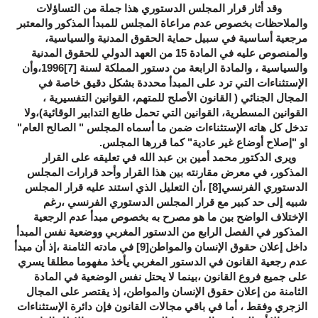
وقد أثار قرار المجلس الدستوري هذا جملة من التساؤلات
والملاحظات بخصوص عدم مراعاة المجلس للمبدأ المذكور والمعتبر
مرجعية أساسية في سبيل حماية الحقوق المدنية والسياسية،
والمنصوص عليه في المادة 15 من العهد الدولي للحقوق المدنية
والسياسية ، والمادة الرابعة من دستور المملكة لسنة
[7]
1996،وأن
الإستثناءات التي ترد على المبدأ محددة بشكل دقيق خاصة في
المجال الجنائي ( القانون الأصلح للمتهم، القوانين التفسيرية ،
القوانين المسطرية، القوانين التي تحمل طابع التدابير الوقائية)،ولا
تدخل كل هاته الإستثناءات ضمن ما أسماه المجلس " الصالح العام"
او "إصلاح أوضاع غير عادية" كما قررها المجلس.
ويرى الدكتور محمد أمين بن عبد الله في تعليقه على القرار
المذكور، في معرض مقارنته بين هذا القرار وأحد قرارات المجلس
الدستوري الفرنسي
[8]
،أن التعليل الذي استند عليه قرار المجلس
شبيه إلى حد كبير مع قرار المجلس الدستوري الفرنسي ،رغم
الإختلاف الواضح بين ما هو مصرح به بخصوص مبدأ عدم الرجعية
المذكور في الفصل الرابع من الدستور المغربي ووضعية نفس المبدأ
داخل إعلان حقوق الإنسان والمواطن
[9]
في مادته الثامنة ،إذ أن مبدأ
عدم رجعية القانون في الدستور المغربي يأخذ مفهوما مطلقا يسري
على جميع فروع القانون ،بينما لا يحتل نفس الوضعية في المادة
الثامنة من إعلان حقوق الإنسان والمواطن، إذ يقتصر على المجال
الزجري وفقط ، أما في باقي مجالات القانون فإن دائرة الإستثناءات