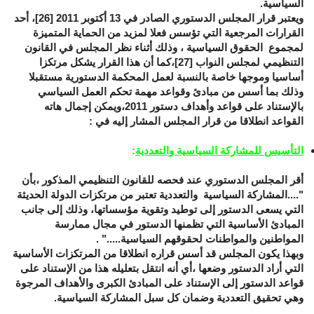
السياسية.
ويعتبر قرار المجلس الدستوري الصادر في 13 أكتوبر 2011
[26]
، أحد
القرارات المرجعية التي تؤسس فعلا لمزيد من الحماية المتميزة
لمجموع الحقوق السياسية ، وذلك أثناء نظر المجلس في القانون
التنظيمي لمجلس النواب
[27]
،كما أن هذا القرار يشكل مرتكزا
أساسيا وموجها خاصة بالنسبة لعمل المحكمة الدستورية مستقبلا
وذلك بما أسس من مبادئ وقواعد مهمة تحكم العمل السياسي
بالإستناد على قواعد وأهداف دستور 2011،ويمكن إجمال هاته
القواعد انطلاقا من قرار المجلس المشار إليه في :
التأسيس للمشاركة السياسية والتعددية
:
أقر المجلس الدستوري عند فحصه للقانون التنظيمي المذكور ،بأن
"....المشاركة السياسية والتعددية تعتبر من مرتكزات الدولة الحديثة
التي يسعى الدستور إلى توطيد وتقوية مؤسساتها، وذلك إلى جانب
المبادئ الأساسية التي تظمنها الدستور في مجال ممارسة
المواطنين والمواطنات لحقوقهم السياسية....." .
وبهذا يكون المجلس قد أسس قراره انطلاقا من المرتكزات الأساسية
التي أراد الدستور وضعها ،أي أنه انتقل بتعليله هذا من الإستناد على
قواعد الدستور إلى الإستناد على المبادئ الكبرى والأهداف المرجوة
وهي تحقيق التعددية وضمان كل سبل المشاركة السياسية.