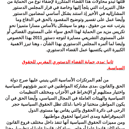
قلتها تبدو محاولات هذا القضاء المتكررة لإضفاء نوع من الحماية من
خلال التبريرات التي يلجأ إليها وخاصة في قرار المجلس الدستور
المشارإليه في الأخير إذ استند بشكل أساسي لمضامين الدستور
وأيضا عمل على تفسير وتوضيح المقصود بالحق في الدفاع وما
يترتب عنه من حقوق ، وهو ما سيشكل بالأساس مسارا متميزا نحو
تكريس مزيد من الحماية لهذا الحق سواء على المستوى القضائي أو
على المستوى التشريعي مسايرة لتوجه دستور 2011 بهذا الخصوص
وايضا لما أثمره المجلس الدستوري بهذا الشأن ، وهنا تبرز الاهمية
الكبيرة التي يكتسيها عمل القضاء الدستوري.
ثانيا :مدى حماية القضاء الدستوري المغربي للحقوق
السياسية.
من أهم المرتكزات الأساسية التي ينبني عليها صرح دولة
الحق والقانون ،مدى مشاركة المواطنين في تدبير شؤونهم السياسية
واختيار ممثليهم أو الإنخراط في الأحزاب ومختلف التنظيمات
السياسية والهيئات العاملة في المجال السياسي، وأيضا الحق في أن
يكون المواطن منختبا او ناخبا ،لذلك تظل الحقوق السياسية حجر
الرحى فى دائرة الحقوق والتي يقاس بها مستوى الدول
الديموقراطية ومدى احترامها لحقوق مواطنيها.
ومن مميزات الحقوق السياسية أنها تنفذ داخل مختلف فروع القانون
سواء اكان قانونا عاما أو خاص ،ساء كان قانونا عاديا او تنظيميا، وهذا