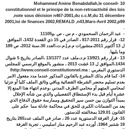
Mohammed Amine Benabdallah,le conseil
-
10
constitutionnel et le principe de la non-retroactivité des lois
,note sous décision n467-2001,du c.c.M,du 31 décembre
2001,loi de finances 2002,REMALD ,n43,Mars-Avril 2002,p99
.
- عبد الرحمان السحمودي ، م س ، ص ،و105
11
12
- قرار رقم 2011-817 ، الصادر في 15 ذي القعدة 1432، الموافق
ل 13 أكتوبر 2011،منشورات م.م.إ.م.ت،العدد 30،سنة 2012، ص 189
وما يليها.
13
- قرار رقم 13/921 م.د،ملف عدد 13/1377 ،الصادر بتاريخ 5 شوال
1434،الموافق ل 13 غشت 2013 ، منشور بالموقع الرسمي للمجلس
الدستوري المغربي :
http://www.conseil-constitutionnel.ma
/
14
- كما قام بذلك المشرع بالقانون المذكور عندما مدد مفعول الامر
بعدم تسليم محضر الشرطة القضائية وباقي وثائق الملف كليا أو جزئيا
لمحامي المتهم أو محامي الطرف المدني ،وعدم انتهاء هذا المنع إلا
عشرة أيام قبل بدء الإستنطاق التفصيلي والذي من شأنه الإخلال
بمبدأ التوازن بين حسن سير التحقيق وممارسة حقوق الدفاع الذي
يعد من الضمانات الكبرى للحق في محاكمة عادلة مما حكم على
القانون 129.01 بمخالفته للدستور.
15
- قرار الغرفة الدستورية عدد 26 ، صادر في الملف عدد265 بتاريخ
19 شتنبر 1964، أورده عبد الرحيم منار اسليمي ، تجربة الغرفة