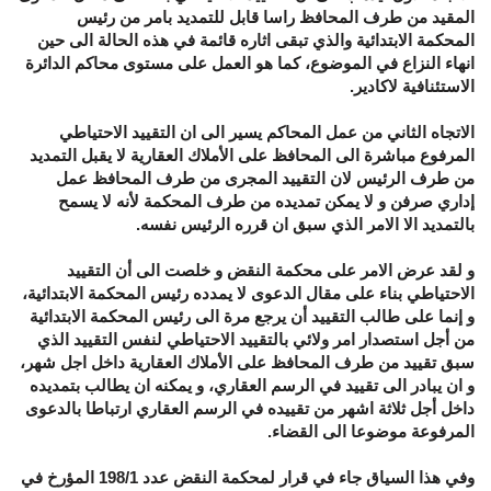
المقيد من طرف المحافظ راسا قابل للتمديد بامر من رئيس
المحكمة الابتدائية والذي تبقى اثاره قائمة في هذه الحالة الى حين
انهاء النزاع في الموضوع، كما هو العمل على مستوى محاكم الدائرة
الاستئنافية لاكادير.
الاتجاه الثاني من عمل المحاكم يسير الى ان التقييد الاحتياطي
المرفوع مباشرة الى المحافظ على الأملاك العقارية لا يقبل التمديد
من طرف الرئيس لان التقييد المجرى من طرف المحافظ عمل
إداري صرفن و لا يمكن تمديده من طرف المحكمة لأنه لا يسمح
بالتمديد الا الامر الذي سبق ان قرره الرئيس نفسه.
و لقد عرض الامر على محكمة النقض و خلصت الى أن التقييد
الاحتياطي بناء على مقال الدعوى لا يمدده رئيس المحكمة الابتدائية،
و إنما على طالب التقييد أن يرجع مرة الى رئيس المحكمة الابتدائية
من أجل استصدار امر ولائي بالتقييد الاحتياطي لنفس التقييد الذي
سبق تقييد من طرف المحافظ على الأملاك العقارية داخل اجل شهر،
و ان يبادر الى تقييد في الرسم العقاري، و يمكنه ان يطالب بتمديده
داخل أجل ثلاثة اشهر من تقييده في الرسم العقاري ارتباطا بالدعوى
المرفوعة موضوعا الى القضاء.
وفي هذا السياق جاء في قرار لمحكمة النقض عدد 198/1 المؤرخ في