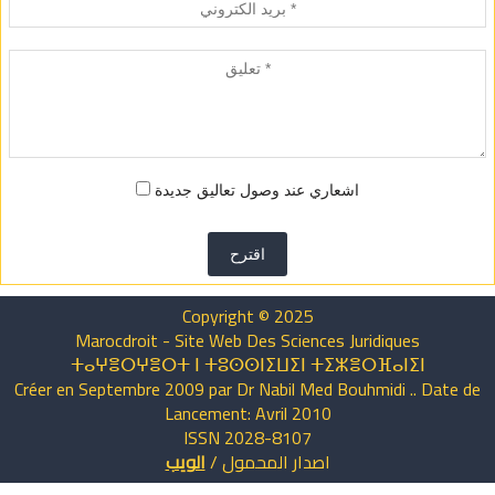
اشعاري عند وصول تعاليق جديدة
اقترح
Copyright © 2025
Marocdroit - Site Web Des Sciences Juridiques
ⵜⴰⵖⴻⵔⵖⴻⵔⵜ ⵏ ⵜⵓⵙⵙⵏⵉⵡⵉⵏ ⵜⵉⵣⴻⵔⴼⴰⵏⵉⵏ
Créer en Septembre 2009 par Dr Nabil Med Bouhmidi .. Date de
Lancement: Avril 2010
ISSN 2028-8107
اصدار
المحمول
/
الويب