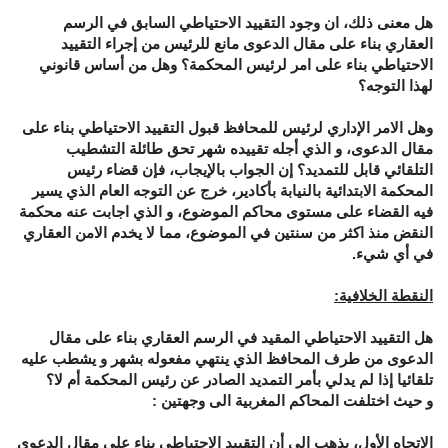
هل معنى ذلك، ان وجود التقييد الاحتياطي السابق في الرسم
العقاري بناء على مقال الدعوى مانع للرئيس من إجراء التقييد
الاحتياطي بناء على امر لرئيس المحكمة؟ وهل من أساس قانوني
لهذا التوجه؟
وهل الامر الإداري لرئيس للمحافظ قبول التقييد الاحتياطي بناء على
مقال الدعوى، و الذي أجله تقييده شهر تحق طائلة التشطيب
التلقائي قابل للتمديد؟ إن الجواب بالإيجاب، فإن قضاء رئيس
المحكمة الابتدائية بالنيابة بأكادير، خرج عن التوجه العام الذي يسير
فيه القضاء على مستوى محاكم الموضوع، و الذي اجابت عنه محكمة
النقض منذ اكثر من سنتين في الموضوع، مما لا يخدم الامن العقاري
في أي شيء.
النقطة الخلافية:
هل التقييد الاحتياطي المقيد في الرسم العقاري بناء على مقال
الدعوى من طرف المحافظ الذي ينتهي مفعوله بشهر و يشطب عليه
تلقائيا إذا لم يدلي بأمر التمديد الصادر عن رئيس المحكمة أم لا؟
و حيث اختلفت المحاكم المغربية الى وجهتين :
الاتجاه الأول، يذهب الى أن التقييد الاحتياطي بناء على مقال الدعوى