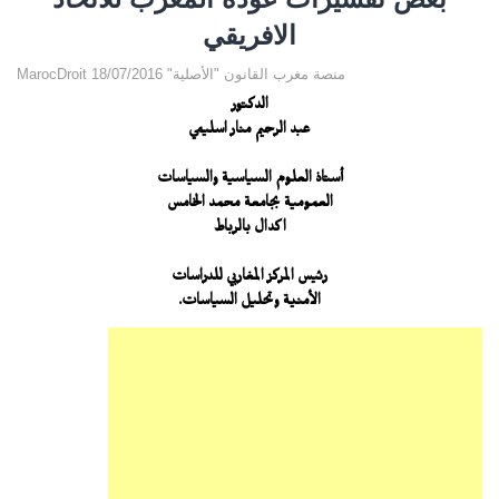
الافريقي
MarocDroit منصة مغرب القانون "الأصلية" 18/07/2016
الدكتور
عبد الرحيم منار اسليمي
أستاذ العلوم السياسية والسياسات
العمومية بجامعة محمد الخامس
اكدال بالرباط
رئيس المركز المغاربي للدراسات
الأمنية وتحليل السياسات.