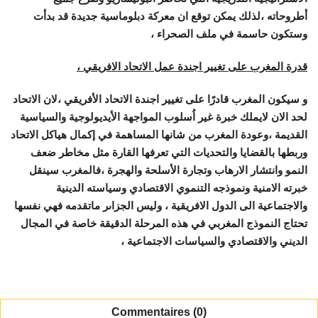
أطروحاته ،لذلك يمكن توقع ان معركة دبلوماسية جديدة قد بدأت
وستكون حاسمة في ملف الصحراء ،
قدرة المغرب على تغيير اجندة عمل الاتحاد الافريقي ،
و سيكون المغرب قادرًا على تغيير اجندة الاتحاد الأفريقي ،لان الاتحاد
لحد الان لايملك خبرة غير اُسلوب المواجهة الأيديولوجية والسياسية
القديمة ،وعودة المغرب من شانها المساهمة في إكمال هياكل الاتحاد
وربطها بالقضايا والتحديات التي تعرفها القارة مثل مخاطر ضعف
النمو وانتشار الارهاب وتجارة الأسلحة والهجرة ،فالمغرب سينقل
خبرته الامنية ونموذجه التنموي الاقتصادي وسياسته الدينية
والاجتماعية الى الدول الافريقية ، وليس الجزاىر ماتقدمه فهي نفسها
تحتاج النموذج المغربي في هذه المرحلة الدقيقة خاصة في المجال
الديني والاقتصادي والسياسات الاجتماعية ،
Commentaires (0)