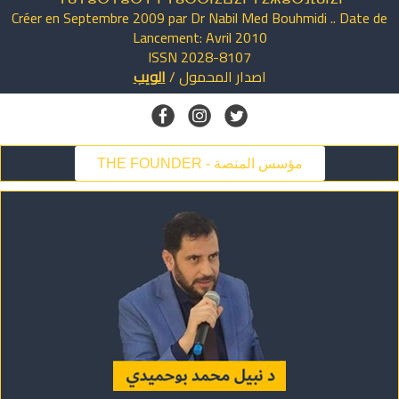
Créer en Septembre 2009 par Dr Nabil Med Bouhmidi .. Date de
Lancement: Avril 2010
ISSN 2028-8107
اصدار
المحمول
/
الويب
THE FOUNDER - مؤسس المنصة