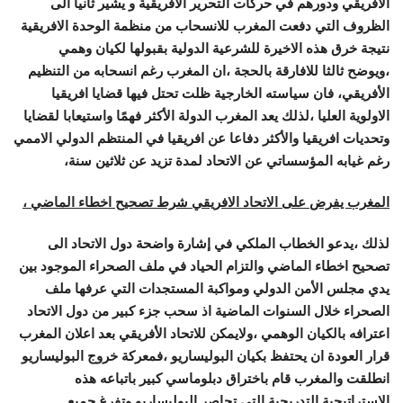
الأفريقي ودورهم في حركات التحرير الافريقية و يشير ثانيا الى
الظروف التي دفعت المغرب للانسحاب من منظمة الوحدة الافريقية
نتيجة خرق هذه الاخيرة للشرعية الدولية بقبولها لكيان وهمي
،ويوضح ثالثا للافارقة بالحجة ،ان المغرب رغم انسحابه من التنظيم
الأفريقي، فان سياسته الخارجية ظلت تحتل فيها قضايا افريقيا
الاولوية العليا ،لذلك يعد المغرب الدولة الأكثر فهمًا واستيعابا لقضايا
وتحديات افريقيا والأكثر دفاعا عن افريقيا في المنتظم الدولي الاممي
رغم غيابه المؤسساتي عن الاتحاد لمدة تزيد عن ثلاثين سنة،
المغرب يفرض على الاتحاد الافريقي شرط تصحيح اخطاء الماضي ،
لذلك ،يدعو الخطاب الملكي في إشارة واضحة دول الاتحاد الى
تصحيح اخطاء الماضي والتزام الحياد في ملف الصحراء الموجود بين
يدي مجلس الأمن الدولي ومواكبة المستجدات التي عرفها ملف
الصحراء خلال السنوات الماضية اذ سحب جزء كبير من دول الاتحاد
اعترافه بالكيان الوهمي ،ولايمكن للاتحاد الأفريقي بعد اعلان المغرب
قرار العودة ان يحتفظ بكيان البوليساريو ،فمعركة خروج البوليساريو
انطلقت والمغرب قام باختراق دبلوماسي كبير باتباعه هذه
الاستراتيجية التدريجية التي تحاصر البوليساريو وتفرغ جميع