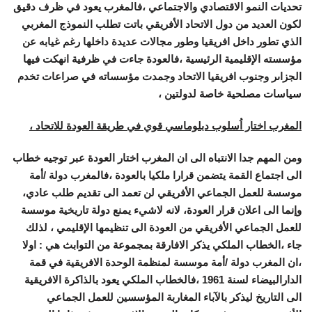
تحديات النمو الاقتصادي والاجتماعي ،فالمغرب يعود في ظرف دقيق
لكون العديد من دول الاتحاد الأفريقي باتت تطلب النموذج المغربي
الذي تطور داخل افريقيا وطور مجالات عديدة داخلها رغم غيابه عن
مؤسسته الإقليمية الرئيسية ،فالعودة جاءت في ظرفية انهكت فيها
الجزاىر وجنوب افريقيا الاتحاد وجمدت مؤسساته في صراعات تخدم
سياسات مصلحية خاصة لدولتين ،
المغرب اختار اُسلوب دبلوماسي قوي في طريقة العودة للاتحاد ،
ومن المهم جدا الانتباه الى ان المغرب اختار العودة عبر توجيه خطاب
الى اجتماع القمة يتضمن قرارا ملكيا بالعودة ،فالمغرب دولة /أمة
موسسة للعمل الجماعي الأفريقي لن تعمد الى تقديم طلب عادي،
وإنما الى اعلان قرار العودة، لانه لاشيء يمنع دولة تاريخية موسسة
للعمل الجماعي الأفريقي من العودة الى تنظيمها الإقليمي ، لذلك
جاء ،الخطاب الملكي يذكر الافارقة بمجموعة من التوابث هي : اولا
،ان المغرب دولة /أمة موسسة لمنظمة الوحدة الافريقية في قمة
الدارالبيضاء لسنة 1961 ،فالخطاب الملكي يعود بالذاكرة الافريقية
الى التاريخ ليذكر بالآباء المغاربة المؤسسين للعمل الجماعي