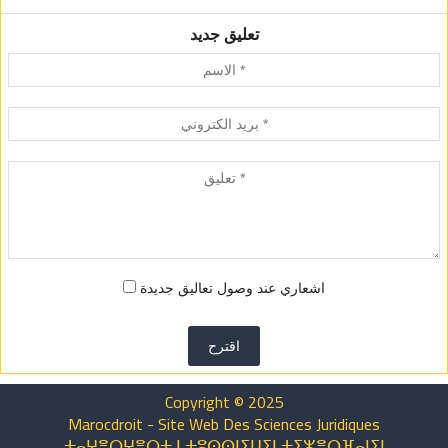
تعليق جديد
اشعاري عند وصول تعاليق جديدة
اقترح
Copyright © 2025
Marocdroit - Site Web Des Sciences Juridiques
ⵜⴰⵖⴻⵔⵖⴻⵔⵜ ⵏ ⵜⵓⵙⵙⵏⵉⵡⵉⵏ ⵜⵉⵣⴻⵔⴼⴰⵏⵉⵏ