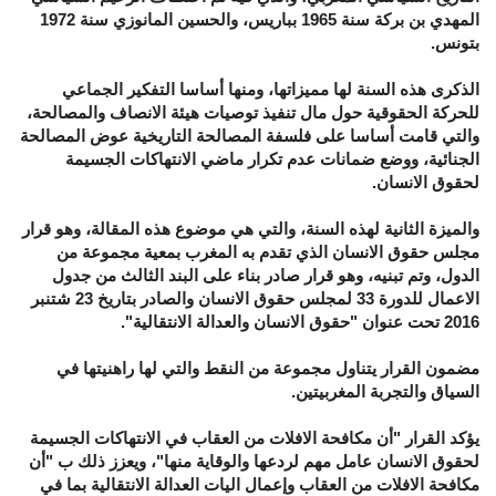
المهدي بن بركة سنة 1965 بباريس، والحسين المانوزي سنة 1972
بتونس.
الذكرى هذه السنة لها مميزاتها، ومنها أساسا التفكير الجماعي
للحركة الحقوقية حول مال تنفيذ توصيات هيئة الانصاف والمصالحة،
والتي قامت أساسا على فلسفة المصالحة التاريخية عوض المصالحة
الجنائية، ووضع ضمانات عدم تكرار ماضي الانتهاكات الجسيمة
لحقوق الانسان.
والميزة الثانية لهذه السنة، والتي هي موضوع هذه المقالة، وهو قرار
مجلس حقوق الانسان الذي تقدم به المغرب بمعية مجموعة من
الدول، وتم تبنيه، وهو قرار صادر بناء على البند الثالث من جدول
الاعمال للدورة 33 لمجلس حقوق الانسان والصادر بتاريخ 23 شتنبر
2016 تحت عنوان "حقوق الانسان والعدالة الانتقالية".
مضمون القرار يتناول مجموعة من النقط والتي لها راهنيتها في
السياق والتجربة المغربيتين.
يؤكد القرار "أن مكافحة الافلات من العقاب في الانتهاكات الجسيمة
لحقوق الانسان عامل مهم لردعها والوقاية منها"، ويعزز ذلك ب "أن
مكافحة الافلات من العقاب وإعمال اليات العدالة الانتقالية بما في