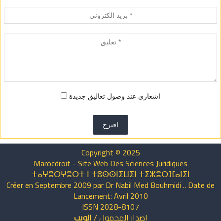
اشعاري عند وصول تعاليق جديدة
اقترح
Copyright © 2025
Marocdroit - Site Web Des Sciences Juridiques
ⵜⴰⵖⴻⵔⵖⴻⵔⵜ ⵏ ⵜⵓⵙⵙⵏⵉⵡⵉⵏ ⵜⵉⵣⴻⵔⴼⴰⵏⵉⵏ
Créer en Septembre 2009 par Dr Nabil Med Bouhmidi .. Date de
Lancement: Avril 2010
ISSN 2028-8107
اصدار
المحمول
/
الويب