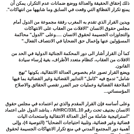
ذلك إحقاق الحقيقة والعدالة ووضع ضمانات عدم التكرار، يمكن أن
يمنع تكرار الفظائع التي وقعت في السابق وما شابهها من انتهاكات".
ويدين القرار الذي تقدم به المغرب رفقة مجموعة من الدول أمام
مجلس حقوق الانسان "الافلات من العقاب على الانتهاكات
والتجاوزات الجسيمة لحقوق الانسان .....وعلى "الدول" محاكمة
المسؤولين عنها وإعمال حق الضحايا في الانتصاف الفعال."
كما أن القرار أشار الى دور المحكمة الجنائية الدولية في الحد من
الافلات من العقاب، كنظام متعدد الأطراف، بغية إرساء سيادة
القانون.
ويضع القرار تصور عام بخصوص العدالة الانتقالية، بكونها "نهج
شامل" تدمج فيه "كامل" التدابير القضائية وغير القضائية بما فيها
الملاحقة القضائية وعمليات جبر الضرر تقصي الحقائق والاصلاح
المؤسساتي...
وعلى أساسه فإن القرار المقدم والذي تم اعتماده في مجلس حقوق
الانسان بجنيف تحت رقم
A/HRC/33/L.10
، يناشد الدول على اعتماد
"استراتيجية شاملة من أجل العدالة الانتقالية واستحداث اليات
قضائية وغير قضائية، وتلبية احتياجات الضحايا" (التوصية 4)، وإلى
أهمية دور المجتمع المدني في منع تكرار الانتهاكات الجسيمة لحقوق