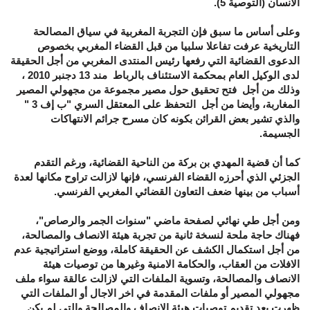
الانسان (التوصية 5).
وعلى أساس ما سبق فإن التجربة المغربية في سياق المصالحة
التاريخية عرفت تفاعلا سلبيا من قبل القضاء المغربي بخصوص
الدعوى القضائية التي رفعها رئيس المنتدى المغربي من أجل الحقيقة
لدى الوكيل العام بمحكمة الاستئناف بالرباط مند 13 دجنبر 2010 ،
وذلك من أجل فتح تحقيق حول مصير مجموعة من مجهولي المصير
المغاربة، وأيضا من أجل التحفظ على المعتقل السري "ب إف 3 "
والذي تشير بعض القرائن بكونه كان مسرح جرائم الانتهاكات
الجسيمة.
كما أن قضية المهدي بن بركة من الناحية القضائية، ورغم التقدم
الجزئي الذي أحرزه القضاء الفرنسي، فإنها لازالت تراوح مكانها لعدة
أسباب من بينها ضعف التعاون القضائي المغربي الفرنسي.
ومن أجل طي نهائي لصفحة ماضي "سنوات الجمر والرصاص"،
فهناك حاجة ملحة لنسخة ثانية من تجربة هيئة الانصاف والمصالحة،
من أجل استكمال الكشف عن الحقيقة كاملة، ووضع استراتيجية عدم
الافلات من العقاب، والحكامة الامنية وغيرها من توصيات هيئة
الانصاف والمصالحة، وتسوية الملفات التي لازالت عالقة سواء ملف
مجهولي المصير أو ملفات المقدمة في اخر الاجال أو الملفات التي
ظهرت بعد تقديم توصيات هيئة الانصاف والمصالحة والتي لم يكن