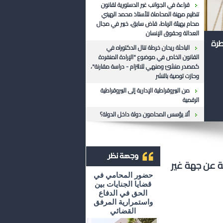
قراءة في الجوانب غير الدستورية لقانون
تنظيم مهنة المحاماة للأستاذ محمد الهيني
محام بهيئة الرباط، قاض سابق، خبير في مجال
العدالة وحقوق الإنسان
طرة
الباحثة ريحان خرطة تنال الدكتوراه في
القانون الخاص في موضوع "الإرادة المنفردة
كمصدر منشئ ومنهي للالتزام - دراسة مقارنة"،
وحازت توصية بالنشر
من البيروقراطية الإدارية إلى البيروقراطية
الرقمية
ألا يؤسس المحامون دولة داخل الدولة؟
ية عن جهة غير
أرشيف وجهة نظر
حضور المحامي في
قضايا الجنايات بين
الحق في الدفاع
واستمرارية المرفق
القضائي