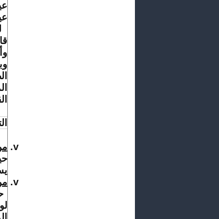
عي
عي
ل
قان
وأ
ال
ال
ال
الت
من
حي
يس
من
ح
لو
ال