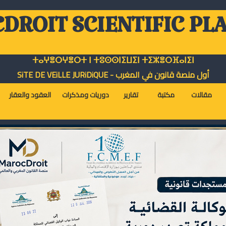
DROIT SCIENTIFIC PL
ⵜⴰⵖⴻⵔⵖⴻⵔⵜ ⵏ ⵜⵓⵙⵙⵏⵉⵡⵉⵏ ⵜⵉⵣⴻⵔⴼⴰⵏⵉⵏ
أول منصة قانون في المغرب - SiTE DE VEiLLE JURiDiQUE
مقالات
مكتبة
تقارير
دوريات ومذكرات
العقود والعقار