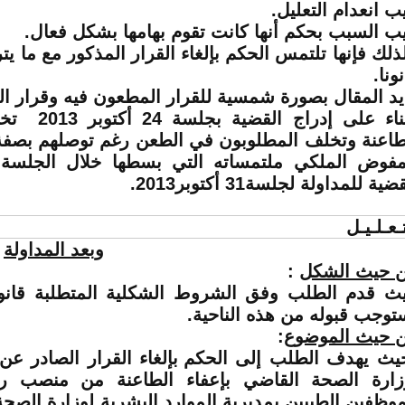
ب انعدام التعليل.
ب السبب بحكم أنها كانت تقوم بهامها بشكل فعال.
ذلك فإنها تلتمس
الحكم بإلغاء القرار المذكور مع ما ي
ونا.
يد المقال بصورة شمسية للقرار المطعون فيه وقرار الت
وبناء على إدراج 
طاعنة وتخلف المطلوبون في الطعن رغم توصلهم بصفة ق
مفوض الملكي ملتمساته التي بسطها خلال الجلسة 
قضية للمداولة لجلسة
31 أكتوبر2013
.
ـعـلـيـل
وبعد المداولة
 حيث الشكل
:
ث قدم الطلب وفق الشروط الشكلية المتطلبة قانونا
توجب قبوله من هذه الناحية.
 حيث الموضوع
:
يث يهدف الطلب إلى
الحكم بإلغاء القرار الصادر عن
زارة الصحة القاضي بإعفاء الطاعنة من منصب
ر
موظفين الطبيين بمديرية الموارد البشرية لوزارة الصحة