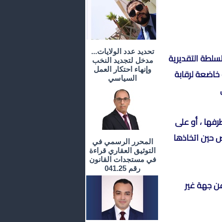
تحديد عدد الولايات...
لسلطة التقديرية
مدخل لتجديد النخب
وإنهاء احتكار العمل
خاضعة لرقابة
السياسي
رفها ، أو على
ص حين اتخاذها
المحرر الرسمي في
التوثيق العقاري قراءة
في مستجدات القانون
رقم 041.25
عن جهة غير