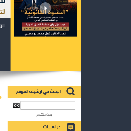
الو
بحث متقدم