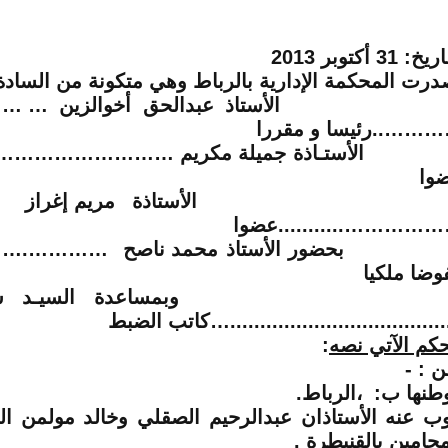
اريخ:
31 أكتوبر 2013
درت المحكمة الإدارية بالرباط وهي متكونة من السادة 
الأستاذ عبدالحق أخوالزين
…… …
………
..رئيسا و مقررا
أستـاذة جميلة مكريم
.…………………………
وا
لأستاذة
مريم إغراز .
……………
...........عضوا
حضور الأستاذ
محمد ناصح
…….…………
وضا ملكيا
بمساعدة السيـد سعيد ا
....................................
…
كاتب الضبط
حكم الآتي نصه
:
ـن
:
-
طنها ب: ،الرباط.
وب عنه الأستاذان عبدالرحيم الصقلي وخالد مولمن الم
محامين بالقنيطرة .