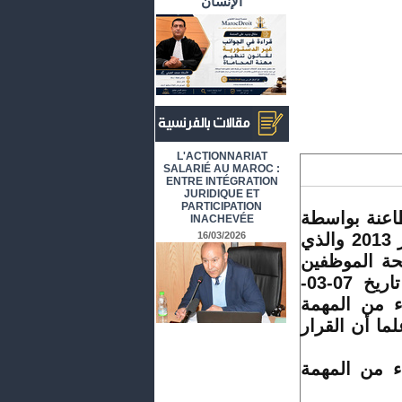
الإنسان
أرشيف المقالات باللغة الفرنسية
L'ACTIONNARIAT
SALARIÉ AU MAROC :
ENTRE INTÉGRATION
JURIDIQUE ET
PARTICIPATION
اعنة بواسطة
INACHEVÉE
نائبها، المودع بكتابة ضبط هذه المحكمة بتاريخ 10 يوليوز 2013 والذي
16/03/2026
ة الموظفين
ذ تاريخ 07-03-
-05-2013 بمقرر إعفاء من المهمة
ما أن القرار
 من المهمة