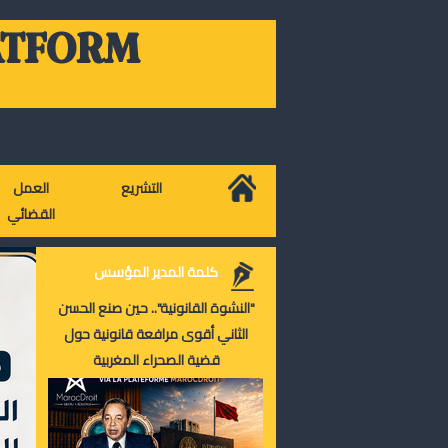
ATFORM
التشريع
العمل
القضائي
كلمة المدير المؤسس
"النشوة القانونية".. حين صنع الحسن
الثاني أقوى مرافعة قانونية حول
قضية الصحراء المغربية