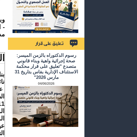
م
وب
- 
مد
م
تعليق على قرار
رسوم الدكتوراه بالزمن الميسر:
ال
صحة إجرائية واهية وبناء قانوني
متصدع "تعليق على قرار محكمة
الاستئناف الإدارية بفاس بتاريخ 31
بن
مارس 2026"
04/06/2026
عر
ال
ال
ال
عي
ال