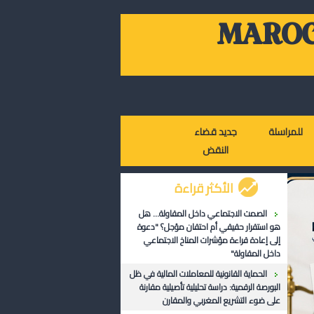
MAROC
للمراسلة
جديد قضاء
النقض
الأكثر قراءة
الصمت الاجتماعي داخل المقاولة... هل
هو استقرار حقيقي أم احتقان مؤجل؟ "دعوة
إلى إعادة قراءة مؤشرات المناخ الاجتماعي
داخل المقاولة"
الحماية القانونية للمعاملات المالية في ظل
البورصة الرقمية: دراسة تحليلية تأصيلية مقارنة
على ضوء التشريع المغربي والمقارن