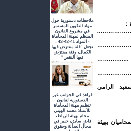
ملاحظات دستورية حول
:
مواد التكوين المستمر
...…………
في مشروع القانون
المنظم لمهنة المحاماة
- المواد 41-42-43 :
…..……..
تجعل "فئة مفترَض فيها
الكمال، وفئة مفترَض
فيها النقص”
.
……..…....
……...……
لرامي
قراءة في الجوانب غير
الدستورية لقانون
تنظيم مهنة المحاماة
للأستاذ محمد الهيني
محام بهيئة الرباط،
قاض سابق، خبير في
حاميان بهيئة
مجال العدالة وحقوق