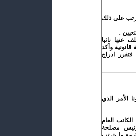
ترتب على ذلك
عيين .
القضية بجلسة 24 أكتوبر 2013 تخلف عنها نائبا
انونية وأكد
فتقرر ادراج
 الأمر الذي
 الكاتب العام
ئيس مصلحة
مع ما يترتب