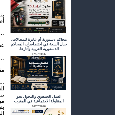
بتـ
أص
…
ال
محاكم دستورية أم عابرة للمجالات:
جدل السعة في اختصاصات المحاكم
عض
الدستورية العربية وآثارها.
ا
17/07/2026
…
ب
مف
و
...
ال
بي
العمل الجمعوي والتحول نحو
مو
المقاولة الاجتماعية في المغرب
ين
16/07/2026
ال