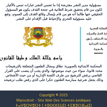
مسؤولية مدير النشر مفترضة إذا ما تضمن النشر عبارات تمس بالأغيار
لكون من قام بتحقيق شرط العلانية في جنحة القذف يكون هو المسؤول
الحقيقي عنها طالما أنه هو من قام بإيصال وقائع القذف إلى العموم، وتقع
عليه مسؤولية التحري والإحتياط قبل الإقدام على النشر.
المحكمة الابتدائية بالصويرة: نطاق ومجال الطعون المتعلقة بالترشيحات
محدد قانونا، سواء من حيث موضوعها، والذي يجب أن ينصب على القرار
القاضي برفض الترشيح من طرف اللجنة الإدارية أو من حيث الأشخاص
وذلك بجعل شرعية ممارسة الطعون حكرا على الذي رفض طلب ترشيحه
Copyright © 2025
Marocdroit - Site Web Des Sciences Juridiques
ⵜⴰⵖⴻⵔⵖⴻⵔⵜ ⵏ ⵜⵓⵙⵙⵏⵉⵡⵉⵏ ⵜⵉⵣⴻⵔⴼⴰⵏⵉⵏ