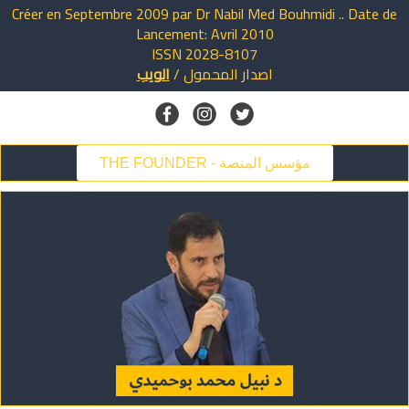
Créer en Septembre 2009 par Dr Nabil Med Bouhmidi .. Date de
Lancement: Avril 2010
ISSN 2028-8107
اصدار
المحمول
/
الويب
THE FOUNDER - مؤسس المنصة