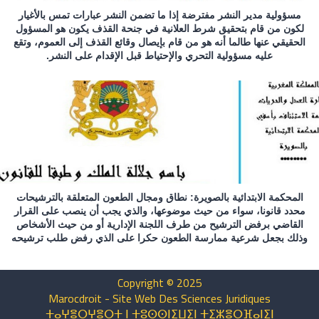
مسؤولية مدير النشر مفترضة إذا ما تضمن النشر عبارات تمس بالأغيار
لكون من قام بتحقيق شرط العلانية في جنحة القذف يكون هو المسؤول
الحقيقي عنها طالما أنه هو من قام بإيصال وقائع القذف إلى العموم، وتقع
عليه مسؤولية التحري والإحتياط قبل الإقدام على النشر.
المحكمة الابتدائية بالصويرة: نطاق ومجال الطعون المتعلقة بالترشيحات
محدد قانونا، سواء من حيث موضوعها، والذي يجب أن ينصب على القرار
القاضي برفض الترشيح من طرف اللجنة الإدارية أو من حيث الأشخاص
وذلك بجعل شرعية ممارسة الطعون حكرا على الذي رفض طلب ترشيحه
Copyright © 2025
Marocdroit - Site Web Des Sciences Juridiques
ⵜⴰⵖⴻⵔⵖⴻⵔⵜ ⵏ ⵜⵓⵙⵙⵏⵉⵡⵉⵏ ⵜⵉⵣⴻⵔⴼⴰⵏⵉⵏ