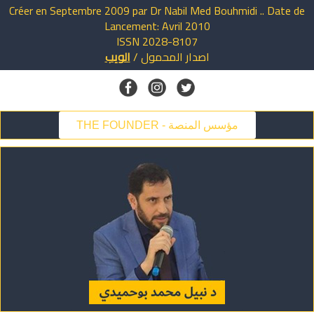
Créer en Septembre 2009 par Dr Nabil Med Bouhmidi .. Date de
Lancement: Avril 2010
ISSN 2028-8107
اصدار
المحمول
/
الويب
THE FOUNDER - مؤسس المنصة