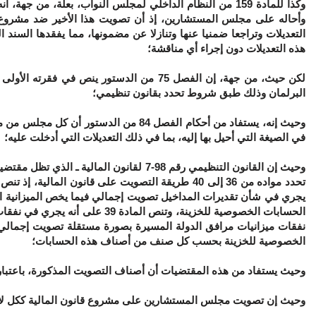
وكذا للمادة 159 من النظام الداخلي لمجلس النواب، بعلة،
من جهة
، أن
وأحاله على مجلس المستشارين، إذ أن تصويت هذا الأخير ضد مشروع قان
التعديلات وتراجعا ضمنيا عنها وتنازلا عن مضمونها، مما يفقدها السند
هذه التعديلات دون إجراء أي مناقشة؛
لكن
حيث،
من جهة
، إن الفصل 75 من الدستور ينص في فقرت
البرلمان وذلك طبق شروط تحدد بقانون تنظيمي؛
وحيث إنه، يستفاد من أحكام الفصل 84 من
في الصيغة التي أحيل بها إليه، بما في ذلك التعديلات التي أدخلت عليه؛
وحيث إن القانون التنظيمي رقم 98-7 لقانون 
يجري في شأن تقديرات المداخيل تصويت إجمالي فيما يخص الميزانية 
الحسابات الخصوصية للخزينة، وتن
نفقات ميزانيات مرافق الدولة المسيرة بصورة مستقلة تصويت إجمالي
الخصوصية للخزينة بحسب كل صنف من أصناف هذه الحسابات؛
وحيث يستفاد من هذه المقتضيات أن أصناف التصويت المذكورة، باعتبارها 
وحيث إن تصويت مجلس المستشارين على مشروع قانون المالية ككل لا يل