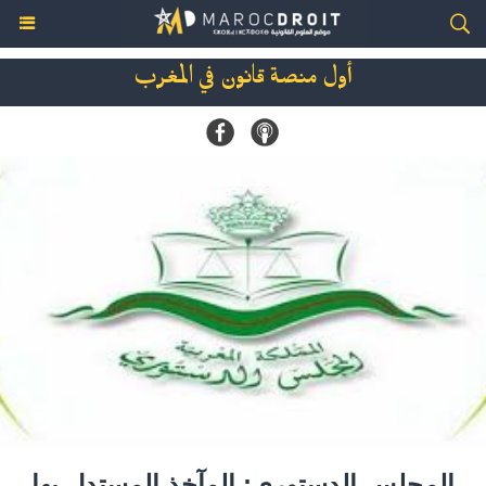
أول منصة قانون في المغرب
المجلس الدستوري: المآخذ المستدل بها