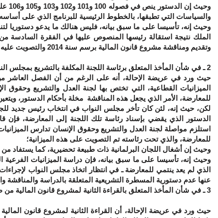
وحيث 
والسياسات التي تطبقها، بالخطوط الرئيسية للبرنامج الذي على أساسه 
وحيث إنه، تأسيسا على ما سبق بيانه، فليس هنالك ما يدعو دستوريا لتن
وتقديم ومناقشة مشروع قانون المالية برسم سنة 2014 والتصويت عليه ليس فيه ما يخالف الدستور؛
2 ـ في شأن المأخذ المتعلق برئاسة اللجنة المكلفة بالتشريع بمجلس النواب من لدن نائب لا ينتمي للمعارضة:
حيث ورد في عريضة الإحالة، أنه على الرغم من أن الفصل العاشر من
الميزانيات القطاعية، التي تختص بها لجنة العدل والتشريع وحقوق ا
للمعارضة، الأمر الذي يجعل هذه المناقشة مخلة بأحكام الدستور، ويتعين، تب
لكن
، حيث إنه، لئن كان تأخر مجلس النواب في انتخاب رئيس جديد للجن
الدستور الذي يقضي بإسناد رئاسة تلك اللجنة إلى المعارضة، فإن ق
استلزم مواصلة لجنة العدل والتشريع وحقوق الإنسان تدارس الميزانيات 
للمعارضة، والذي تحت رئاسته تم التصويت على هذه الميزانية؛
وحيث إن أشغال اللجان البرلمانية ذات طبيعة تحضيرية، كما يستفاد من أحكام الفصل 
وحيث إنه، تأسيسا على ما سبق بيانه، فإن دراسة الميزانيات الفرعية
الذي لم يعد ينتمي للمعارضة ـ في انتظار اتخاذ مجلس النواب لإجراءات
عنها عدم دستورية المسطرة التشريعية المتعلقة بالدراسة والمناقشة والتص
3 ـ في شأن المأخذ المتعلق بالقراءة الثانية لمشروع قانون المالية من طرف مجلس النواب: