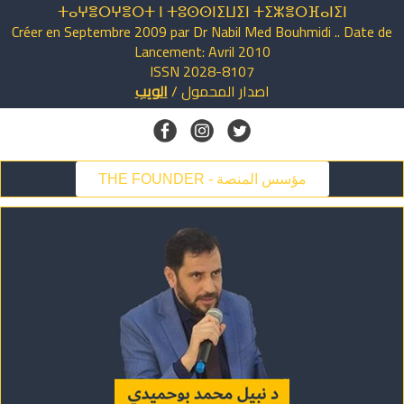
ⵜⴰⵖⴻⵔⵖⴻⵔⵜ ⵏ ⵜⵓⵙⵙⵏⵉⵡⵉⵏ ⵜⵉⵣⴻⵔⴼⴰⵏⵉⵏ
Créer en Septembre 2009 par Dr Nabil Med Bouhmidi .. Date de
Lancement: Avril 2010
ISSN 2028-8107
اصدار
المحمول
/
الويب
THE FOUNDER - مؤسس المنصة