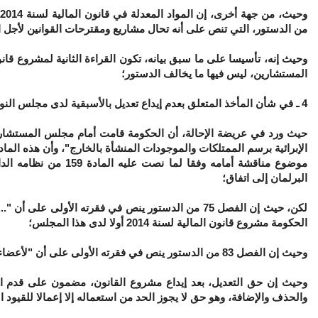
وحيث،
من جهة أخرى
من الدستور، التي تنص على أنه تحال مشاريع ومقترحات القوانين لأجل ال
المستشارين، ليس فيها ما يخالف الدستور؛
4 ـ في شأن المأخذ المتعلق بعدم إيداع تعديل بالأسبقية لدى مجلس النواب:
الإبرائية برسم الممتلكات والموجودات المنشأة بالخارج"، وأن هذه الماد
موضوع مناقشة أمامه وف
البرلمان إلى اتفاق؛
لكن
، حيث إن الفصل 75 من الدستور ينص في فقرته الأولى ع
الحكومة مشروع قانون المالية لسنة 2014 أولا لدى هذا المجلس؛
وحيث إن الفصل 83 من الدستور ينص في فقرته الأولى على أن "لأعضاء مجلسي البرلمان وللحكومة حق التعديل"؛
وحيث إن حق التعديل، بعد إيداع مشروع القانون، مضمون على قدم ال
والحذف والإضافة، وهو حق لا يجوز الحد من استعماله إلا إعمالا للقيود ا