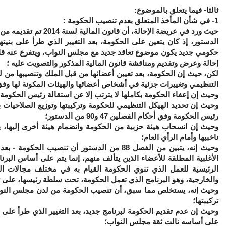
ثالثا- فيما يتعلق بالموضوع:
1
- في شأن المأخذ المتعلق بعدم تنصيب الحكومة :
الدستور، إذ كان يتعين على الحكومة، بعد التغيير الذي طرأ على بنيت
حكومي جديد يكون موضوع تعاقد جديد مع مجلس النواب، ويتفرع عنه قانو
إحالة وعرض وتقديم ومناقشة قانون المالية المذكور والتصويت عليه ؛
لكن
التنظيمي وتغييرات جزئية في أشخاص أعضائها والهيئات المكونة لها وفق أحكام ال
وحيث إن إعفاء الحكومة بكاملها لا يترتب إلا عن استقالة رئيس الحكومة، حسب
وحيث إن تحديد الهيكل التنظيمي للحكومة وتركيبتها وتوزيع الصلاحيات ب
رئيس الحكومة وفق أحكام الفصلين 47 و90 من الدستور؛
وحيث إن انسحاب هيئة حزبية من الحكومة وانضمام هيئة أخرى إليها، ين
ناخبيها وأمام الرأي العام؛
وحيث إنه، يتبين من الفصل 88 من الدستور أن ت
الأغلبية المطلقة للأعضاء الذين يتألف منهم، إنما يتم على أساس ال
الرئيسية للعمل الذي تنوي الحكومة القيام به في مختلف مجالات النش
والخارجية، وهو البرنامج الذي تعمل الحكومة، تحت سلطة رئيسها، على تنفيذه كم
وحيث إنه، يستخلص مما سبق، أن تنصيب الحكومة من لدن مجلس النواب
تركيبتها؛
وحيث إن عدم تقديم الحكومة لبرنامج جديد، بعد التغيير الذي طرأ على بع
على أساسه نالت ثقة مجلس النواب؛