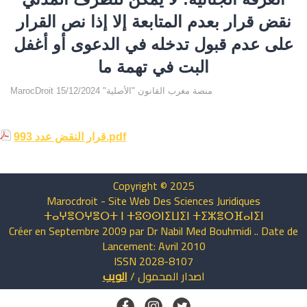
نقض قرار بعدم المتابعة إلا إذا نص القرار
على عدم قبول تدخله في الدعوى أو أغفل
البت في تهمة ما
MarocDroit منصة مغرب القانون "الأصلية" 15/12/2024
قرار النقض عدد 993.pdf
Copyright © 2025
Marocdroit - Site Web Des Sciences Juridiques
ⵜⴰⵖⴻⵔⵖⴻⵔⵜ ⵏ ⵜⵓⵙⵙⵏⵉⵡⵉⵏ ⵜⵉⵣⴻⵔⴼⴰⵏⵉⵏ
Créer en Septembre 2009 par Dr Nabil Med Bouhmidi .. Date de
Lancement: Avril 2010
ISSN 2028-8107
اصدار
المحمول
/
الويب