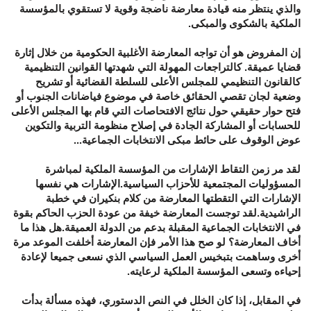
والذي ينتظر منه قيادة معارضة ناضجة وقوية لا تستقوي بالمؤسسة
الملكية بالشكوى والمبكى.
إن المفروض هو أن تواجه المعارضة الأغلبية الحكومية من خلال إثارة
قضايا عميقة. كالتراجعات المهولة التي شهدتها القوانين التنظيمية
كالقانون التنظيمي للمجلس الأعلى للسلطة القضائية أو تشريح
وضعية لجان تقصي الحقائق خاصة في موضوع فياضانات الجنوب أو
فتح حوار حقيقي حول نتائج الافتحاصات التي قام بها المجلس الأعلى
للحسابات أو المشاركة الجادة في إصلاح منظومة التربية والتكوين
عوض الوقوف على حائط مبكى الانتخابات الجماعية...
لقد مر زمن التقاط الإشارات من المؤسسة الملكية لمباشرة
المسؤوليات المجتمعية للأحزاب السياسية.الإشارات هي نفسها
الإشارات التي التقطتها المعارضة من كلام بنكيران في خطبة
الراشيدية.لقد توجست المعارضة خيفة من عودة الحزب الحاكم بقوة
في الانتخابات الجماعية المقبلة بدعم من الدولة العميقة.هل هذا ما
أخاف المعارضة؟ لو صح هذا الأمر فإن المعارضة أخلفت الموعد مرة
أخرى وساهمت بتبخيس العمل السياسي الذي نسعى جميعا لإعادة
إحياءه وتسعى المؤسسة الملكية لرعايته.
في المقابل، إذا كان الخلل في النص الدستوري، فهذه مسألة بدأت