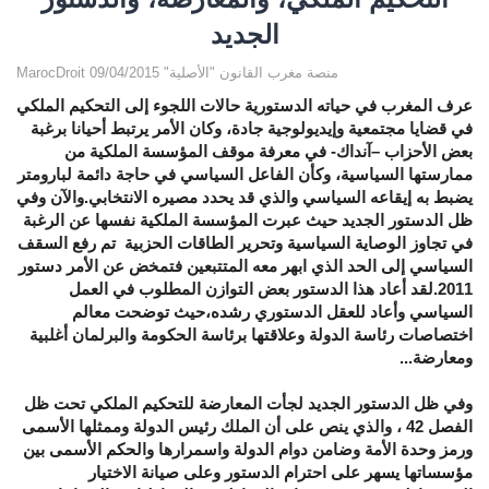
الجديد
MarocDroit منصة مغرب القانون "الأصلية" 09/04/2015
عرف المغرب في حياته الدستورية حالات اللجوء إلى التحكيم الملكي
في قضايا مجتمعية وإيديولوجية جادة، وكان الأمر يرتبط أحيانا برغبة
بعض الأحزاب –آنداك- في معرفة موقف المؤسسة الملكية من
ممارستها السياسية، وكأن الفاعل السياسي في حاجة دائمة لبارومتر
يضبط به إيقاعه السياسي والذي قد يحدد مصيره الانتخابي.والآن وفي
ظل الدستور الجديد حيث عبرت المؤسسة الملكية نفسها عن الرغبة
في تجاوز الوصاية السياسية وتحرير الطاقات الحزبية تم رفع السقف
السياسي إلى الحد الذي ابهر معه المتتبعين فتمخض عن الأمر دستور
2011.لقد أعاد هذا الدستور بعض التوازن المطلوب في العمل
السياسي وأعاد للعقل الدستوري رشده،حيث توضحت معالم
اختصاصات رئاسة الدولة وعلاقتها برئاسة الحكومة والبرلمان أغلبية
ومعارضة...
وفي ظل الدستور الجديد لجأت المعارضة للتحكيم الملكي تحت ظل
الفصل 42 ، والذي ينص على أن الملك رئيس الدولة وممثلها الأسمى
ورمز وحدة الأمة وضامن دوام الدولة واسمرارها
والحكم
الأسمى
بين
مؤسساتها
يسهر على احترام الدستور وعلى صيانة الاختيار