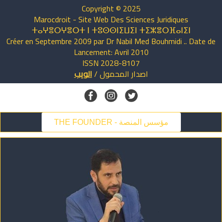
Copyright © 2025
Marocdroit - Site Web Des Sciences Juridiques
ⵜⴰⵖⴻⵔⵖⴻⵔⵜ ⵏ ⵜⵓⵙⵙⵏⵉⵡⵉⵏ ⵜⵉⵣⴻⵔⴼⴰⵏⵉⵏ
Créer en Septembre 2009 par Dr Nabil Med Bouhmidi .. Date de
Lancement: Avril 2010
ISSN 2028-8107
اصدار
المحمول
/
الويب
THE FOUNDER - مؤسس المنصة