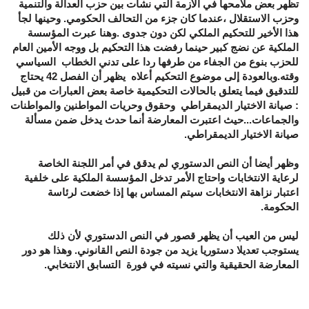
تظهر بعض ملامحها في الأزمة التي نشأت بين حزب العدالة والتنمية
وحزب الاستقلال ،عندما كان جزء من التحالف الحكومي. وحينها لجأ
هذا الأخير للتحكيم الملكي لكن دون جدوى .وهنا عبرت المؤسسة
الملكية عن نضج كبير حينما رفضت هذا التحكيم بل ووجه الأمين العام
للحزب بنوع من الجفاء من طرفها ردا على تدني الخطاب السياسي
وقته.وبالعودة إلى موضوع التحكيم أعلاه يظهر أن الفصل 42 يحتاج
للتدقيق فيما يتعلق بالحالات التحكيمية خاصة بعض العبارات من قبيل
: صيانة الاختيار الديمقراطي وحقوق وحريات المواطنين والمواطنات
والجماعات...حيث اعتبرت المعارضة أنما حدث يدخل ضمن مسألة
صيانة الاختيار الديمقراطي.
وظهر أيضا أن النص الدستوري لم يدقق في أمر اللجنة الخاصة
لرعاية الانتخابات واحتاج الأمر تدخل المؤسسة الملكية على خلفية
اعتبار نزاهة الانتخابات سيتم المساس بها إذا خضعت لرئاسة
الحكومة.
ليس من العيب أن يظهر قصور في النص الدستوري لأن ذلك
يستوجب تعديلا دستوريا يزيد من جودة النص القانوني. وهذا هو دور
المعارضة الحقيقية والتي نسيته في فورة التسابق الانتخابي.