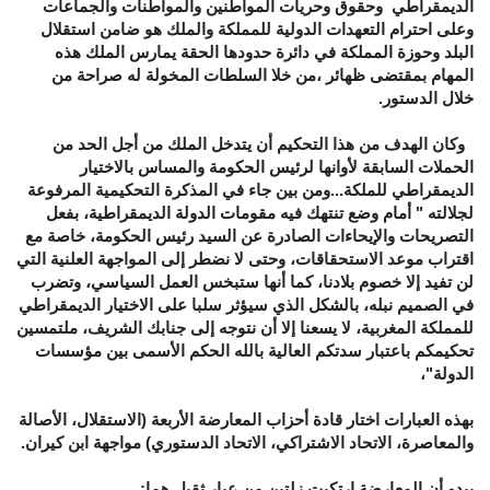
الديمقراطي وحقوق وحريات المواطنين والمواطنات والجماعات
وعلى احترام التعهدات الدولية للمملكة والملك هو ضامن استقلال
البلد وحوزة المملكة في دائرة حدودها الحقة يمارس الملك هذه
المهام بمقتضى ظهائر ،من خلا السلطات المخولة له صراحة من
خلال الدستور.
وكان الهدف من هذا التحكيم أن يتدخل الملك من أجل الحد من
الحملات السابقة لأوانها لرئيس الحكومة والمساس بالاختيار
الديمقراطي للملكة...ومن بين جاء في المذكرة التحكيمية المرفوعة
لجلالته " أمام وضع تنتهك فيه مقومات الدولة الديمقراطية، بفعل
التصريحات والإيحاءات الصادرة عن السيد رئيس الحكومة، خاصة مع
اقتراب موعد الاستحقاقات، وحتى لا نضطر إلى المواجهة العلنية التي
لن تفيد إلا خصوم بلادنا، كما أنها ستبخس العمل السياسي، وتضرب
في الصميم نبله، بالشكل الذي سيؤثر سلبا على الاختيار الديمقراطي
للمملكة المغربية، لا يسعنا إلا أن نتوجه إلى جنابك الشريف، ملتمسين
تحكيمكم باعتبار سدتكم العالية بالله الحكم الأسمى بين مؤسسات
الدولة"،
بهذه العبارات اختار قادة أحزاب المعارضة الأربعة (الاستقلال، الأصالة
والمعاصرة، الاتحاد الاشتراكي، الاتحاد الدستوري) مواجهة ابن كيران.
يبدو أن المعارضة ارتكبت زلتين من عيار ثقيل هما: