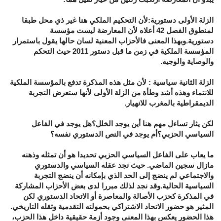
الزلة الأولى دستورية:لأن التحكيم الملكي هنا غير ذي محل طبقا
لمنطوق الفصل 42 أعلاه لأن المعارضة ليست مؤسسة
دستورية.وبهذا المعنى فالأحزاب المعنية لسان حالها يقول باستمرار
المؤسسة الملكية في زمن ما قبل دستور 2011 حيث التحكم
والوصاية والوجيه.
الزلة الثانية سياسية : لأن مثل هذه المذكرة تدفع بالمؤسسة الملكية
للانتماء وهذه أشد وطأة من الزلة الأولى لأنها ستعرض التجربة
الديمقراطية بالمغرب للانهيار.
لكن يثار تساءل مهم هنا أين يوجد الخلل؟هل يوجد في الفاعل
السياسي الحزبي؟أم يوجد في النص الدستوري نفسه؟
ما يعاب على الفاعل السياسي الحزبي تحديدا هو أن تمثله وذهنه
مازال سجين الماضي. حيث نجد عقله السياسي والدستوري
والاجتماعي لم ينضج إلى الحد الذي بإمكانه أن ينضج التجربة
السياسية الحالية.وقد نجد لذلك مبررا لدى بعض الأحزاب المشاركة
في المذكرة كحزب الأصالة والمعاصرة أو الاتحاد الدستوري لكن
المثير هو حضور الاتحاد الاشتراكي بحمولته التقدمية وثقله التاريخي.
هذا الحضور يعكس بهذا المعنى وجود أزمة حقيقية داخل هذا الحزب،