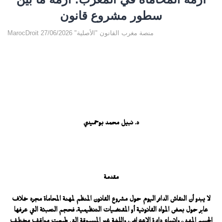
سطور مشروع قانون
MarocDroit منصة مغرب القانون "الأصلية" 27/06/2026
د. نبيل محمد بوحميدي
مقدمة
لا يبدو أن النقاش الدائر اليوم حول مشروع القانون المنظم لمهنة المحاماة مجرد خلاف
عابر حول بعض المواد القانونية أو المقتضيات التنظيمية، فحجم التعبئة التي عرفها