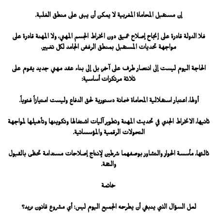
إن مستقبل المحاماة المغربية لا يمكن أن يبنى على منطق الغلبة.
فلا الدولة قادرة على إنجاح إصلاح عميق دون انخراط الجسم المهني، ولا المهنة قادرة على
مواجهة تحديات المستقبل بمنطق الرفض الجامد لكل تغيير.
الحاجة اليوم ليست إلى انتصار طرف على آخر، بل إلى بناء عقد مهني جديد يقوم على
ثلاثة مرتكزات أساسية:
أولها، اعتبار استقلالية المحاماة ضمانة دستورية لحق الدفاع وليست امتيازاً فئوياً.
ثانيها، الانخراط الجدي في تحديث المهنة وتطوير آليات اشتغالها وتكوينها وتأهيلها لمواجهة
التحولات الرقمية والمؤسساتية.
ثالثها، مأسسة الحوار والتشاور بوصفهما شرطين لإنتاج إصلاحات مستدامة تحظى بالقبول
والثقة.
خاتمة
لعل السؤال الذي ينبغي أن يطرحه الجميع اليوم ليس: أي مشروع قانون نريد؟