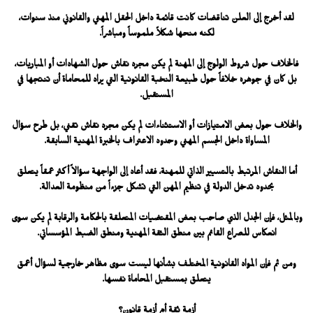
لقد أخرج إلى العلن تناقضات كانت قائمة داخل الحقل المهني والقانوني منذ سنوات،
لكنه منحها شكلاً ملموساً ومباشراً.
فالخلاف حول شروط الولوج إلى المهنة لم يكن مجرد نقاش حول الشهادات أو المباريات،
بل كان في جوهره خلافاً حول طبيعة النخبة القانونية التي يراد للمحاماة أن تنتجها في
المستقبل.
والخلاف حول بعض الامتيازات أو الاستثناءات لم يكن مجرد نقاش تقني، بل طرح سؤال
المساواة داخل الجسم المهني وحدود الاعتراف بالخبرة المهنية السابقة.
أما النقاش المرتبط بالتسيير الذاتي للمهنة، فقد أعاد إلى الواجهة سؤالاً أكثر عمقاً يتعلق
بحدود تدخل الدولة في تنظيم المهن التي تشكل جزءاً من منظومة العدالة.
وبالمثل، فإن الجدل الذي صاحب بعض المقتضيات المتعلقة بالحكامة والرقابة لم يكن سوى
انعكاس للصراع القائم بين منطق الثقة المهنية ومنطق الضبط المؤسساتي.
ومن ثم فإن المواد القانونية المختلف بشأنها ليست سوى مظاهر خارجية لسؤال أعمق
يتعلق بمستقبل المحاماة نفسها.
أزمة ثقة أم أزمة قانون؟