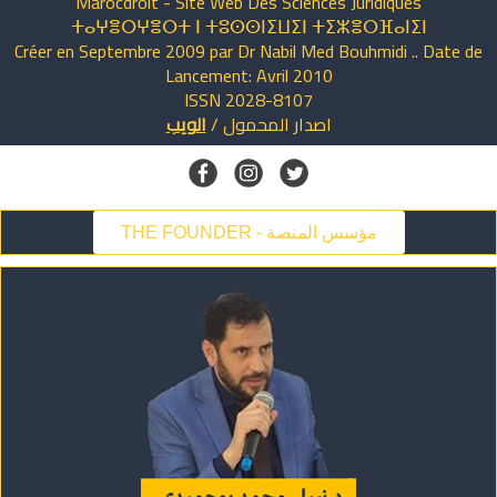
Marocdroit - Site Web Des Sciences Juridiques
ⵜⴰⵖⴻⵔⵖⴻⵔⵜ ⵏ ⵜⵓⵙⵙⵏⵉⵡⵉⵏ ⵜⵉⵣⴻⵔⴼⴰⵏⵉⵏ
Créer en Septembre 2009 par Dr Nabil Med Bouhmidi .. Date de
Lancement: Avril 2010
ISSN 2028-8107
اصدار
المحمول
/
الويب
THE FOUNDER - مؤسس المنصة