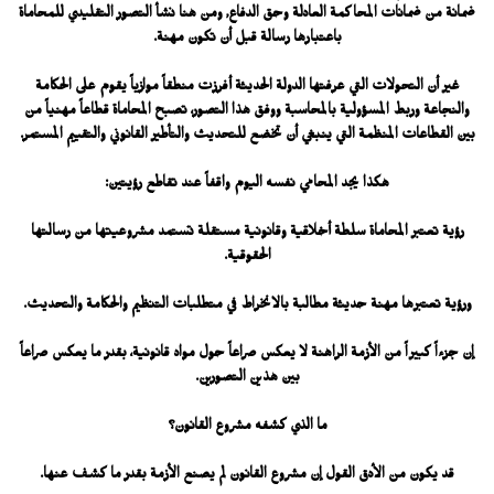
ضمانة من ضمانات المحاكمة العادلة وحق الدفاع, ومن هنا نشأ التصور التقليدي للمحاماة
باعتبارها رسالة قبل أن تكون مهنة.
غير أن التحولات التي عرفتها الدولة الحديثة أفرزت منطقاً موازياً يقوم على الحكامة
والنجاعة وربط المسؤولية بالمحاسبة ووفق هذا التصور، تصبح المحاماة قطاعاً مهنياً من
بين القطاعات المنظمة التي ينبغي أن تخضع للتحديث والتأطير القانوني والتقييم المستمر.
هكذا يجد المحامي نفسه اليوم واقفاً عند تقاطع رؤيتين:
رؤية تعتبر المحاماة سلطة أخلاقية وقانونية مستقلة تستمد مشروعيتها من رسالتها
الحقوقية.
ورؤية تعتبرها مهنة حديثة مطالبة بالانخراط في متطلبات التنظيم والحكامة والتحديث.
إن جزءاً كبيراً من الأزمة الراهنة لا يعكس صراعاً حول مواد قانونية، بقدر ما يعكس صراعاً
بين هذين التصورين.
ما الذي كشفه مشروع القانون؟
قد يكون من الأدق القول إن مشروع القانون لم يصنع الأزمة بقدر ما كشف عنها.