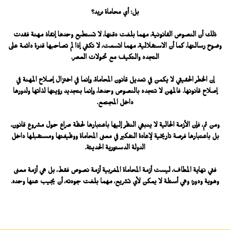
بل: أي محاماة نريد؟
ذلك أن النصوص القانونية، مهما بلغت دقتها، لا تستطيع وحدها إنقاذ مهنة فقدت
وضوح رسالتها، كما أن الاستقلالية، مهما اتسعت، لا تكفي إذا لم تصاحبها قدرة دائمة على
التجدد والتكيف مع تحولات العصر.
إن الخطر الحقيقي لا يكمن في تعديل قانون المحاماة، وإنما في اختزال إصلاح المهنة في
إصلاح قانونها. فالمهن لا تتجدد بالنصوص وحدها، وإنما بتجديد رؤيتها لذاتها ولدورها
داخل المجتمع.
ومن ثم، فإن الأزمة الحالية لا ينبغي النظر إليها باعتبارها لحظة صراع حول مشروع قانون،
بل باعتبارها فرصة تاريخية لإعادة التفكير في معنى المحاماة ووظيفتها ومستقبلها داخل
الدولة الدستورية الحديثة.
ففي نهاية المطاف، ليست أزمة المحاماة المغربية أزمة نصوص فقط، بل هي أزمة معنى
وهوية ودور؛ وهي أسئلة لا يمكن لأي تشريع، مهما بلغت جودته، أن يجيب عنها وحده.