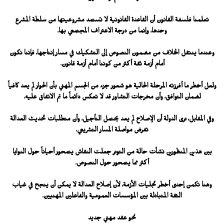
تعلمنا فلسفة القانون أن القاعدة القانونية لا تستمد مشروعيتها من سلطة المشرع
وحدها، وإنما من درجة الاعتراف المجتمعي بها.
وعندما ينتقل الخلاف من مضمون النصوص إلى التشكيك في مسار إنتاجها، فإننا نكون
أمام أزمة ثقة أكثر من كوننا أمام أزمة قانون.
ولعل أخطر ما أفرزته المرحلة الحالية هو شعور جزء من الجسم المهني بأن الحوار لم يعد كافياً
لضمان التوافق، وأن مخرجات التشاور قد لا تعكس دائماً ما تم الاتفاق عليه.
وفي المقابل، ترى الدولة أن الإصلاح لم يعد يحتمل التأجيل، وأن متطلبات تحديث العدالة
تفرض مواصلة المسار التشريعي.
بين هذين المنظورين نشأت حالة من التوتر جعلت النقاش يتمحور أحياناً حول النوايا
أكثر مما يتمحور حول النصوص.
وهنا تكمن إحدى أخطر تجليات الأزمة، لأن إصلاح العدالة لا يمكن أن ينجح في غياب
الثقة المتبادلة بين المؤسسات العمومية والفاعلين المهنيين.
نحو عقد مهني جديد