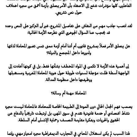
الجسم المهني، واتساع دائرة الاعتراض، واللغة غير المسبوقة التي طبعت مواقف مختلف
الفاعلين، كلها مؤشرات تدفع إلى الاعتقاد بأن الأمر يتعلق بأزمة أعمق من مجرد اختلاف
حول نص تشريعي.
لقد انصب جانب مهم من النقاش على تفاصيل المشروع، غير أن التركيز على النص وحده
قد يحجب عنا السؤال الجوهري الذي تطرحه الأزمة الحالية:
هل يتعلق الأمر فعلاً بمشروع قانون، أم أننا أمام أزمة معنى تمس تصور المحاماة لذاتها
ولدورها داخل المجتمع والدولة؟
إن أهمية هذه الأزمة لا تكمن في المواد المختلف بشأنها فقط، بل في كونها أعادت إلى
الواجهة أسئلة ظلت مؤجلة لسنوات طويلة حول هوية المحاماة المغربية ومستقبلها
ووظيفتها داخل منظومة العدالة.
المحاماة: مهنة أم رسالة؟
يصعب فهم الجدل الحالي دون العودة إلى الطبيعة الخاصة للمحاماة، فالمحاماة ليست مجرد
نشاط اقتصادي أو خدمة قانونية تقدم في سوق المهن، بل ارتبطت تاريخياً بالدفاع عن
الحقوق والحريات وبفكرة مقاومة التعسف وحماية الإنسان أمام السلطة.
لهذا السبب لم يكن استقلال المحامي في التجارب الديمقراطية مجرد امتياز مهني، وإنما