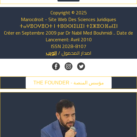
Copyright © 2025
Marocdroit - Site Web Des Sciences Juridiques
ⵜⴰⵖⴻⵔⵖⴻⵔⵜ ⵏ ⵜⵓⵙⵙⵏⵉⵡⵉⵏ ⵜⵉⵣⴻⵔⴼⴰⵏⵉⵏ
Créer en Septembre 2009 par Dr Nabil Med Bouhmidi .. Date de
Lancement: Avril 2010
ISSN 2028-8107
الويب
/
المحمول
اصدار
THE FOUNDER - مؤسس المنصة