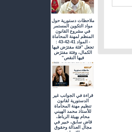
ملاحظات دستورية حول
مواد التكوين المستمر
في مشروع القانون
المنظم لمهنة المحاماة
- المواد 41-42-43 :
تجعل "فئة مفترَض فيها
الكمال، وفئة مفترَض
فيها النقص”
قراءة في الجوانب غير
الدستورية لقانون
تنظيم مهنة المحاماة
للأستاذ محمد الهيني
محام بهيئة الرباط،
قاض سابق، خبير في
مجال العدالة وحقوق