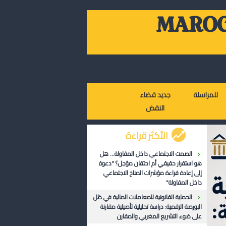
MAROC
للمراسلة
جديد قضاء
النقض
الأكثر قراءة
الصمت الاجتماعي داخل المقاولة... هل
هو استقرار حقيقي أم احتقان مؤجل؟ "دعوة
إلى إعادة قراءة مؤشرات المناخ الاجتماعي
داخل المقاولة"
الحماية القانونية للمعاملات المالية في ظل
البورصة الرقمية: دراسة تحليلية تأصيلية مقارنة
على ضوء التشريع المغربي والمقارن