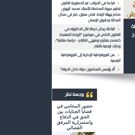
قراءة في الجوانب غير الدستورية لقانون
تنظيم مهنة المحاماة للأستاذ محمد الهيني
محام بهيئة الرباط، قاض سابق، خبير في مجال
العدالة وحقوق الإنسان
ظة
الباحثة ريحان خرطة تنال الدكتوراه في
القانون الخاص في موضوع "الإرادة المنفردة
كمصدر منشئ ومنهي للالتزام - دراسة مقارنة"،
وحازت توصية بالنشر
من البيروقراطية الإدارية إلى البيروقراطية
الرقمية
ألا يؤسس المحامون دولة داخل الدولة؟
أرشيف وجهة نظر
حضور المحامي في
قضايا الجنايات بين
الحق في الدفاع
واستمرارية المرفق
القضائي