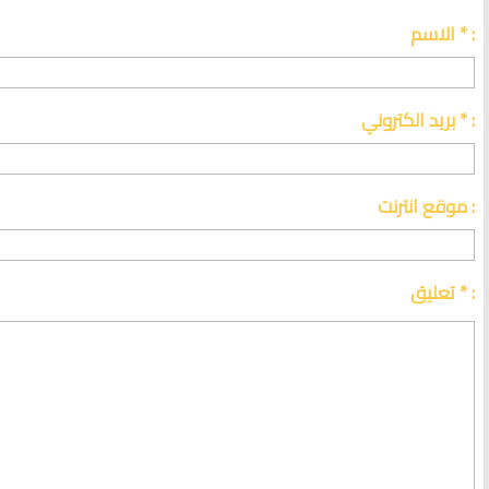
الاسم * :
بريد الكتروني * :
موقع انترنت :
تعليق * :