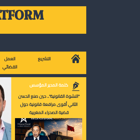
ATFORM
التشريع
العمل
القضائي
كلمة المدير المؤسس
"النشوة القانونية".. حين صنع الحسن
الثاني أقوى مرافعة قانونية حول
قضية الصحراء المغربية