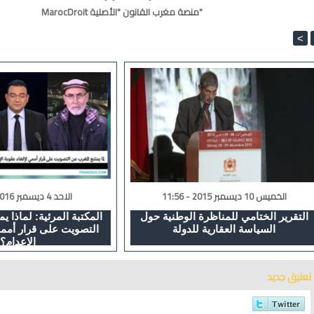
MarocDroit منصة مغرب القانون "الأصلية"
<
الخميس 10 ديسمبر 2015 - 11:56
الاحد 4 ديسمبر 2016 - 13:24
التقرير الختامي للمناظرة الوطنية حول
المكتبة المرئية: لماذا ي
السياسة العقارية للدولة
التصويت على قرار أممي
الإعدام؟
تعليق جديد