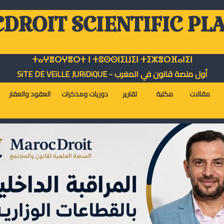
DROIT SCIENTIFIC PL
ⵜⴰⵖⴻⵔⵖⴻⵔⵜ ⵏ ⵜⵓⵙⵙⵏⵉⵡⵉⵏ ⵜⵉⵣⴻⵔⴼⴰⵏⵉⵏ
أول منصة قانون في المغرب - SiTE DE VEiLLE JURiDiQUE
مقالات
مكتبة
تقارير
دوريات ومذكرات
العقود والعقار