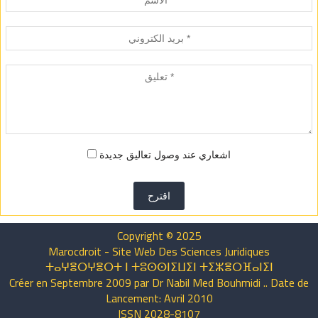
اشعاري عند وصول تعاليق جديدة
اقترح
Copyright © 2025
Marocdroit - Site Web Des Sciences Juridiques
ⵜⴰⵖⴻⵔⵖⴻⵔⵜ ⵏ ⵜⵓⵙⵙⵏⵉⵡⵉⵏ ⵜⵉⵣⴻⵔⴼⴰⵏⵉⵏ
Créer en Septembre 2009 par Dr Nabil Med Bouhmidi .. Date de
Lancement: Avril 2010
ISSN 2028-8107