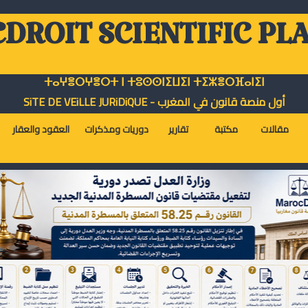
DROIT SCIENTIFIC PL
ⵜⴰⵖⴻⵔⵖⴻⵔⵜ ⵏ ⵜⵓⵙⵙⵏⵉⵡⵉⵏ ⵜⵉⵣⴻⵔⴼⴰⵏⵉⵏ
أول منصة قانون في المغرب - SiTE DE VEiLLE JURiDiQUE
مقالات
مكتبة
تقارير
دوريات ومذكرات
العقود والعقار