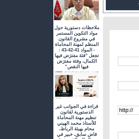
ملاحظات دستورية حول
مواد التكوين المستمر
في مشروع القانون
المنظم لمهنة المحاماة
- المواد 41-42-43 :
تجعل "فئة مفترَض فيها
الكمال، وفئة مفترَض
فيها النقص”
قراءة في الجوانب غير
الدستورية لقانون
تنظيم مهنة المحاماة
للأستاذ محمد الهيني
محام بهيئة الرباط،
قاض سابق، خبير في