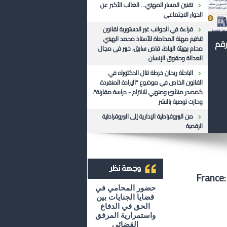
تقنين المسار المهني... الغائب الأكبر عن
الحوار الاجتماعي
قراءة في الجوانب غير الدستورية لقانون
تنظيم مهنة المحاماة للأستاذ محمد الهيني
رقم
محام بهيئة الرباط، قاض سابق، خبير في مجال
العدالة وحقوق الإنسان
الباحثة ريحان خرطة تنال الدكتوراه في
القانون الخاص في موضوع "الإرادة المنفردة
كمصدر منشئ ومنهي للالتزام - دراسة مقارنة"،
وحازت توصية بالنشر
من البيروقراطية الإدارية إلى البيروقراطية
الرقمية
أرشيف وجهة نظر
حضور المحامي في
قضايا الجنايات بين
الحق في الدفاع
واستمرارية المرفق
القضائي