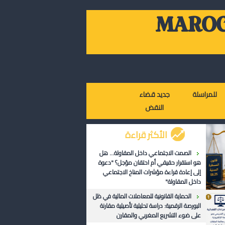
MAROC
للمراسلة
جديد قضاء
النقض
الأكثر قراءة
الصمت الاجتماعي داخل المقاولة... هل
هو استقرار حقيقي أم احتقان مؤجل؟ "دعوة
إلى إعادة قراءة مؤشرات المناخ الاجتماعي
داخل المقاولة"
الحماية القانونية للمعاملات المالية في ظل
البورصة الرقمية: دراسة تحليلية تأصيلية مقارنة
على ضوء التشريع المغربي والمقارن