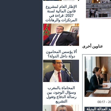
الإطار العام لمشروع
قانون المالية لسنة
2027: قراءة في
المرتكزات والرهانات
عناوين أخرى
ألا يؤسس المحامون
دولة داخل الدولة؟
المحاماة بالمغرب
وسؤال الوجود، بين
رسالة الدفاع وتغول
التشريع
 العدالة البديلة