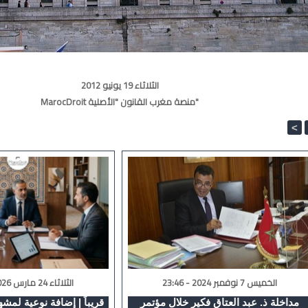
الثلاثاء 19 يونيو 2012
MarocDroit منصة مغرب القانون "الأصلية"
<
الخميس 7 نوفمبر 2024 - 23:46
الثلاثاء 24 مارس 2026 - 00:17
مداخلة ذ. عبد العتاق فكير خلال مؤتمر
قريباً | إضافة نوعية لمشهد