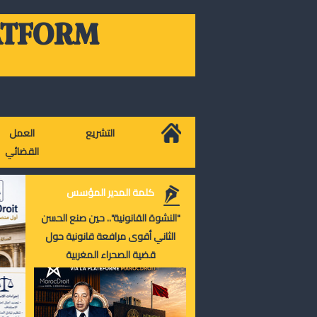
ATFORM
التشريع
العمل
القضائي
كلمة المدير المؤسس
"النشوة القانونية".. حين صنع الحسن
الثاني أقوى مرافعة قانونية حول
قضية الصحراء المغربية