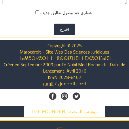
اشعاري عند وصول تعاليق جديدة
اقترح
Copyright © 2025
Marocdroit - Site Web Des Sciences Juridiques
ⵜⴰⵖⴻⵔⵖⴻⵔⵜ ⵏ ⵜⵓⵙⵙⵏⵉⵡⵉⵏ ⵜⵉⵣⴻⵔⴼⴰⵏⵉⵏ
Créer en Septembre 2009 par Dr Nabil Med Bouhmidi .. Date de
Lancement: Avril 2010
ISSN 2028-8107
الويب
/
المحمول
اصدار
THE FOUNDER - مؤسس المنصة