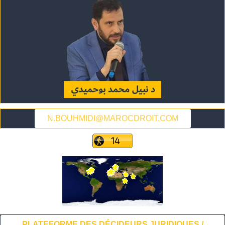
N.BOUHMIDI@MAROCDROIT.COM
PLATEFORME DES DÉCIDEURS JURIDIQUES /