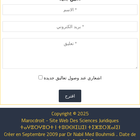
اشعاري عند وصول تعاليق جديدة
اقترح
Copyright © 2025
Marocdroit - Site Web Des Sciences Juridiques
ⵜⴰⵖⴻⵔⵖⴻⵔⵜ ⵏ ⵜⵓⵙⵙⵏⵉⵡⵉⵏ ⵜⵉⵣⴻⵔⴼⴰⵏⵉⵏ
Créer en Septembre 2009 par Dr Nabil Med Bouhmidi .. Date de