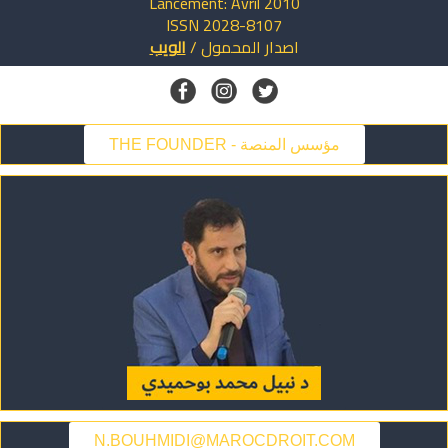
Lancement: Avril 2010
ISSN 2028-8107
الويب
/
المحمول
اصدار
THE FOUNDER - مؤسس المنصة
N.BOUHMIDI@MAROCDROIT.COM