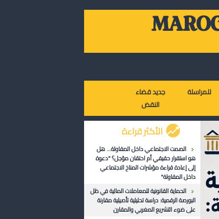
MAROC
للمراسلة
جديد قضاء
النقض
الأكثر قراءة
الصمت الاجتماعي داخل المقاولة... هل
هو استقرار حقيقي أم احتقان مؤجل؟ "دعوة
إلى إعادة قراءة مؤشرات المناخ الاجتماعي
داخل المقاولة"
الحماية القانونية للمعاملات المالية في ظل
البورصة الرقمية: دراسة تحليلية تأصيلية مقارنة
على ضوء التشريع المغربي والمقارن