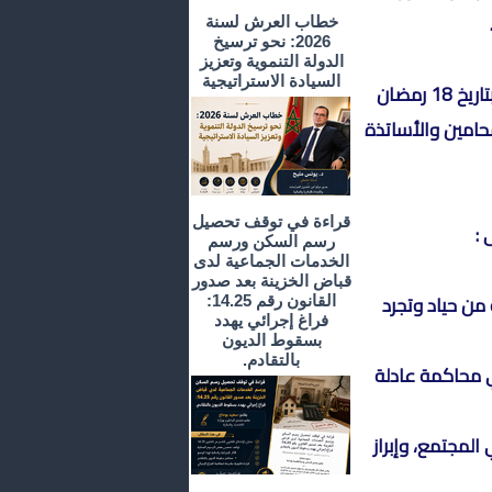
خطاب العرش لسنة
2026: نحو ترسيخ
الدولة التنموية وتعزيز
السيادة الاستراتيجية
و تجدر الإشارة أن المرصد الوطني لاستقلال السلطة القضائية أسس بتاريخ 18 رمضان
 القضاة والمحامين والأساتذة
قراءة في توقف تحصيل
 :
رسم السكن ورسم
الخدمات الجماعية لدى
قباض الخزينة بعد صدور
من حياد وتجرد
القانون رقم 14.25:
فراغ إجرائي يهدد
بسقوط الديون
بالتقادم.
 محاكمة عادلة
المجتمع، وإبراز