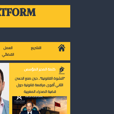
ATFORM
التشريع
العمل
القضائي
كلمة المدير المؤسس
"النشوة القانونية".. حين صنع الحسن
الثاني أقوى مرافعة قانونية حول
قضية الصحراء المغربية