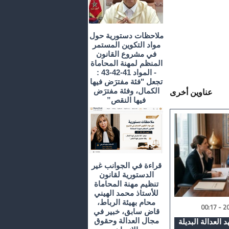
ملاحظات دستورية حول
مواد التكوين المستمر
في مشروع القانون
المنظم لمهنة المحاماة
- المواد 41-42-43 :
تجعل "فئة مفترَض فيها
الكمال، وفئة مفترَض
عناوين أخرى
فيها النقص”
قراءة في الجوانب غير
الدستورية لقانون
تنظيم مهنة المحاماة
للأستاذ محمد الهيني
محام بهيئة الرباط،
قاض سابق، خبير في
مجال العدالة وحقوق
 العدالة البديلة