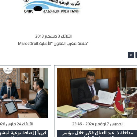
الثلاثاء 3 ديسمبر 2013
MarocDroit منصة مغرب القانون "الأصلية"
<
الخميس 7 نوفمبر 2024 - 23:46
الثلاثاء 24 مارس 2026 - 00:17
مداخلة ذ. عبد العتاق فكير خلال مؤتمر
قريباً | إضافة نوعية لمشهد