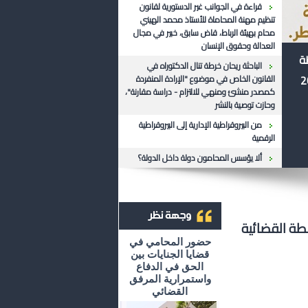
قراءة في الجوانب غير الدستورية لقانون
تنظيم مهنة المحاماة للأستاذ محمد الهيني
محام بهيئة الرباط، قاض سابق، خبير في مجال
العدالة وحقوق الإنسان
ظة
الباحثة ريحان خرطة تنال الدكتوراه في
القانون الخاص في موضوع "الإرادة المنفردة
كمصدر منشئ ومنهي للالتزام - دراسة مقارنة"،
وحازت توصية بالنشر
من البيروقراطية الإدارية إلى البيروقراطية
الرقمية
ألا يؤسس المحامون دولة داخل الدولة؟
طة القضائية
أرشيف وجهة نظر
حضور المحامي في
قضايا الجنايات بين
الحق في الدفاع
واستمرارية المرفق
القضائي