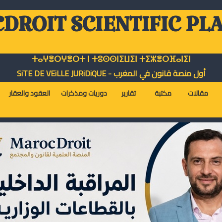
DROIT SCIENTIFIC PL
ⵜⴰⵖⴻⵔⵖⴻⵔⵜ ⵏ ⵜⵓⵙⵙⵏⵉⵡⵉⵏ ⵜⵉⵣⴻⵔⴼⴰⵏⵉⵏ
أول منصة قانون في المغرب - SiTE DE VEiLLE JURiDiQUE
مقالات
مكتبة
تقارير
دوريات ومذكرات
العقود والعقار