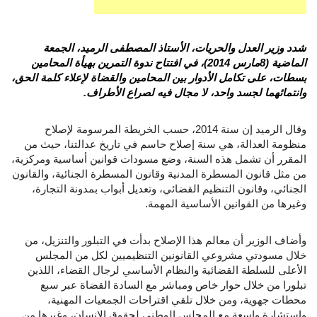
شدد وزير العدل والحريات، الأستاذ المصطفى الرميد، الجمعة
الماضية (8مارس 2014)، في افتتاح ندوة التمرين بهيأة المحامين
بسطات، على تكامل الأدوار بين المحامين والقضاة لإعلاء كلمة الحق،
وانتمائهما لجسد واحد، لا مجال فيه لصراع الأطراف.
وقال الرميد إن سنة 2014، حسب الخريطة المرسومة لإصلاح
منظومة العدالة، هي سنة إصلاح حاسم في تاريخ عدالتنا، حيث من
المقرر أن تشمل هذه السنة، وضع مسودات قوانين أساسية ومركزية،
من مثل قانون المسطرة المدنية وقانون المسطرة الجنائية، والقانون
الجنائي، وقانون التنظيم القضائي، وتعديل أبواب بمدونة التجارة،
وغيرها من القوانين الأساسية المهمة.
وأضاف الوزير أن معالم هذا الإصلاح بدأت في التبلور والتنزيل، من
خلال مسودتي مشروعي القانونين التنظيميين لكل من المجلس
الأعلى للسلطة القضائية والنظام الأساسي لرجال القضاء، اللذين
تبلورا من خلال حوار خاص ومباشر مع السادة القضاة عبر سبع
محطات جهوية، ومن خلال تلقي اقتراحات الجمعيات المهنية،
واستشارة واسعة مع المجلس الوطني لحقوق الانسان، وغيرها من