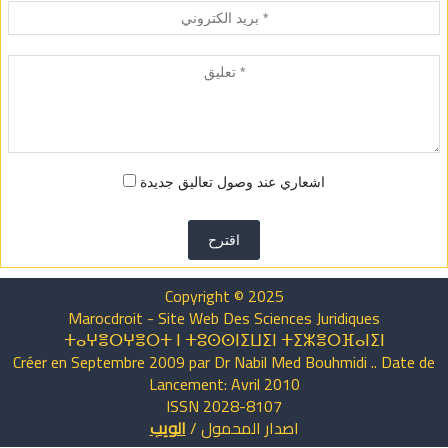
اشعاري عند وصول تعاليق جديدة
اقترح
Copyright © 2025
Marocdroit - Site Web Des Sciences Juridiques
ⵜⴰⵖⴻⵔⵖⴻⵔⵜ ⵏ ⵜⵓⵙⵙⵏⵉⵡⵉⵏ ⵜⵉⵣⴻⵔⴼⴰⵏⵉⵏ
Créer en Septembre 2009 par Dr Nabil Med Bouhmidi .. Date de
Lancement: Avril 2010
ISSN 2028-8107
اصدار
المحمول
/
الويب