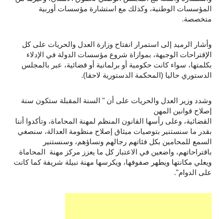
المؤسسات الوطنية، وكذلك مع استشارة مؤسسات أوربية
متخصصة.
وأشار الرميد إلى استمرار انفتاح وزارة العدل والحريات على كل
الإقتراحات الوجيهة، بموازاة شروع مؤسسات الدولة في الإدلاء
بكلمتها، سواء كانت حكومية أو برلمانية أو قضائية، عبر بالمجلس
الدستوري حاليا (المحكمة الدستورية لاحقا).
وشدد وزير العدل والحريات على أن " السنة المقبلة ستكون سنة
إصلاح قوانين المهن
القضائية، وعلى رأسها القانون المنظم لمهنة المحاماة، وتأكدوا أننا
بقدر ما سنستنير بتوصيات ميثاق إصلاح منظومة العدالة، سنصغي
السمع للمحامين بكل فئاتهم رجالهم ونساؤهم، وسنستنير
باقتراحاتهم، واضعين في الاعتبار كل ما يعزز مركز مهنة المحاماة
ويعلي مكانتها ويطهر صفوفها، ويكرسها مهنة نبيلة شريفة كما كانت
على الدوام".