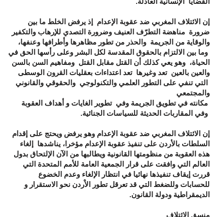
القضايا الإنسانية العادلة.
إن الائتلاف المغربي ضد عقوبة الإعدام إذ يرفض الخلط ما بين
ضرورة مناهضة التطرّف العنيف وضرورة التصدي للإرهاب والتكفير
والوقاية من الجريمة والحذر من تطور مظاهرها وأطرافها وعنفها،
وما بين الالتزام بالحقوق المقدسة لكل البشر وعلى رأسها الحق في
الحياة، وهو يعي كذلك أن القتل مقابل القتل ومفاهيم السن بالسن
والعين بالعين تعد وغيرها تعد اعتداءات بعقليات القرون الوسطى
التي تنفي على التطور العلمي والتكنولوجي والحقوقي والقانوني
والمجتمعي
مكانته في تطويق الجريمة وفي تطوير الغايات و أهداف العقوبة
وفي المقاربات الحديثة للسياسات الجنائية
.
إن الائتلاف المغربي ضد عقوبة الإعدام وهو يرفض ويحتج على إقدام
السلطات بالأردن على تنفيذ عقوبة الإعدام مؤخرا، يناشدها إلغاء
هذه العقوبة من منظومتها القانونية ويطالبها من الآن الإلتحاق بدول
العالم التي وافقت على قرار الجمعية العامة للأمم المتحدة التي
قررت إيقاف تنفيذها نهائيا في انتظار الإلغاء وعدم الخضوع
للحسابات وللضغط التي قد تعرقل تطور الاْردن نحو الاستقرار و
الديمقراطية ودولة القانون.
منسق الإئتلاف