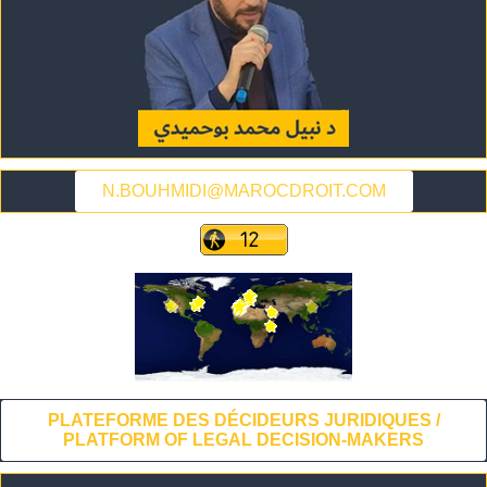
N.BOUHMIDI@MAROCDROIT.COM
PLATEFORME DES DÉCIDEURS JURIDIQUES /
PLATFORM OF LEGAL DECISION-MAKERS