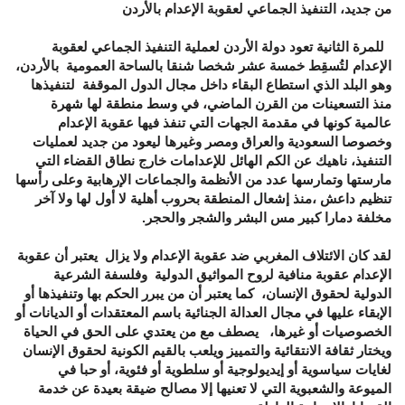
من جديد، التنفيذ الجماعي لعقوبة الإعدام بالأردن
للمرة الثانية تعود دولة الأردن لعملية التنفيذ الجماعي لعقوبة
الإعدام لتُسقِط خمسة عشر شخصا شنقا بالساحة العمومية بالأردن،
وهو البلد الذي استطاع البقاء داخل مجال الدول الموقفة لتنفيذها
منذ التسعينات من القرن الماضي، في وسط منطقة لها شهرة
عالمية كونها في مقدمة الجهات التي تنفذ فيها عقوبة الإعدام
وخصوصا السعودية والعراق ومصر وغيرها ليعود من جديد لعمليات
التنفيذ، ناهيك عن الكم الهائل للإعدامات خارج نطاق القضاء التي
مارستها وتمارسها عدد من الأنظمة والجماعات الإرهابية وعلى رأسها
تنظيم داعش ،منذ إشعال المنطقة بحروب أهلية لا أول لها ولا آخر
مخلفة دمارا كبير مس البشر والشجر والحجر.
لقد كان الائتلاف المغربي ضد عقوبة الإعدام ولا يزال يعتبر أن عقوبة
الإعدام عقوبة منافية لروح المواثيق الدولية وفلسفة الشرعية
الدولية لحقوق الإنسان، كما يعتبر أن من يبرر الحكم بها وتنفيذها أو
الإبقاء عليها في مجال العدالة الجنائية باسم المعتقدات أو الديانات أو
الخصوصيات أو غيرها، يصطف مع من يعتدي على الحق في الحياة
ويختار ثقافة الانتقائية والتمييز ويلعب بالقيم الكونية لحقوق الإنسان
لغايات سياسوية أو إيديولوجية أو سلطوية أو فئوية، أو حبا في
الميوعة والشعبوية التي لا تعنيها إلا مصالح ضيقة بعيدة عن خدمة