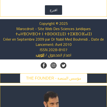
اقترح
Copyright © 2025
Marocdroit - Site Web Des Sciences Juridiques
ⵜⴰⵖⴻⵔⵖⴻⵔⵜ ⵏ ⵜⵓⵙⵙⵏⵉⵡⵉⵏ ⵜⵉⵣⴻⵔⴼⴰⵏⵉⵏ
Créer en Septembre 2009 par Dr Nabil Med Bouhmidi .. Date de
Lancement: Avril 2010
ISSN 2028-8107
اصدار
المحمول
/
الويب
THE FOUNDER - مؤسس المنصة