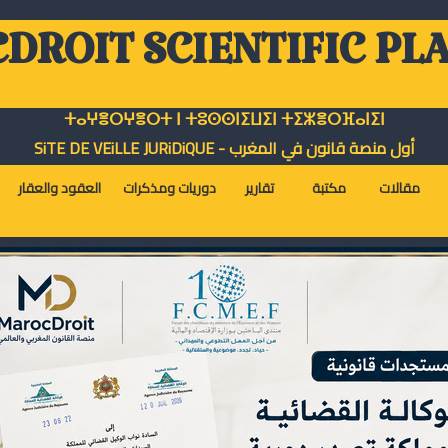
DROIT SCIENTIFIC PL
ⵜⴰⵖⴻⵔⵖⴻⵔⵜ ⵏ ⵜⵓⵙⵙⵏⵉⵡⵉⵏ ⵜⵉⵣⴻⵔⴼⴰⵏⵉⵏ
أول منصة قانون في المغرب - SiTE DE VEiLLE JURiDiQUE
مقالات
مكتبة
تقارير
دوريات ومذكرات
العقود والعقار