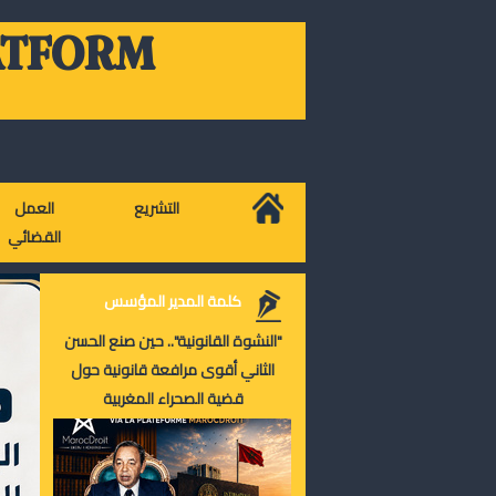
ATFORM
التشريع
العمل
القضائي
كلمة المدير المؤسس
"النشوة القانونية".. حين صنع الحسن
الثاني أقوى مرافعة قانونية حول
قضية الصحراء المغربية