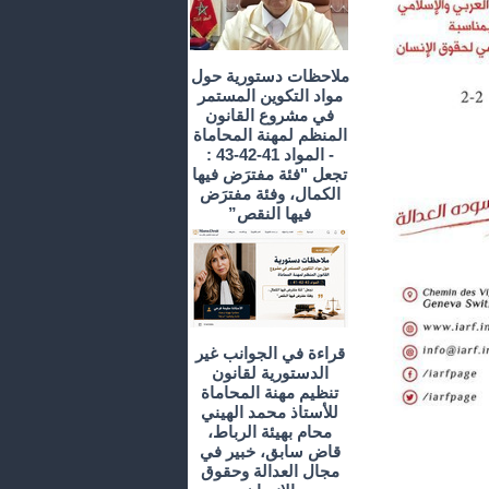
ملاحظات دستورية حول
مواد التكوين المستمر
في مشروع القانون
المنظم لمهنة المحاماة
- المواد 41-42-43 :
تجعل "فئة مفترَض فيها
الكمال، وفئة مفترَض
فيها النقص”
قراءة في الجوانب غير
الدستورية لقانون
تنظيم مهنة المحاماة
للأستاذ محمد الهيني
محام بهيئة الرباط،
قاض سابق، خبير في
مجال العدالة وحقوق