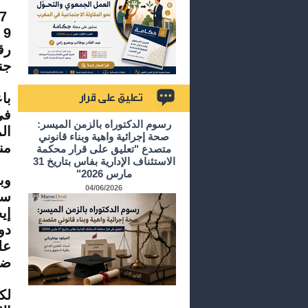
17 صفر 1436
9 ديسمبر 2014
رقم 4
جن
با
في
تعليق على قرار
رسوم الدكتوراه بالزمن الميسر:
ال
صحة إجرائية واهية وبناء قانوني
من
متصدع "تعليق على قرار محكمة
الاستئناف الإدارية بفاس بتاريخ 31
مارس 2026"
04/06/2026
سن
إي
دو
عل
ضر
لك