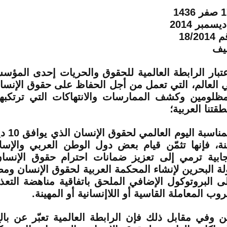
18/201
يف
عتبار الرابطة العالمية للحقوق والحريات إحدى المؤس
 العالم، التي تعمل من أجل الحفاظ على حقوق الإنسا
مظلومين وكشف الممارسات والانتهاكات التي ترتكبه
طقتنا العربية؛
وبمناسبة
ة، فإنها تثمّن قيام بعض دول الوطن العربي واﻹس
جابية ترمي إلى تعزيز ضمانات احترام حقوق اﻹنسان
لة البحرين لإنشاء المحكمة العربية لحقوق الإنسان وم
ى البروتوكول اﻹضافي الملحق باتفاقية مناهضة التع
وب المعاملة القاسية أو اللاإنسانية أو المهينة.
ن وفي مقابل ذلك فإن الرابطة العالمية تعبّر عن بال