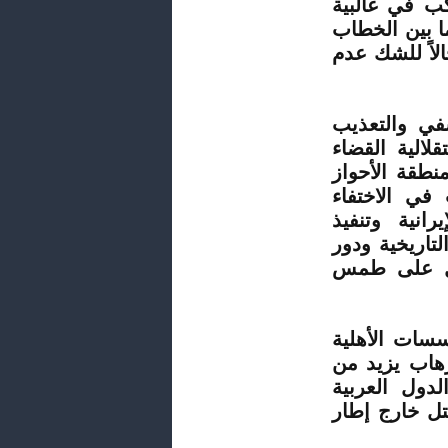
كب في غالبية
ا بين الخطاب
اﻻً للشك عدم
في والتعذيب
لالية القضاء
طقة الأحواز
في الاختفاء
انية وتنفيذ
تاريخية ودور
عمل على طمس
سات الأهلية
رهاب يزيد من
دول العربية
تل خارج إطار