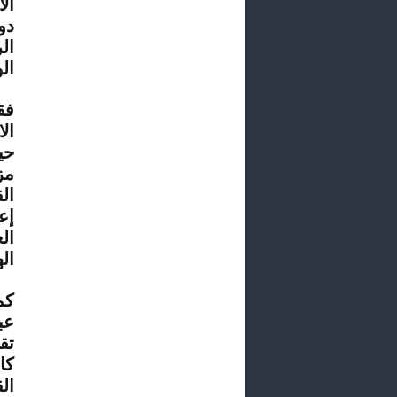
ال
دو
ال
الو
فق
ال
حي
مز
ال
إع
ال
ال
كم
عب
تق
كا
ال