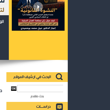
الو
ح
بحث متقدم