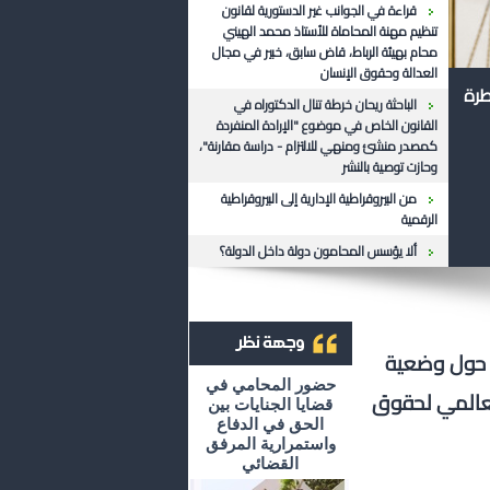
قراءة في الجوانب غير الدستورية لقانون
تنظيم مهنة المحاماة للأستاذ محمد الهيني
محام بهيئة الرباط، قاض سابق، خبير في مجال
العدالة وحقوق الإنسان
طرة
الباحثة ريحان خرطة تنال الدكتوراه في
القانون الخاص في موضوع "الإرادة المنفردة
كمصدر منشئ ومنهي للالتزام - دراسة مقارنة"،
وحازت توصية بالنشر
من البيروقراطية الإدارية إلى البيروقراطية
الرقمية
ألا يؤسس المحامون دولة داخل الدولة؟
ت حول وضعية
أرشيف وجهة نظر
حضور المحامي في
لعالمي لحقوق
قضايا الجنايات بين
الحق في الدفاع
واستمرارية المرفق
القضائي