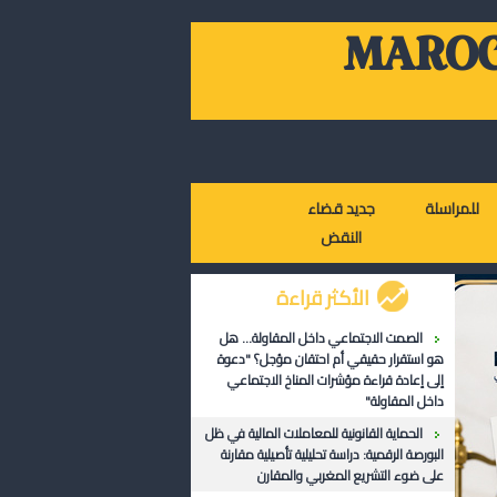
MAROC
للمراسلة
جديد قضاء
النقض
الأكثر قراءة
الصمت الاجتماعي داخل المقاولة... هل
هو استقرار حقيقي أم احتقان مؤجل؟ "دعوة
إلى إعادة قراءة مؤشرات المناخ الاجتماعي
داخل المقاولة"
الحماية القانونية للمعاملات المالية في ظل
البورصة الرقمية: دراسة تحليلية تأصيلية مقارنة
على ضوء التشريع المغربي والمقارن