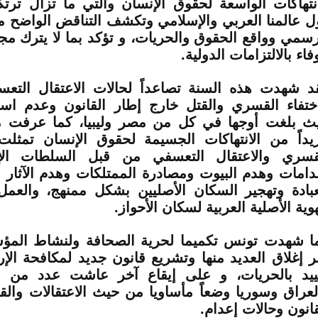
انتهاكات الواسعة لحقوق اﻹنسان والتي ما تزال ترت
ل عالمنا العربي واﻹسلامي وتكشف التناقض الواضح م
رسمي وواقع الحقوق والحريات، و تؤكد بما ﻻ يترك مج
فاء بالالتزامات الدولية.
د شهدت هذه السنة تصاعداً لحالات الاعتقال التعس
اختفاء القسري والقتل خارج إطار القانون وعدم استق
ث بلغت أوجها في كل من مصر وليبيا، كما عرفت من
يداً من الانتهاكات الجسيمة لحقوق اﻹنسان تمثلت 
قسري والاعتقال التعسفي من قبل السلطات الإير
دامات وهدم البيوت ومصادرة الممتلكات وهدم الآثار ال
عبادة وتهجير السكان الأصليين بشكل ممنهج، وال
هوية اﻷصلية العربية لسكان اﻷحواز.
ا شهدت تونس تكميما لحرية الصحافة ولنشاط المؤس
ر إغلاق العديد منها وتشريع قانون جديد لمكافحة الإ
ييد بالحريات، و على إيقاع آخر عاشت عدد من ال
لعراق وسوريا وضعاً مأساويا من حيث الاعتقالات والق
قانون وحالات إعدام.