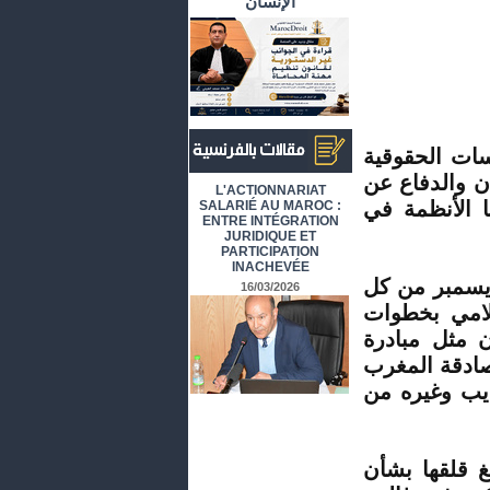
الإنسان
سات الحقوقية
ن والدفاع عن
أرشيف المقالات باللغة الفرنسية
L'ACTIONNARIAT
ا الأنظمة في
SALARIÉ AU MAROC :
ENTRE INTÉGRATION
JURIDIQUE ET
PARTICIPATION
INACHEVÉE
 اليوم العالمي لحقوق اﻹنسان الذي يوافق 10 ديسمبر من كل
16/03/2026
لامي بخطوات
 مثل مبادرة
صادقة المغرب
ذيب وغيره من
غ قلقها بشأن