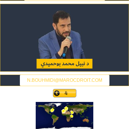
N.BOUHMIDI@MAROCDROIT.COM