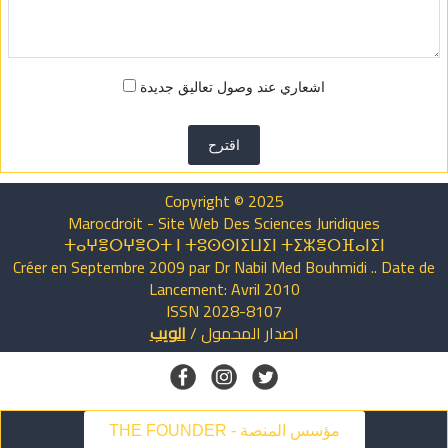
اشعاري عند وصول تعاليق جديدة
اقترح
Copyright © 2025
Marocdroit - Site Web Des Sciences Juridiques
ⵜⴰⵖⴻⵔⵖⴻⵔⵜ ⵏ ⵜⵓⵙⵙⵏⵉⵡⵉⵏ ⵜⵉⵣⴻⵔⴼⴰⵏⵉⵏ
Créer en Septembre 2009 par Dr Nabil Med Bouhmidi .. Date de
Lancement: Avril 2010
ISSN 2028-8107
اصدار
المحمول
/
الويب
THE FOUNDER - مؤسس المنصة