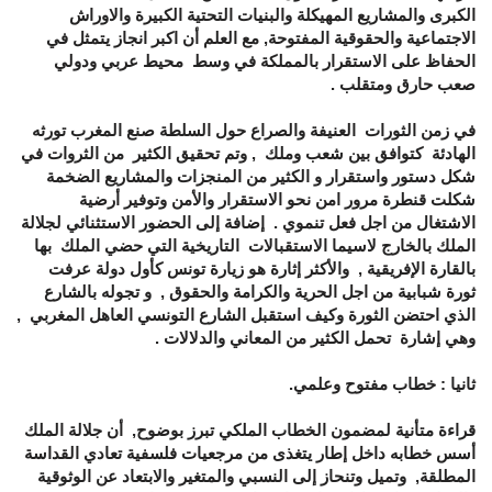
الكبرى والمشاريع المهيكلة والبنيات التحتية الكبيرة والاوراش
الاجتماعية والحقوقية المفتوحة, مع العلم أن اكبر انجاز يتمثل في
الحفاظ على الاستقرار بالمملكة في وسط محيط عربي ودولي
صعب حارق ومتقلب .
في زمن الثورات العنيفة والصراع حول السلطة صنع المغرب تورثه
الهادئة كتوافق بين شعب وملك , وتم تحقيق الكثير من الثروات في
شكل دستور واستقرار و الكثير من المنجزات والمشاريع الضخمة
شكلت قنطرة مرور امن نحو الاستقرار والأمن وتوفير أرضية
الاشتغال من اجل فعل تنموي . إضافة إلى الحضور الاستثنائي لجلالة
الملك بالخارج لاسيما الاستقبالات التاريخية التي حضي الملك بها
بالقارة الإفريقية , والأكثر إثارة هو زيارة تونس كأول دولة عرفت
ثورة شبابية من اجل الحرية والكرامة والحقوق , و تجوله بالشارع
الذي احتضن الثورة وكيف استقبل الشارع التونسي العاهل المغربي ,
وهي إشارة تحمل الكثير من المعاني والدلالات .
ثانيا : خطاب مفتوح وعلمي.
قراءة متأنية لمضمون الخطاب الملكي تبرز بوضوح, أن جلالة الملك
أسس خطابه داخل إطار يتغذى من مرجعيات فلسفية تعادي القداسة
المطلقة, وتميل وتنحاز إلى النسبي والمتغير والابتعاد عن الوثوقية