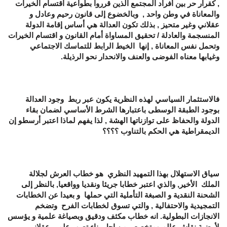
, كقرار حر بين أفراد المجتمع الذين قرروا بطواعية اقتسام الخيرات
والمعاناة في وطن واحد , وبالخضوع إلى قانون رحيم وعادل و
عقلاني وغير متحيز , بذلك تكون العدالة هي أساس إقامة الدولة
المنسجمة والعادلة / تحقيق المساواة أمام القانون و اقتسام الخيرات
وتحمل نفس المعاناة , إنها الخيط الرابط للتماسك الاجتماعي
وغيابها معناه الفوضى والعنف والانحدار نحو الرذيلة.
فالاستثمار السياسي لهذه النظرية يكون عبر ربط وجود العدالة
بوجود الطبقة الوسطى باعتبارها الشرط الأساسي لضمان بقاء
الدولة والحفاظ على توازناتها الهشة , لذا يفهم لماذا اعتبر أرسطو إن
الديمقراطية هي الحكم بالتناوب ؟؟؟؟
سياق الاستهلال بهذا التمهيد النظري هو خطاب العرش لجلالة
الملك الأخير, والذي اعتبر خطابا جريئا ونقديا وواقعيا, بالنظر إلى
الشحنة النقدية و الصبغة التأملية التي حملها و بعيدا عن الخطابات
التمجيدية والاحتفالية , والتي تسوق لخطابات الفرح وتضخم
الانجازات البطولية. انه خطاب مكثف ودقيق وبصياغة علمية و يؤسس
لأرضية نقاش عالم ومتخصص من اجل بناء تصور علمي عقلاني