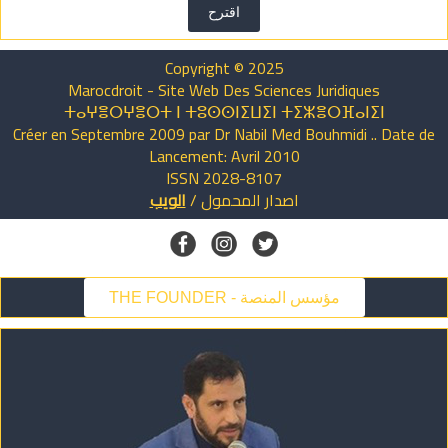
اقترح
Copyright © 2025
Marocdroit - Site Web Des Sciences Juridiques
ⵜⴰⵖⴻⵔⵖⴻⵔⵜ ⵏ ⵜⵓⵙⵙⵏⵉⵡⵉⵏ ⵜⵉⵣⴻⵔⴼⴰⵏⵉⵏ
Créer en Septembre 2009 par Dr Nabil Med Bouhmidi .. Date de
Lancement: Avril 2010
ISSN 2028-8107
اصدار
المحمول
/
الويب
THE FOUNDER - مؤسس المنصة