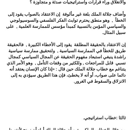
والانغلاق وراء قرارات واستراتيجيات صدئة و متجاوزة ؟
وأضاف جلالة الملك بلغة غير مألوفة إن الاعتقاد بالصواب يقود إلى
الخطأ , وهو منطق يحترم توابث الفكر الفلسفي والسوسيولوجي
والسياسي المؤمن بالنسبية كمبدأ مؤسس للممارسة العلمية , على
سبيل المثال.
إن الاعتقاد بالحقيقة المطلقة يقود إلى الأخطاء الكبيرة , فالحقيقة
طريق للخطأ في الممارسة السياسية , ولتحقيق ممارسة سياسية
راشدة ينبغي استبعاد مفهوم الحقيقة عن المجال السياسي كمجال
نسبي قابل للمراجعات , وللكثير من وقفات التأمل , وهو الأمر الذي
يتناغم مع خطاب جلالة الملك حين قال : «إذا كان الإنسان يعتقد أنه
دائما على صواب، أو أنه لا يخطئ، فإن هذا الطريق سيؤدي به إلى
الانزلاق والسقوط في الغرور.
ثالثا :خطاب استراتيجي.
من خلال الخطاب الملكي يتبن أن جلالة الملك أراد أن نمنح لأنفسنا