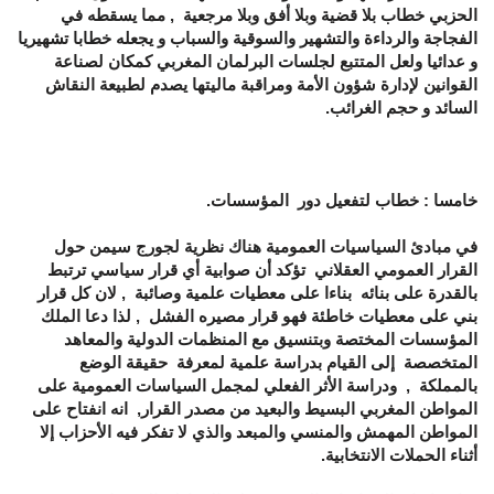
الحزبي خطاب بلا قضية وبلا أفق وبلا مرجعية , مما يسقطه في
الفجاجة والرداءة والتشهير والسوقية والسباب و يجعله خطابا تشهيريا
و عدائيا ولعل المتتبع لجلسات البرلمان المغربي كمكان لصناعة
القوانين لإدارة شؤون الأمة ومراقبة ماليتها يصدم لطبيعة النقاش
السائد و حجم الغرائب.
خامسا : خطاب لتفعيل دور المؤسسات.
في مبادئ السياسيات العمومية هناك نظرية لجورج سيمن حول
القرار العمومي العقلاني تؤكد أن صوابية أي قرار سياسي ترتبط
بالقدرة على بنائه بناءا على معطيات علمية وصائبة , لان كل قرار
بني على معطيات خاطئة فهو قرار مصيره الفشل , لذا دعا الملك
المؤسسات المختصة وبتنسيق مع المنظمات الدولية والمعاهد
المتخصصة إلى القيام بدراسة علمية لمعرفة حقيقة الوضع
بالمملكة , ودراسة الأثر الفعلي لمجمل السياسات العمومية على
المواطن المغربي البسيط والبعيد من مصدر القرار, انه انفتاح على
المواطن المهمش والمنسي والمبعد والذي لا تفكر فيه الأحزاب إلا
أثناء الحملات الانتخابية.