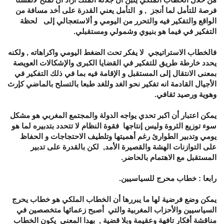
فرصة للتأمل لما أنجز , و التأمل يعني القدرة على أخد مسافة من
الواقع والتفكير فيه والتحرر من اليومي و ألاستعجالي إلى لحظة
التفكير في فيما هو بنيوي وشمولي ومستقبلي.
فالخطاب الاستراتيجي لا يفكر تحت الضغط اليومي واكراهاته , ولكنه
يحدد خارطة طريق للتفكير في القضايا الكبرى والإشكالات العويصة
بمعنى الانتقال إلى المستقبل و الإقامة فيه بما في ذلك التفكير في
الأجيال القادمة انه تفكير نحو الغد وللغد طبعا بالتسلح بالماضي كإرث
وهوية ورصيد ثقافي.
يمكن اعتبار أن اكبر تحدي يواجه الدولة والمجتمع المغربي هو مشكل
سوء توزيع الثروة وليس إنتاجها فقوة النظام لا تتحدد بتدبيره لما هو
يومي وتدبير الطوارئ رغم أهميتها وتلطيف الاحتجاجات و الحفاظ
على التوازنات الهشة والقصيرة الأمد, لكن بالقدرة على تدبير
المستقبل مع الاهتمام بالحاضر.
رابعا : خطاب محرج للسياسيين.
يمكن وضع فرضية لها ما يبررها أن الخطاب الملكي هو خطاب يحرج
السياسيين والأحزاب المغربية والتي أصبح زعمائها متخصصين في
مناقشة أفكار تافهة وعقيمة وبلا قضية , بهدا المعنى يكون الخطاب