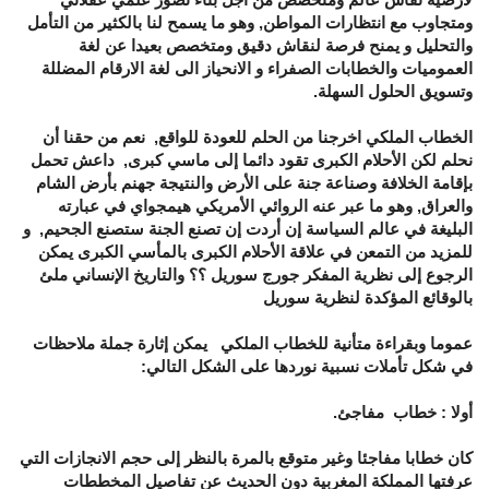
ومتجاوب مع انتظارات المواطن, وهو ما يسمح لنا بالكثير من التأمل
والتحليل و يمنح فرصة لنقاش دقيق ومتخصص بعيدا عن لغة
العموميات والخطابات الصفراء و الانحياز الى لغة الارقام المضللة
وتسويق الحلول السهلة.
الخطاب الملكي اخرجنا من الحلم للعودة للواقع, نعم من حقنا أن
نحلم لكن الأحلام الكبرى تقود دائما إلى ماسي كبرى, داعش تحمل
بإقامة الخلافة وصناعة جنة على الأرض والنتيجة جهنم بأرض الشام
والعراق, وهو ما عبر عنه الروائي الأمريكي هيمجواي في عبارته
البليغة في عالم السياسة إن أردت إن تصنع الجنة ستصنع الجحيم, و
للمزيد من التمعن في علاقة الأحلام الكبرى بالمأسي الكبرى يمكن
الرجوع إلى نظرية المفكر جورج سوريل ؟؟ والتاريخ الإنساني ملئ
بالوقائع المؤكدة لنظرية سوريل
عموما وبقراءة متأنية للخطاب الملكي يمكن إثارة جملة ملاحظات
في شكل تأملات نسبية نوردها على الشكل التالي:
أولا : خطاب مفاجئ.
كان خطابا مفاجئا وغير متوقع بالمرة بالنظر إلى حجم الانجازات التي
عرفتها المملكة المغربية دون الحديث عن تفاصيل المخططات