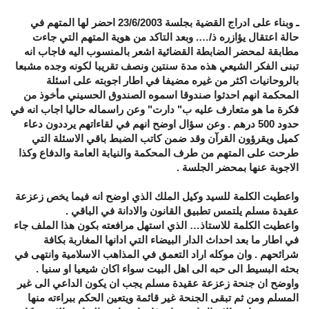
ـ وبناء على ادراج القضية بجلسة 23/6/2003 احضر لها المتهم في
حالة اعتقال يؤازره ذ/…. وبعد التاكد من هوية المتهم التي جاءت
مطابقة لمحضر الضابطة القضائية اشعر بالمنسوب اليه فاجاب انه
تبنى الفكر الشيعي هذه مدة سنتين ونصف تقريبا لكونه وجده مشبعا
بالروحانيات اكثر من غيره مضيفا في اطار اجوبته على اسئلة
المحكمة انهم احدثوا صندوقا اسموه الصندوق الحسيني مأخوذ من
فكرة ما هو متعارف عليه ب" دارت" وعن راسماله حاليا اجاب انه في
حدود 500 درهم . وعن سؤال اوضح انهم في لقاءاتهم يرددون دعاء
كميل ويقرؤون القرآن وقد ضمن كاتب الضبط باقي الاسئلة التي
طرحت على المتهم من طرف المحكمة والنيابة العامة والدفاع وكذا
الاجوبة عنها بمحضر الجلسة .
واعطيت الكلمة للسيد وكيل الملك الذي اوضح انه فيما يخص زعزعة
عقيدة مسلم يلتمس تطبيق القانون والادانة في الباقي .
واعطيت الكلمة للاستاذ… الذي استهل مرافعته بكون هذا الملف جاء
في اطار ما بعد احداث الدار البيضاء التي ادانها المغاربة بكافة
شرائحهم . وان موكله اراد التعمق في المذاهب الاسلامية وانتهى في
بحثه البسيط الى حبه الى اهل البيت سواء اكان شيعيا او سنيا .
واوضح ان جنحة زعزعة عقيدة مسلم يجب ان يكون الداعي الى غير
المسلم ومن ثم تبقى الجنحة غير قائمة ويتعين الحكم ببراءته منها