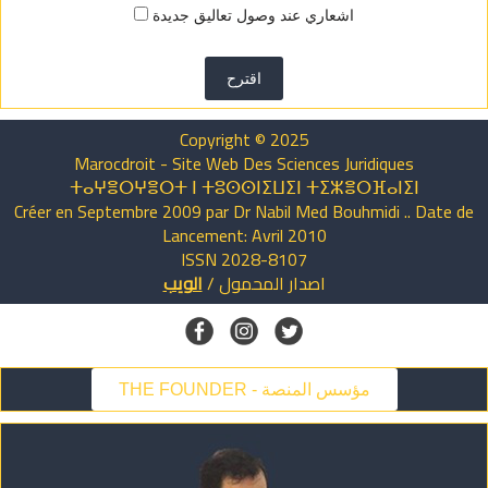
اشعاري عند وصول تعاليق جديدة
اقترح
Copyright © 2025
Marocdroit - Site Web Des Sciences Juridiques
ⵜⴰⵖⴻⵔⵖⴻⵔⵜ ⵏ ⵜⵓⵙⵙⵏⵉⵡⵉⵏ ⵜⵉⵣⴻⵔⴼⴰⵏⵉⵏ
Créer en Septembre 2009 par Dr Nabil Med Bouhmidi .. Date de
Lancement: Avril 2010
ISSN 2028-8107
اصدار
المحمول
/
الويب
THE FOUNDER - مؤسس المنصة