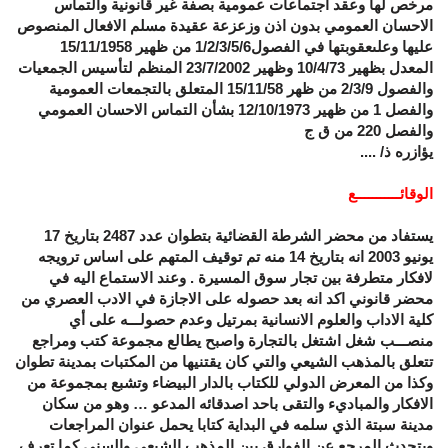
مرخص لها وعقد اجتماعات عمومية بصفة غير قانونية والتماس
الاحسان العمومي بدون اذن وزعزعة عقيدة مسلم الافعال المنصوص
عليها وعلىعقوبتها في الفصول1/2/3/5/6 من ظهير 15/11/1958
المعدل بظهير 10/4/73 وظهير 23/7/2002 المنظم لتأسيس الجمعيات
والفصول 2/3/9 من ظهر 15/11/58 المتعلق بالتجمعات العمومية
والفصل 1 من ظهير 12/10/1973 بشأن التماس الاحسان العمومي
والفصل 220 من ق ج
يؤازره ذ/ ....
الوقائـــــــــــع
يستفاد من محضر الشرطة القضائية بتطوان عدد 2487 بتاريخ 17
يونيو 2003 انه بتاريخ 14 منه تم توقيف المتهم على اساس ترويجه
لافكار متطرفة بين تجار سوق المسيرة . وعند الاستماع اليه في
محضر قانوني اكد انه بعد حصوله على الاجازة في الادب العصري من
كلية الاداب والعلوم الانسانية بمرتيل وعدم حصولـــه على أي
منصـــب شغل اشتغل بالتجارة واصبح يطالع مجموعة كتب ومراجع
تتعلق بالمذهب الشيعي والتي كان يقتنيها من المكتبات بمدينة تطوان
وكذا من المعرض الدولي للكتاب بالدار البيضاء وتشبع بمجموعة من
الافكار والمباديء والتقى باحد اصدقائه المدعو … وهو من سكان
مدينة سبتة الذي سلمه في البداية كتابا يحمل عنوان المراجعات
ويتحدث المرجع عن الفوارق بين المذهب الشيعي والسني كما تعرف