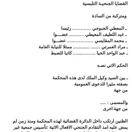
القضايا الجنحيـة التلبسية
ومتركبة من السادة
ـ المعطي الجبوجي …………. رئيسا
ـ عبد اللطيف المعيطي …..…... عضــــوا
ـ محمد المقايسي ……………… عضـــوا
ـ مراد العمرتي ........ .............. ممثلا للنيابة العامة
ـ عبد الواحد الحيا .………..…. كاتبا للضبط
الحكم الاتي نصـه
ـ بين السيد وكيل الملك لدى هذه المحكمة
بصفته مثيرا للدعوى العمومية
من جهة
والمسمى : .....
من جهة اخرى
الظنين ارتكب داخل الدائرة القضائية لهذه المحكمة ومنذ زمن لم
يمض عليه امد التقادم الجنحي الافعال الاتية :تأسيس جمعية غير