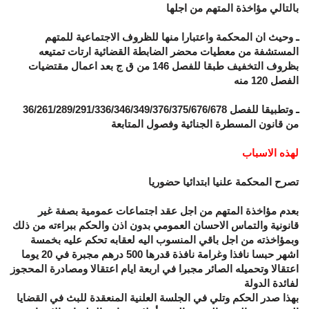
بالتالي مؤاخذة المتهم من اجلها
ـ وحيث ان المحكمة واعتبارا منها للظروف الاجتماعية للمتهم
المستشفة من معطيات محضر الضابطة القضائية ارتات تمتيعه
بظروف التخفيف طبقا للفصل 146 من ق ج بعد اعمال مقتضيات
الفصل 120 منه
ـ وتطبيقا للفصل 36/261/289/291/336/346/349/376
/375/676/678
من قانون المسطرة الجنائية وفصول المتابعة
لهذه الاسباب
تصرح المحكمة علنيا ابتدائيا حضوريا
بعدم مؤاخذة المتهم من اجل عقد اجتماعات عمومية بصفة غير
قانونية والتماس الاحسان العمومي بدون اذن والحكم ببراءته من ذلك
وبمؤاخذته من اجل باقي المنسوب اليه لعقابه تحكم عليه بخمسة
اشهر حبسا نافذا وغرامة نافذة قدرها 500 درهم مجبرة في 20 يوما
اعتقالا وتحميله الصائر مجبرا في اربعة ايام اعتقالا ومصادرة المحجوز
لفائدة الدولة
بهذا صدر الحكم وتلي في الجلسة العلنية المنعقدة للبث في القضايا