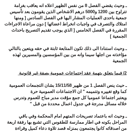
ـ وحيث يقضي الفصل 8 من نفس الظهير اعلاه انه يعاقب بغرامة
تتراوح بين 1200 و5000 درهم الاشخاص الذين يقومون بعد تأسيس
جمعية باحدى العمليات المشار اليها في الفصل السادس [ ومنها
امتلاك والتصرف في واجبات انخراط اعضائها ] دون مراعاة الاجراءات
المقررة في الفصل الخامس [ الذي يوجب تقديم التصريح باحداث
الجمعية ]
ـ وحيث استنادا الى ذلك تكون المتابعة ثابتة في حقه ويتعين بالتالي
مؤاخذته من اجلها سيما وانه من بين المؤسسين والمسيرين لهذه
الجمعية
2/ فيما يتعلق بتهمة عقد اجتماعات عمومية بصفة غير قانونية
ـ حيث ينص الفصل 1 من ظهير 15/11/58 بشان التجمعات العمومية
كما وقع تغييره وتتميمه " ان الاجتماعات العمومية حرة
ويعتبر اجتماعا عموميا كل جمع مؤقت مدبر مباح للعموم وتدرس
خلاله مسائل مدرجة في جدول اعمال محددة من قبل "
ـ وحيث انه باعتماد تصريحات المتهم امام المحكمة وفي باقي
المراحل بكونه في اطار ممارسة للطقوس التي تشبع بها رفقة اربعة
من اصدقائه كانوا يجتمعون بمنزله قصد تلاوة دعاء كميل وقراءة