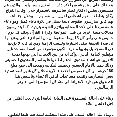
بعد ذلك على مجموعة من الافراد ك… المقيم باسبانيا و… والذين هم
متشبعون بنفس الافكار فصار يعاشرهم باستمرار خلال اوقات الفراغ
وكان يتعاطف معهم اشخاص اخرين من ضمنهم…. وخلال اجتماعه
بهم كانوا يمارسون طقوسا دينية تتمثل في تلاوة دعاء كميل وهو دعاء
علمه سيدنا علي لاحد الصحابة ويلتزم الشيعة بترديده كما يتدارسون
مجالات دينية اخرى من قبيل الموعظة وقراءة القرآن وذلك كل يوم
خميس على رأس كل 15 يوما . مضيفا ان من المباديء التي يقتنع بها
ان صلاة الجمعة تبقى اختيارية وليست الزامية ومن ثم فانه لا يؤديها
في المسجد بل يؤديها منفردا الكون مجموعة من ائمة المساجد غير
مؤهلين لامامة الناس . واكد انه من بين الادبيات التي نهجها بمعية
الاخرين هو انشاء صندوق للدعم اطلقوا عليه اسم الصندوق الحسيني
وذلك تيمنا بالامام الحسين وتعظيما لمكانته ويهدف الى جمع مبلغ
150 درهم من كل عضو من الاعضاء الاربعة خلال كل شهر قصد تسديد
بعض المصاريف وتقديم مساعدات لباقي الاعضاء وتاسيس هذا
الصندوق هو بداية الانخراط في مشاكل المجتمع ا لتي تعترض
الرساليين .
وبناء على احالة المسطرة على النيابة العامة التي تابعت الظنين من
اجل الافعال اعلاه
ـ وبناء على احالة الملف على هذه المحكمة للبث فيه طبقا للقانون