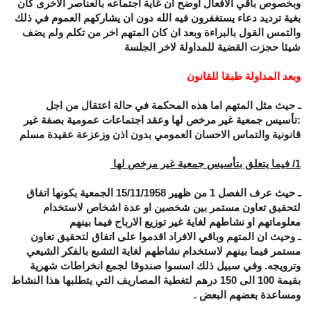
وبخصوص باقي الافعال اوضح ان غاية اجتماعه بالعناصر الاخرى كان
بغية ترديد دعاء يستغفرون فيه الله دون ان يشاركهم العموم في ذلك
والتمس القول بالبراءة وبعد ان كان المتهم اخر من تكلم ولم يضف
شيئا حجزت القضية للمداولة لاخر الجلسة
وبعد المداولة طبقا للقانون
ـ حيث مثل المتهم اما هذه المحكمة في حالة اعتقال من اجل
:تأسيس جمعية غير مرخص لها وعقد اجتماعات عمومية بصفة غير
قانونية والتماس الاحسان العمومي بدون اذن وزعزعة عقيدة مسلم
1/ فيما يتعلق بتأسيس جمعية غير مرخص لها
ـ حيث عرف الفصل 1 من ظهير 15/11/1958 الجمعية بكونها اتفاق
لتحقيق تعاون مستمر بين شخصين او عدة اشخاص لاستخدام
معلوماتهم او نشاطهم لغاية غير توزيع الارباح فيما بينهم
ـ وحيث ان المتهم وباقي الافراد اقدموا على اتفاق لتحقيق تعاون
مستمر فيما بينهم لاستخدام نشاطهم لغاية التشبع بالفكر الشيعي
وترويجه. وفي سبيل ذلك اسسوا صندوقا لجمع انخراطات شهرية
بقيمة 100 الى 150 درهم لتغطية المصاريف التي يتطلبها هذا النشاط
ومساعدة بعضهم البعض .