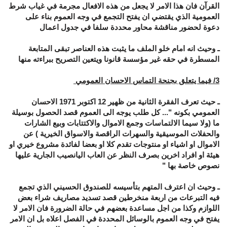
القرآن فان هذا الامر لا يجعل من هذه الافعال مجرمة في غياب شرط
العمومية الذي يقتضي ان يفتح التجمع في وجه العموم بناء على
دعوة لحضور مناقشة محاور محددة سلفا في جدول اعمال
ـ وحيث انه امام خلو الملف ما يثبت هذه العناصر تبقى المتابعة
المسطرة في حقه غير مؤسسة قانونا ويتعين التصريح ببراءته منها
3/ فيما يتعلق بجنحة التماس الاحسان العمومي
ـ حيث تعرف الفقرة الثانية من ظهير 12 اكتوبر 1971 الاحسان
العمومي بكونه "... كل طلب يوجه الى العموم قصد الحصول بوسيلة
ما (ولا سيما الالتماسات وجمع الاموال والاكتتابات وبيع الشارات
والحفلات الموسيقية والسهرات الراقصة والاسواق الخيرية ) عن
الاموال او اشياء او منتوجات تقدم كلا او بعضا لفائدة مشروع خيري او
هيئة او افراد اخرين بصرف النظر عن العاب اليانصيب الجارية عليها
نصوص خاصة بها "
ـ وحيث ان اعترف المتهم بتأسيسه للصندوق الحسيني الذي تجمع
فيه التبرعات من اربعة منخرطين قصد تسديد مصاريف شراء بعض
اللوازم وكذا من اجل مساعدة بعضهم في حالة الضرورة فان الامر لا
يفتح في وجه العموم بالوسائل المحددة في الفصل اعلاه بل ان الامر