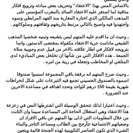
بالاساس المس بهذا "الاعتقاد" وتحريف بعض مبادئه وترويج افكار
منافية لما استقر عليه الاعتقاد السائد بالمغرب المؤسس على
المذهب المالكي الذي اختاره المغاربة منذ العهد المرابطي ونموه
واجتهدوا فيه واصبح بالتالي مرتبط بتاريخهم وثقافتهم وسلوكاتهم .
ـ وحيث ان ما اقدم عليه المتهم ليس بتشبعه وتبنيه شخصيا المذهب
الشيعي مادامت حرية الاعتقاد مكفولة بمقتضى الدستور، وانما
بترويجه لافكار في اطار علاقته بالاخر من قبيل عدم وجوبية صلاة
الجمعة ، هذه الافكار التي من شأنها ان تخلخل بعض المباديء لدى
المتلقي او المخاطب وتجعله في ريبة من امره .
ـ وحيث صرح المتهم انه برفقة باقي المجموعة اسسوا صندوقا
اسموه بالصندوق الحسيني تجمع فيه التبرعات على شكل انخراطات
شهرية بقيمة 150 درهم للواحد وتحدد اهدافه في مساعدة الاخرين
عند الضرورة .
ـ وحيث اعتبارا لذلك تتحقق الوسيلة التي اشترطها النص في زعزعة
هذا الاعتقاد وهي استغلال الحاجة الى المساعدة سيما وان الثابت
من خلال المعلومات التي ادلى بها المتهم عن باقي الافراد ان
وضعياتهم الاجتماعية تتأرجح بين الطالب ومساعد التاجر والبناء
الشيء الذي تكون العناصر التكوينية لهذه الجنحة قائمة ويتعين