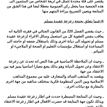
يقتصر على فئة محددة تتمثل في اربعة اشخاص من المنتمين الى
هذه الجمعية مما يجعل ركن العمومية معطلا ايضا في هذا الشق من
المتابعة ويتعين التصريح ببراءة المتهم منها
4/ فيما يتعلق بجنحة زعزعة عقيدة مسلم
ـ حيث يقضي الفصل 220 من القانون الجنائي في فقرته الثانية انه
يعاقب بنفس العقوبة كل من استعمل وسائل الاغراء لزعزعة عقيدة
مسلم او تحويله الى ديانة اخرى وذلك باستغلال ضعفه او حاجته الى
المساعدة او استغلال مؤسسات التعليم او الصحة او الملاجيء او
المياتم .
ـ وحيث ان الملاحظة الاساسية في هذا النص انه تحدث عن زعزعة
الاعتقاد وعن تحويل الديانة وهو بذلك يضع معيارا اساسيا يميز فيه بين
الاعتقاد من جهة
ويقصد به المذهب السائد والمتعارف عليه من مجموع المذاهب
الاسلامية وبين الدين كمنظومة فكرية بمختلف مذاهبه من جهة اخرى
بالمقارنة مع ديانات اخرى .
ـ وحيث ان المتابعة المسطرة حددت في اطار زعزعة عقيدة مسلم
وبذلك تكون جهة المتابعة قد حصرت الافعال في اطار زعزعة الاعتقاد
والذي يقتضي