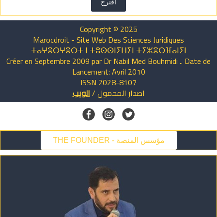
اقترح
Copyright © 2025
Marocdroit - Site Web Des Sciences Juridiques
ⵜⴰⵖⴻⵔⵖⴻⵔⵜ ⵏ ⵜⵓⵙⵙⵏⵉⵡⵉⵏ ⵜⵉⵣⴻⵔⴼⴰⵏⵉⵏ
Créer en Septembre 2009 par Dr Nabil Med Bouhmidi .. Date de
Lancement: Avril 2010
ISSN 2028-8107
اصدار
المحمول
/
الويب
THE FOUNDER - مؤسس المنصة