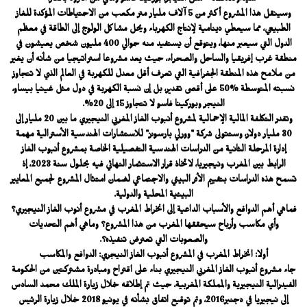
"سيداوCEDAO " مثل النيجر، بوركينا فاسو ومالي من التزود بالغاز.
وسينقل هذا المشروع أكثر من 5 آلاف مليار متر مكعب من الاحتياطات المؤكدة للغاز
الطبيعي، مما سيعطي دينامية لإنتاج الكهرباء ويحل مشاكل الولوج إلى الطاقة في معظم
الدول التي سيعبر منها، ويتوقع أن يستفيد منه حوالي 400 مليون شخص يعيشون في
منطقة غرب إفريقيا والساحل والصحراء، حيث يعد مشروعا استراتيجيا من شأنه أن يغير
من ملامح هذه المنطقة الجغرافية التي تعرف أقل معدل للكهربة في العالم الذي لا تتجاوز
نسبته المتوسطة %50 على أقصى تقدير، بل إن نسبة الكهربة في دول مثل غينيا بيساو،
النيجر وبوركينا فاسو لا تتجاوز 15 إلى 20%.
وتقدر التكلفة المالية الإجمالية لمشروع أنبوب الغاز المغربي النيجيري ما بين 20 مليار إلى
30 مليار دولار، وستتولى شركة "وورلي بارسونز" للاستشارات الهندسية الأسترالية مهمة
إدارة المرحلة الثانية من الدراسات الهندسية التفصيلية الخاصة بمشروع أنبوب الغاز
الرابط بين المغرب ونيجيريا، لاتخاذ قرار الاستثمار النهائي فيه بحلول سنة 2023، إذ
تسمح هذه الدراسات بتقييم الأثر البيئي والاجتماعي لضمان امتثال المشروع لجميع المعايير
البيئية المحلية والدولية.
فماهي أهم الدوافع والأسباب الداعية إلى انخراط المغرب في مشروع أنوب الغاز النيجيري؟
وأي مكاسب وأرباح سيحققها المغرب من هذا المشروع؟ وماهي أهم التحديات
والصعوبات التي تعترض تنفيذه؟.
أولا: انخراط المغرب في المشروع أنبوب الغاز النيجري: الدوافع والمكاسب
جاء مشروع أنبوب الغاز المغربي النيجيري بناء على اقتراح ومبادرة مشتركتين من الحكومة
الفيدرالية النيجيرية والمملكة المغربية، حيث تم إطلاقه خلال زيارة الملك محمد السادس
إلى نيجيريا في دجنبر2016، وتم توقيع اتفاق بشأنه في يونيو 2018 خلال زيارة الرئيس