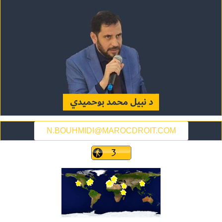
N.BOUHMIDI@MAROCDROIT.COM