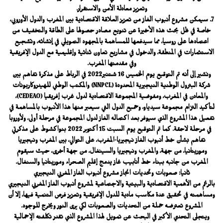
وتعزيز معادلة الأمن والاستقرار.
7. سيمكن مشروع أنبوب الغاز من تعزيز العلاقة الاقتصادية بين المغرب والدول الأوروبي،
خاصة في ظل بحث هذه الأخيرة عن تنويع مصادر حصولها على الطاقة والتخفيف من
اعتمادها على روسيا، مما سيدفعها للمساهمة بالمجهود التمويلي في إنشائه، وتشجيع
الاستثمارات في المنطقة، والدخول في مشاريع تعاون ثنائية وإقليمية مع الدول الإفريقية
وفي مقدمتها المغرب.
ونشير إلى أنه تم التوقيع يوم الخميس 16 شتنبر2022 في الرباط على مذكرة تفاهم بين
شركة البترول الوطنية النيجيرية المحدودة (NNPCL) والمكتب الوطني للهيدروكاربونات
والمعادن في المغرب، ومفوضية المجموعة الاقتصادية لدول غرب إفريقيا (CEDEAO)،
لتأكيد التزام مجموعة سيدياو، وجميع الدول التي سيعبر منها هذا الأنبوب بالمساهمة في
تفعيل هذا المشروع الذي سيوفر بعد اكتماله الغاز لدول المجموعة في مرحلة أولى، ولأوروبا
في مرحلة لاحقة. كما تم التوقيع يوم السبت 15 أكتوبر 2022 بنواكشوط على مذكرتي
تفاهم بشأن خط أنبوب الغاز نيجيريا-المغرب، على التوالي، بين المغرب ونيجيريا
وموريتانيا، من جهة، والمغرب ونيجيريا والسينغال، من جهة أخرى، حيث سيقوم
المغرب من جانبه ببناء خط أنابيب غاز يدمج إقليم الصحراء وموريتانيا والسنغال.
ثانيا: صعوبات وتحديات انجاز مشروع أنبوب الغاز المغربي النيجيري
بالرغم من الأهمية الاقتصادية والبيئية والاجتماعية لمشروع أنبوب الغاز المغربي النيجيري
ومساهمته في تحقيق عدة مكاسب مادية للدول الإفريقية وتعزيز فرص التنمية فيها، إلا أن
المشروع تعترضه جملة من التحديات والصعوبات لكي يرى النور ويخرج للوجود.
ويتجلى التحدي الأكبر في البحث عن تمويل لهذا المشروع الذي تقدر تكلفته الإجمالية