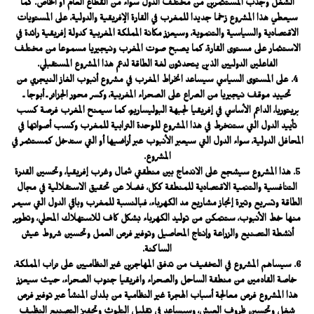
الشغل وجذب المستثمرين من مختلف الدول سواء من القطاع العام أو الخاص. كما
سيعطي هذا المشروع زخما جديدا للمغرب في القارة الإفريقية والدولية، على المستويات
الاقتصادية والسياسية والتنموية، وسيعزز مكانة المملكة المغربية كدولة إفريقية رائدة في
الاستثمار على مستوى القارة، كما يصبح صوت المغرب ونيجيريا مسموعا من مختلف
الفاعلين الدوليين الذين يتحدثون لغة الطاقة لدعم هذا المشروع المستقبلي.
4. على المستوى السياسي سيساعد انخراط المغرب في مشروع أنبوب الغاز النيجري من
تحييد موقف نيجيريا من الصراع على الصحراء المغربية، وكسر محور الجزائر ـ أبوجا ـ
بريتوريا، الداعم الأساسي في إفريقيا لجبهة البوليساريو، كما سيمنح المغرب فرصة كسب
تأييد الدول التي ستنخرط في هذا المشروع للوحدة الترابية للمغرب وكسب أصواتها في
المحافل الدولية، سواء الدول التي سيعبر الأنبوب عبر أراضيها أو التي ستدخل كمستثمر في
المشروع.
5. هذا المشروع سيشجع على الاندماج بين منطقتي شمال وغرب إفريقيا، وتحسين القدرة
التنافسية والتنمية الاقتصادية للمنطقة ككل، فضلا عن تحقيق الاستقلالية في مجال
الطاقة وتسريع وتيرة إنجاز مشاريع مد الكهرباء، فبالنسبة للمغرب وباقي الدول التي سيمر
منها خط الأنبوب، ستتمكن من توليد الكهرباء بشكل كاف للاستهلاك المحلي، وتطوير
أنشطة التصنيع والزراعة وإنتاج المحاصيل وتوفير فرص العمل وتحسين شروط عيش
الساكنة.
6. سيساهم المشروع في التخفيف من تدفق المهاجرين غير النظاميين على تراب المملكة،
خاصة القادمين من منطقة الساحل والصحراء وافريقيا جنوب الصحراء، حيث سيعزز
هذا المشروع فرص معالجة أسباب الهجرة غير النظامية من بلدان المنشأ عبر توفير فرص
شغل وتحسين ظروف العيش، وسيساعد في تقليل التلوث وتحفيز التصنيع النظيف