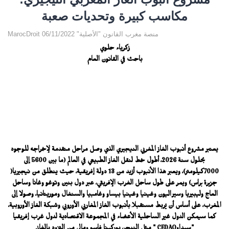
مكاسب كبيرة وتحديات صعبة
MarocDroit منصة مغرب القانون "الأصلية" 06/11/2022
زكرياء حلوي
باحث في القانون العام
يعتبر مشروع أنبوب الغاز المغربي النيجيري الذي وصل مراحل متقدمة لإخراجه للوجود
بحلول سنة 2026، أطول خط لنقل الغاز الطبيعي في العالم (ما بين 5600 إلى
7000كيلومتر)، ويعبر هذا الأنبوب أزيد من 13 دولة إفريقية، حيث ينطلق من نيجيريا(
جزيرة براس) ويمر على طول ساحل الغرب الإفريقي، عبر دول بنين وتوغو وغانا وساحل
العاج وليبيريا وسيراليون وغينيا وغينيا بيساو وغامبيا والسنغال وموريتانيا، وصولا إلى
المغرب، على أساس أن يُربط مستقبلا بأنبوب الغاز المغاربي الأوروبي وشبكة الغاز الأوروبية،
كما سيمكن الدول غير الساحلية الأعضاء في المجموعة الاقتصادية لدول غرب إفريقيا