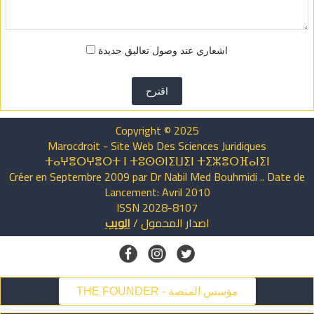
اشعاري عند وصول تعاليق جديدة
اقترح
Copyright © 2025
Marocdroit - Site Web Des Sciences Juridiques
ⵜⴰⵖⴻⵔⵖⴻⵔⵜ ⵏ ⵜⵓⵙⵙⵏⵉⵡⵉⵏ ⵜⵉⵣⴻⵔⴼⴰⵏⵉⵏ
Créer en Septembre 2009 par Dr Nabil Med Bouhmidi .. Date de
Lancement: Avril 2010
ISSN 2028-8107
اصدار
المحمول
/
الويب
THE FOUNDER - مؤسس المنصة