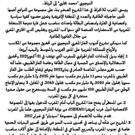
النيجيري "محمد بخاري" إلى الرباط.
ويسعى المغرب للانخراط في هذا المشروع الضخم بناء على مجموعة من الدوافع أهمها
تأمين حاجياته الطاقية، والتمدد في المنطقة الإفريقية وتعزيز حضوره كقوة سياسية
واقتصادية في القارة، وامتصاص البطالة بإحداث مناصب شغل قارة نتيجة الاستفادة
المغربية من الاستثمارات الضخمة التي ستواكب المشروع، وتقليص الدين الخارجي المغربي
من خلال الفاتورة الطاقية.
كما سيمكن مشروع أنبوب الغاز المغربي النيجيري من تحقيق مجموعة من المكاسب
والأرباح للمملكة المغربية على المدى القريب والمتوسط والبعيد أبرزها:
1. إيجاد بديل لإمدادات الغاز الجزائري للمغرب الذي توقف في 31 أكتوبر2021 وتحقيق
الاستقلالية والإنعتاق من التبعية في مجال الطاقة وخاصة الغاز الطبيعي، علما أنه
حسب تقرير مجلس المنافسة الصادر في يناير2022 يتوقع ارتفاع الطلب على الغاز
الطبيعي بالمغرب بنحو 1.1 مليار متر مكعب سنويا عام 2025، و1.7 مليار متر مكعب
سنويا بحلول عام 2030، و3 مليار متر مكعب بحلول 2040. في المقابل، لا يتجاوز الإنتاج
الوطني من الغاز الطبيعي 100 مليون متر مكعب في السنة، ويستخرج من حقول صغيرة
منتشرة في كل ربوع المغرب.
2. من المنتظر أن يفتح هذا المشروع الباب أمام المغرب للدخول بقوة إلى المجموعة
الاقتصادية لدول غرب إفريقيا (CEDEAO)، من بوابة الغاز النيجيري، علما بأن المغرب
تقدم بطلب للانضمام إلى مجموعة "سيدياو" في فبراير 2017.
3. المشروع من شأنه أن يساعد في تحسين نسب النمو عن طريق تحسين البنيات التحتية
خاصة في جنوب المغرب والتسريع الصناعي في المنطقة، بالإضافة إلى خلق آلاف مناصب