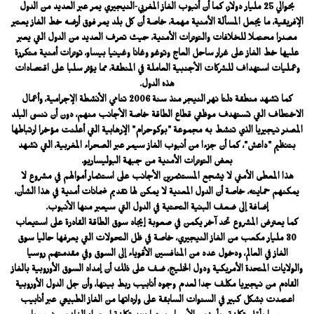
بحوالي 25 مليار دولار، كما أن أنبوب الغاز المغربي-النيجيري يمر عبر العديد من الدول
الإفريقية، ما يجعل المسألة الأمنية مهمة، خاصة أن كل بلد يمر فوق أرضه خط الغاز يعتبر
مصدرا محتملا للخلافات والتوترات الأمنية، حيث تعرف العديد من الدول التي يعبر
عليها خط الغاز على غرار ساحل العاج وتوغو وغانا وغينيا بيساو، توترات أمنية متكررة
وعمليات استهداف للشركات الأجنبية العاملة في المنطقة، مما يؤثر سلبا على اقتصادات
هذه الدول.
كما تشهد منطقة دلتا نهر النيجر منذ سنة 2006 تنامي الأنشطة الإجرامية، وأعمال
الاختطاف التي تستهدف موظفي قطاع الطاقة خاصة الأجانب منهم، دون أن ننسى البلد
المصدر نيجيريا الذي تنشط به مجموعة "بوكوحرام" الإرهابية التي أعلنت مؤخرا ارتباطها
بتنظيم "داعش"، كما أن جزءا من أنبوب الغاز سيمر عبر الصحراء المغربية، التي تشهد
بعض التوترات الأمنية من جبهة البوليساريو.
هذا المعطى الأمني لا يشجع المستثمرين الأجانب على استثمار أموالهم في مشروع لا
يمكنهم حمايته، خاصة أن الدول المعنية لا يمكن لها تقديم ضمانات أمنية في هذا الشأن،
إضافة إلى ضعف البنية التحتية في الدول التي سيعبر منها الأنبوب.
كما يعترض المشروع تحد آخر يكمن في صعوبة إيجاد سوق الطاقة القادرة على استيعاب
30 مليار مكعب من الغاز النيجيري، خاصة في ظل التحولات التي يعرفها حاليا سوق
الغاز في العالم، ودخول عدد من المنافسين الأقوياء إلى السوق وفي مقدمتهم روسيا
والولايات المتحدة الأمريكية ودول الخليج، ضف على ذلك أن إمداد السوق الأوروبية بالغاز
القادم من نيجيريا مكلف جدا لعدم وجود أنابيب ربط بينها، وأن جل الدول الأوروبية
اعتمدت بشكل كبير في السنوات السابقة على وارداتها من الغاز الطبيعي عبر أنابيب