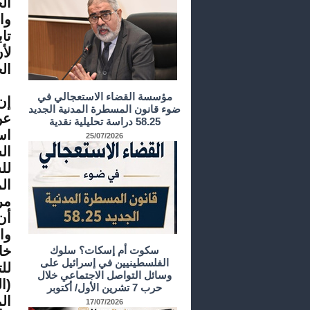
ال
وا
تا
لأ
ال
مؤسسة القضاء الاستعجالي في
إن
ضوء قانون المسطرة المدنية الجديد
عن
58.25 دراسة تحليلية نقدية
اس
25/07/2026
ال
لل
ال
مر
أن
وا
خا
سكوت أم إسكات؟ سلوك
الفلسطينيين في إسرائيل على
لل
وسائل التواصل الاجتماعي خلال
حرب 7 تشرين الأول/ أكتوبر
ال
17/07/2026