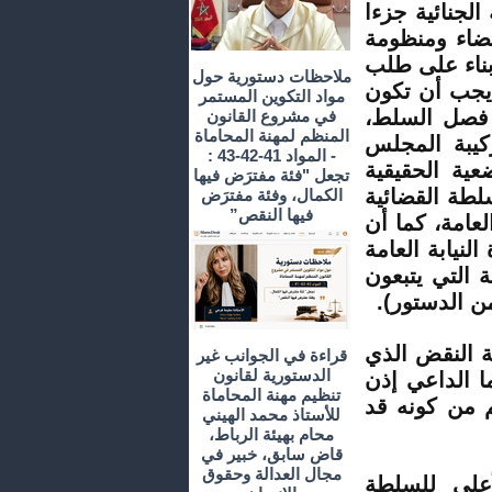
الجنائية جزءا
قضاء ومنظومة
 بناء على طلب
ملاحظات دستورية حول
ي يجب أن تكون
مواد التكوين المستمر
 فصل السلط،
في مشروع القانون
المنظم لمهنة المحاماة
ل من تركيبة المجلس
- المواد 41-42-43 :
عية الحقيقية
تجعل "فئة مفترَض فيها
سلطة القضائية
الكمال، وفئة مفترَض
فيها النقص”
عامة، كما أن
نيابة العامة
 التي يتبعون
مة النقض الذي
قراءة في الجوانب غير
الدستورية لقانون
ما الداعي إذن
تنظيم مهنة المحاماة
غم من كونه قد
للأستاذ محمد الهيني
محام بهيئة الرباط،
قاض سابق، خبير في
مجال العدالة وحقوق
أعلى للسلطة