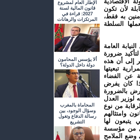
ة الاقتصادية
الإطار العام لمشروع
بلة لأن تكون
قانون المالية لسنة
2027: قراءة في
مؤمنين به فقط،
المرتكزات والرهانات
ملها السلطة
لنيابة العامة
لتأكيد ضرورة
ألا يؤسس المحامون
ر إلى أن هذه
دولة داخل الدولة؟
ارية تبعيتها
لة عن الفضاء
ذا كان يفرض
فرض بالضرورة
ه لوزير العدل
المحاماة بالمغرب
لرقابة من نوع
وسؤال الوجود، بين
ون وامتثالهم
رسالة الدفاع وتغول
ي يتبعون لها
التشريع
ق الفصل 113 الذي جعل من مؤسسة
وضع الملامح