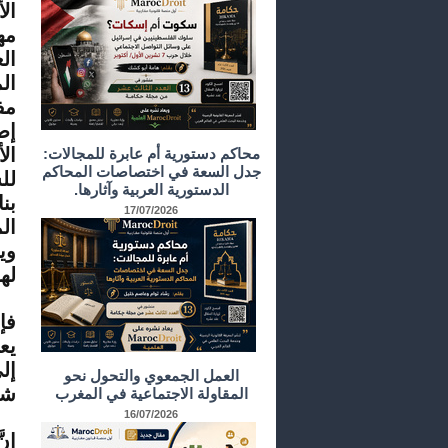
ال
مه
ال
ال
مف
ال
محاكم دستورية أم عابرة للمجالات:
جدل السعة في اختصاصات المحاكم
لل
الدستورية العربية وآثارها.
بن
17/07/2026
ال
وي
لها
فإ
يع
إل
العمل الجمعوي والتحول نحو
شا
المقاولة الاجتماعية في المغرب
16/07/2026
إن