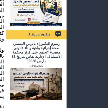
ال
ال
من
ال
ال
كث
وز
تعليق على قرار
رسوم الدكتوراه بالزمن الميسر:
صحة إجرائية واهية وبناء قانوني
ول
متصدع "تعليق على قرار محكمة
با
الاستئناف الإدارية بفاس بتاريخ 31
مارس 2026"
ال
04/06/2026
ال
ال
ال
مج
في
بم
إن