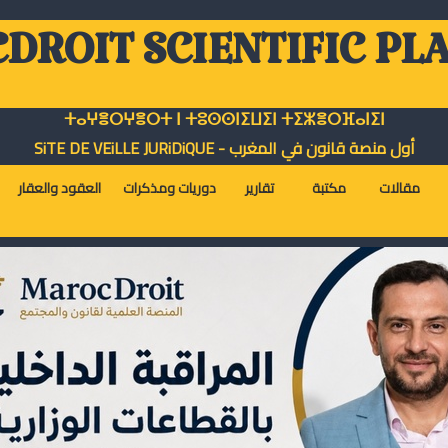
DROIT SCIENTIFIC PL
ⵜⴰⵖⴻⵔⵖⴻⵔⵜ ⵏ ⵜⵓⵙⵙⵏⵉⵡⵉⵏ ⵜⵉⵣⴻⵔⴼⴰⵏⵉⵏ
أول منصة قانون في المغرب - SiTE DE VEiLLE JURiDiQUE
مقالات
مكتبة
تقارير
دوريات ومذكرات
العقود والعقار