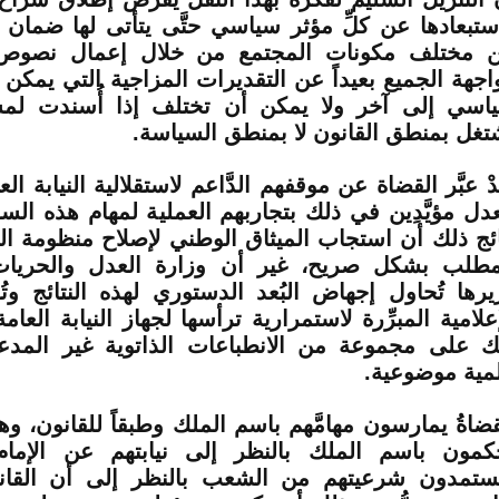
ستبعادها عن كلِّ مؤثر سياسي حتَّى يتأتى لها ضمان الت
ن مختلف مكونات المجتمع من خلال إعمال نصوص 
اجهة الجميع بعيداً عن التقديرات المزاجية التي يمكن
اسي إلى آخر ولا يمكن أن تختلف إذا أُسندت ل
تغل بمنطق القانون لا بمنطق السياسة.
دْ عبَّر القضاة عن موقفهم الدَّاعم لاستقلالية النيابة ا
عدل مؤيَّدِين في ذلك بتجاربهم العملية لمهام هذه ال
ائج ذلك أن استجاب الميثاق الوطني لإصلاح منظومة الع
مطلب بشكل صريح، غير أن وزارة العدل والحر
يرها تُحاول إجهاض البُعد الدستوري لهذه النتائج وت
إعلامية المبرِّرة لاستمرارية ترأسها لجهاز النيابة العا
ك على مجموعة من الانطباعات الذاتوية غير المدع
مية موضوعية.
قضاةُ يمارسون مهامَّهم باسم الملك وطبقاً للقانون، و
كمون باسم الملك بالنظر إلى نيابتهم عن الإما
ستمدون شرعيتهم من الشعب بالنظر إلى أن القانو