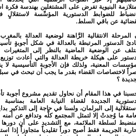
متلازمة البنيوية تفرض على المشتغلين بهندسة فكرة اس
انضباط للضوابط الدستورية المؤسِّسة لاستقلالٍ 
قضائية عن باقي السلط.
 المرحلة الانتقالية الرَّاهنة لوضعية العدالة بالمغ
ادئ الدستور المرتبطة بالعدالة في شكل أجوبةٍ تأسي
تلف عن الوضعية الماضية بالنظر إلى المتغيرات ا
دستور على هيكلة خريطة العدالة والتي أعادت توزيع
مؤسسات المعنية، ولذلك فإن الأجوبة التأسيسية لا ين
راً لاختصاصات القضاء بقدر ما يجب أن تبحث في سبل 
جديدة ؟
سبنا في هذا المقام أن نحاول تقديم مشروع أجوبة تأس
دستورية الجديدة لقضاة النيابة العامة بمناسبة 
استقلالية إلى البرلمان، ولسنا في حاجة إلى التذكير بداي
عامة ما وُجدتْ إلا لتمثل المجتمع كلَّه وتدافع عن أمنه 
منضبط لسلطة الملائمة، مع التشديد على أن دورها
اربة الجريمة فقط أصبح دوراً تقليدياً متجاوزاً إذا است