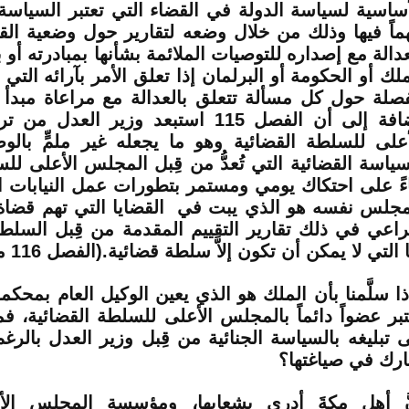
أساسية لسياسة الدولة في القضاء التي تعتبر السياسة 
ماً فيها وذلك من خلال وضعه لتقارير حول وضعية ال
عدالة مع إصداره للتوصيات الملائمة بشأنها بمبادرته أو
ملك أو الحكومة أو البرلمان إذا تعلق الأمر بآرائه الت
صلة حول كل مسألة تتعلق بالعدالة مع مراعاة مبدأ
إضافة إلى أن الفصل 115 استبعد وزير العد
أعلى للسلطة القضائية وهو ما يجعله غير ملمٍّ بالوض
سياسة القضائية التي تُعدُّ من قِبل المجلس الأعلى لل
اءً على احتكاك يومي ومستمر بتطورات عمل النيابات ال
مجلس نفسه هو الذي يبت في القضايا التي تهم قضاة ال
راعي في ذلك تقارير التقييم المقدمة من قِبل السلطة
 التي لا يمكن أن تكون إلاَّ سلطة قضائية.(الفصل 116 من الدستور).
ذا سلَّمنا بأن الملك هو الذي يعين الوكيل العام بمحك
تبر عضواً دائماً بالمجلس الأعلى للسلطة القضائية، ف
ى تبليغه بالسياسة الجنائية من قِبل وزير العدل بالر
رك في صياغتها؟
َّ أهل مكةَ أدرى بشعابها، ومؤسسة المجلس ال