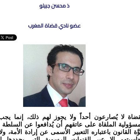
ذ محسن جبيلو
عضو نادي قضاة المغرب
قضاة لا يُصارعون أحداً ولا يجوز لهم ذلك، إنما يج
مسؤولية الملقاة على عاتقهم أن يُدافعوا عن السلطة الت
وَّة القانون باعتباره التعبير الأسمى عن إرادة الأمة، ولا
اسبتهم إلا عبر القنوات الرسمية التي يحددها ال