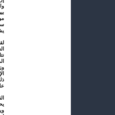
وا
بي
مو
سي
يش
لق
ال
نت
ال
وز
ال
ذل
عل
ال
يح
وي