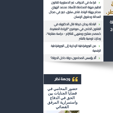
قراءة في الجوانب غير الدستورية لقانون
تنظيم مهنة المحاماة للأستاذ محمد الهيني
محام بهيئة الرباط، قاض سابق، خبير في مجال
العدالة وحقوق الإنسان
ظة
الباحثة ريحان خرطة تنال الدكتوراه في
القانون الخاص في موضوع "الإرادة المنفردة
كمصدر منشئ ومنهي للالتزام - دراسة مقارنة"،
وحازت توصية بالنشر
من البيروقراطية الإدارية إلى البيروقراطية
الرقمية
ألا يؤسس المحامون دولة داخل الدولة؟
أرشيف وجهة نظر
حضور المحامي في
قضايا الجنايات بين
الحق في الدفاع
واستمرارية المرفق
القضائي