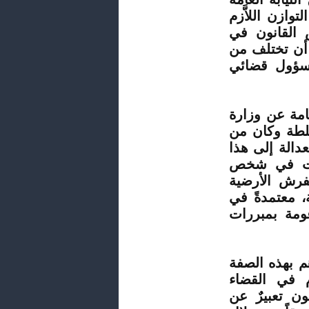
وازن اللاَّزم
القانون في
 أن تختلف من
مسؤول قضائي
لعامة عن وزارة
سلطة وكان من
دالة إلى هذا
يات في شخص
ُفرش الأرضية
مة، معتمدةً في
ومة بمبررات
هم بهذه الصفة
م في القضاء
ن تعبيرٌ عن