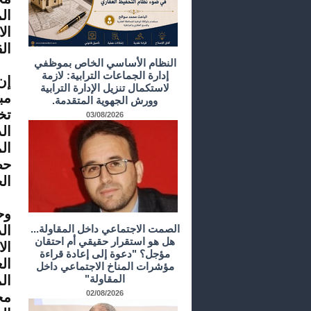
ال
ال
ال
النظام الأساسي الخاص بموظفي
إدارة الجماعات الترابية: لازمة
إن
لاستكمال تنزيل الإدارة الترابية
مب
وورش الجهوية المتقدمة.
تخ
03/08/2026
ال
ال
حص
ال
وح
الصمت الاجتماعي داخل المقاولة...
ال
هل هو استقرار حقيقي أم احتقان
ال
مؤجل؟ "دعوة إلى إعادة قراءة
ال
مؤشرات المناخ الاجتماعي داخل
المقاولة"
ال
02/08/2026
مح