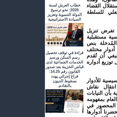
تقلال القضاء
خطاب العرش لسنة
2026: نحو ترسيخ
فعلي للسلطة
الدولة التنموية وتعزيز
السيادة الاستراتيجية
رب تفرض تنزيل
سية مستقبلية
لمُدخلة بنص
 أدوار مختلف
قراءة في توقف تحصيل
بغي أن تُقدم
رسم السكن ورسم
توزيع أدواره
الخدمات الجماعية لدى
قباض الخزينة بعد صدور
القانون رقم 14.25:
فراغ إجرائي يهدد
يسية للأدوار
بسقوط الديون
بالتقادم.
انتقال نقاش
ة بأن النيابات
العام بمفهومه
 المحصور في
حضرنا أدوارها