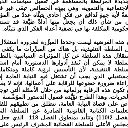
جديدة المرتبطة بالمساهمة في تفعيل سياسات الدول
لاجتماعية والتنموية، وهي بهذه الخصائص تبقى غير قا
بعةً لأية جهةٍ تُدافع عن فكرٍ أُحادي يتبنَّاه عددٌ من ال
ن من شأن ذلك أن يجعل منها أداةً طيِّعة قد تستع
حكومية المكلفة بها في تصفية أعداء الفكر الذي تتبنَّاه.
 هذه الفرضية ليست وحدها المبرِّرة لضرورة استقلال ا
 السلطة التنفيذية، بل هناك من المبرِّرات ما يكفي 
تقلال هذه السلطة عن كل المؤثرات السياسية بالنظ
سلطة لا يمكن أن تُنفذ أدوارها الدستورية أمام استمر
سلطة التنفيذية، لأن التأسيس لرؤية كاملة ومتكام
مستقبلي الذي يجب أن تشتغل فيه النيابة العامة إ
اعاة ضرورة خضوعها للرقابة على أعمالها، فإنه لا ي
 تكون هذه الرقابة برلمانية من خلال الأسئلة التي توج
لحريات، وهذا الطرح تؤيِّده فصول الدستور المؤسِّسة 
ص على قضاة النيابة العامة، تنطلق من تطبيقهم للقان
تعليمات الكتابية القانونية الصادرة عن السلطة الت
(الفصل 110/2) وتتأيد بمنطو
مجلس الأعلى للسلطة القضائية المشرف الرئيس على 