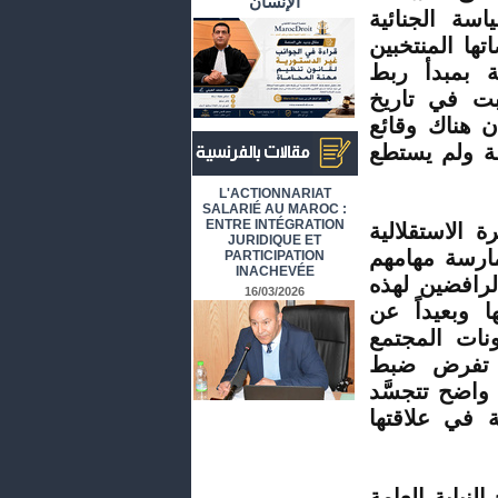
الإنسان
سة الجنائية
تها المنتخبين
 بمبدأ ربط
بت في تاريخ
 هناك وقائع
لفة ولم يستطع
أرشيف المقالات باللغة الفرنسية
L'ACTIONNARIAT
SALARIÉ AU MAROC :
ENTRE INTÉGRATION
 الاستقلالية
JURIDIQUE ET
مارسة مهامهم
PARTICIPATION
INACHEVÉE
الرافضين لهذه
16/03/2026
 وبعيداً عن
نات المجتمع
تي تفرض ضبط
واضح تتجسَّد
 في علاقتها
لنيابة العامة