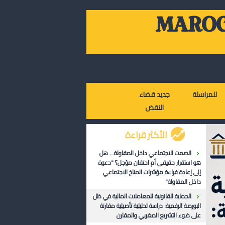
MAROC
للمراسلة
جديد قضاء
النقض
الأكثر قراءة
الصمت الاجتماعي داخل المقاولة... هل
هو استقرار حقيقي أم احتقان مؤجل؟ "دعوة
إلى إعادة قراءة مؤشرات المناخ الاجتماعي
داخل المقاولة"
الحماية القانونية للمعاملات المالية في ظل
البورصة الرقمية: دراسة تحليلية تأصيلية مقارنة
على ضوء التشريع المغربي والمقارن