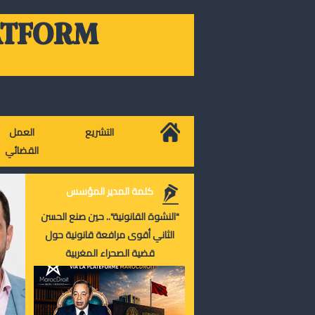
ATFORM
التشريع
العمل
القضائي
كلمة المدير المؤسس
"النشوة القانونية".. حين صنع الحسن
الثاني أقوى مرافعة قانونية حول
قضية الصحراء المغربية