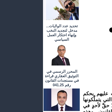
تحديد عدد الولايات...
مدخل لتجديد النخب
وإنهاء احتكار العمل
السياسي
المحرر الرسمي في
التوثيق العقاري قراءة
في مستجدات القانون
رقم 041.25
ب عليهم بحكم
ي يتملَّكونها
 حقَّ لأحدٍ في
قانون، وهذه