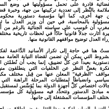
قضائية قادرة على تحمل مسؤوليتها في وضع السيا
ملائمة بالنَّظر إلى تعددية تركيبتها من جهة، وخبرة قضا
 جهة أخرى، كما أنها مؤسسة دستورية محكومة
مسؤولية بالمحاسبة، في حين أن وزير العدل ما ث
مغرب أن حُوسب على سياسته الجنائية بالرغم من أن
يرة أثارت جدلاً قانونياً حادّاً في لحظات تاريخية مخت
راء العدل توضيح مواقفهم القانونية منها.
ستُ هنا في حاجة إلى تكرار الأسانيد الدَّاعمة لفكرة
لشروط التي يمكن أن تضمن لقضاة النيابة العامة م
دستورية بعيداً عن كلِّ تضييق، إنما يجب أن نُطمْئن 
فكرة بغضِّ النظر عن الخلفيات التي ينطلقون منها
مواقف "الظرفية" المعلن عنها من قِبل مختلف مكو
سياسي وانضباطاً لمتطلبات المرحلة الراهنة ال
الات اختصاص كلَّ أجهزة الدولة بما يُؤسِّس لمستقبل 
ه مبادئ الدستور وتتحدَّد فيه مسؤولية كل مؤسسة
ختلف المؤسسات المشتغلة إلى جانبها.
َّ التنزيل السليم لفكرة بهذا الثقل يفرض إطلاق سراح ا